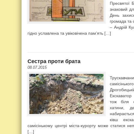
Пресвятої Б
знаковий дл
День захис
громада та 
– Андрій Ку
гідно уславлена та увіковічена пам’ять […]
Сестра проти брата
08.07.2015
Трускавчани
самісінько
Дрогобиць
Екскаватор
тож біля ф
хатини, 
набирається
ківш екск
самісінькому центрі міста-курорту може статися н
[…]