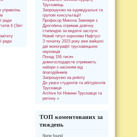
Трускавець
 управлінь
Запрошуємо на індивідуальні та
ів
групові консультації!
ої ради
Професор Микола Зимомря з
татів 6 (Звіт
Дрогобича отримав довічну
стипендію за видатні заслуги
омітету
Новий титул королеви Нафтусі
ої ради
З початку 2023 року вже вийшло
дві монографії трускавецьких
науковців
Понад 155 тисяч
домогосподарств отримають
набори з насінням від
благодійників
Запрошуємо на роботу
До уваги студентів та абітурієнтів
Трускавця
Archive for Новини Трускавця та
регіону
»
ТОП коментованих за
тиждень
None found