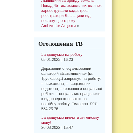
Львівщини за оренду земель
Понад 45 тис. земельних ділянок
зареєстрували кадастрові
реєстратори Львівщини від
початку цього року
Archive for Акценти
»
Оголошення ТВ
Запрошуємо на роботу
05.01.2023 | 16:23
Державний спеціалізований
санаторій «Батьківщина» (м.
Трускавець) запрошує на роботу:
– психологів, – соціальних
педагогів, – фахівців з соціальної
роботи, – соціальних працівників
з відповідною освітою на
постійну роботу. Телефон: 097-
584-23-76.
Запрошуємо вивчати англійську
мову!
26.08.2022 | 15:47