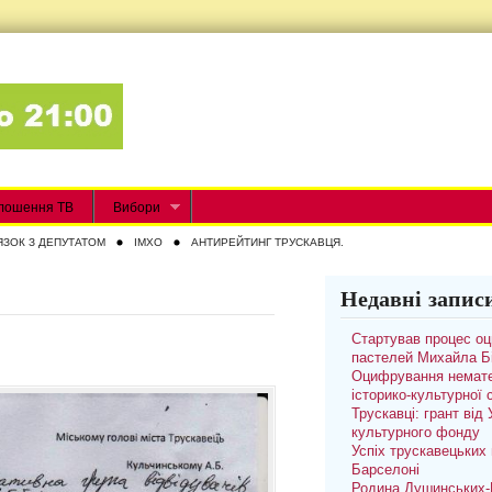
лошення ТВ
Вибори
ЯЗОК З ДЕПУТАТОМ
IMXO
АНТИРЕЙТИНГ ТРУСКАВЦЯ.
Недавні запис
Стартував процес о
пастелей Михайла Б
Оцифрування немате
історико-культурної
Трускавці: грант від
культурного фонду
Успіх трускавецьких 
Барселоні
Родина Душинських-П