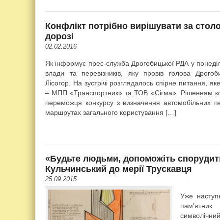
Конфлікт потрібно вирішувати за столо
дорозі
02.02.2016
Як інформує прес-служба Дрогобицької РДА у понеділ
влади та перевізників, яку провів голова Дрогоб
Лісогор. На зустрічі розглядалось спірне питання, я
– МПП «Транспортник» та ТОВ «Сігма». Рішенням ко
переможця конкурсу з визначення автомобільних пе
маршрутах загального користування […]
«Будьте людьми, допоможіть спорудити
Кульчинський до мерії Трускавця
25.09.2015
Уже наступн
пам’ятник
символічн