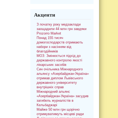
Акценти
З початку року медзаклади
заощадили 44 млн грн завдяки
Prozorro Market
Понад 155 тисяч
домогосподарств отримають
набори з насінням від
благодійників
МОЗ: Змінюється підхід до
державного контролю якості
лікарських засобів
Син очільника Міжнародного
альянсу «Азербайджан-Україна»
отримав диплом Львівського
державного університету
внутрішніх справ
Міжнародний альянс
«Азербайджан-Україна» засудив
загибель журналістів в
Кельбаджарі
Майже 50 млн грн щорічно
отримуватимуть місцеві ради