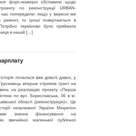
ися форс-мажорні обставини щодо
 проекту по реконструкції URBAN-
 і нас попередили: якщо у вересні ми
 ремонт, то гроші повертаються в
 Потрібно терміново було приймати
тниця в нашій […]
 зарплату
 історія почалася вже доволі давно, у
Трускавець вперше отримав грант на
ивень на реалізацію проекту «Перша
отека по вул. Бориславська, 36 в м.
ьвівської області (реконструкція)». Це
торії незалежної України Мінрегіон
таке значне фінансування на
цію звичайної маленької публічної