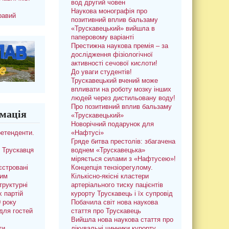
вод другий човен
Наукова монографія про
равий
позитивний вплив бальзаму
«Трускавецький» вийшла в
паперовому варіанті
Престижна наукова премія – за
дослідження фізіологічної
активності сечової кислоти!
До уваги студентів!
Трускавецький вчений може
впливати на роботу мозку інших
людей через дистильовану воду!
Про позитивний вплив бальзаму
мація
«Трускавецький»
Новорічний подарунок для
ретенденти.
«Нафтусі»
Гряде битва престолів: збагачена
 Трускавця
воднем «Трускавецька»
міряється силами з «Нафтусею»!
єстровані
Концепція тензіорегулому.
ким
Кількісно-якісні кластери
труктурні
артеріального тиску пацієнтів
х партій
курорту Трускавець і їх супровід
0 року
Побачила світ нова наукова
для гостей
стаття про Трускавець
Вийшла нова наукова стаття про
ти
лікувальні чинники курорту