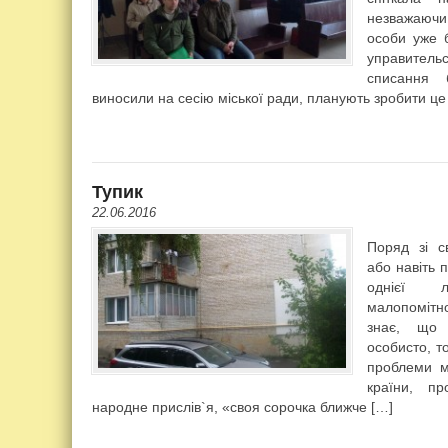
незважаючи
особи уже 
управитель
списання 
виносили на сесію міської ради, планують зробити це
Тупик
22.06.2016
Поряд зі с
або навіть 
однієї л
малопомітн
знає, що 
особисто, т
проблеми м
країни, п
народне прислів`я, «своя сорочка ближче […]