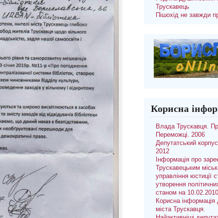
Трускавець
Пішохід не завжди п
Корисна інфор
Влада Трускавця. П
Переможці. 2006
Депутатський корпус
2012
Інформація про заре
Трускавецьким місь
управління юстиції с
утворення політични
станом на 10.02.201
Корисна інформація 
міста Трускавця.
Найактивніші депута