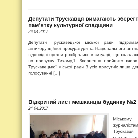
Депутати Трускавця вимагають зберегт
пам’ятку культурної спадщини
26.04.2017
Депутати Трускавецької міської ради підтрима
антикорупційної прокуратури та Національного анти
відповідні органи розібрались в ситуації, що склала
на провулку Тихому,1. Звернення прийнято вчора, 
Трускавецької міської ради З усіх присутніх лише де
голосуванні […]
Відкритий лист мешканців будинку №2 н
24.04.2017
Міському 
журналістам
Трускавця 
спіткала 