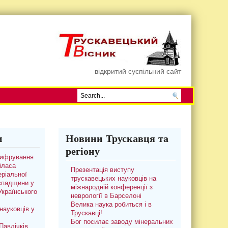
відкритий суспільний сайт
и
Новини Трускавця та
регіону
цифрування
іласа
Презентація виступу
ріальної
трускавецьких науковців на
 спадщини у
міжнародній конференції з
 Українського
неврології в Барселоні
Велика наука робиться і в
науковців у
Трускавці!
Бог посилає заводу мінеральних
авлічків.