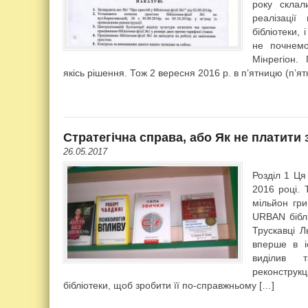
року склал
реалізації
бібліотеки,
не почнемо
Мінрегіон.
якісь рішення. Тож 2 вересня 2016 р. в п’ятницю (п’я
Стратегічна справа, або Як не платити
26.05.2017
Розділ 1 Ця
2016 році. 
мільйон гр
URBAN біблі
Трускавці Л
вперше в іс
виділив 
реконструк
бібліотеки, щоб зробити її по-справжньому […]