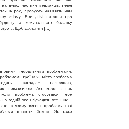
 на думку частини мешканців, певні
більше року пробують нав’язати нам
ську фірму. Вже двічі питання про
будинку з комунального балансу
 втретє. Щоб захистити […]
вітовими, глобальними проблемами,
проблемами країни чи міста проблема
юдини виглядає незначною,
ою, неважливою. Але кожен з нас
коли проблема стосується тебе
о на задній план відходить все інше –
іста, в якому живеш, проблеми твої
роблеми планети Земля. Як каже