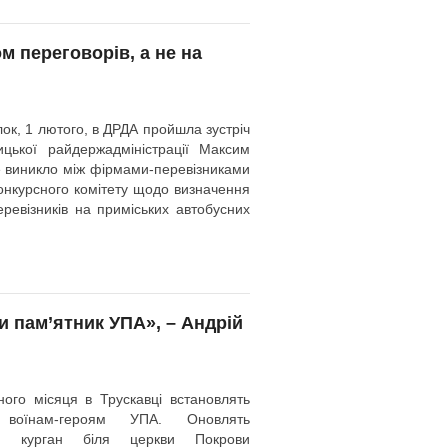
м переговорів, а не на
ок, 1 лютого, в ДРДА пройшла зустріч
ицької райдержадміністрації Максим
ке виникло між фірмами-перевізниками
нкурсного комітету щодо визначення
ревізників на приміських автобусних
 пам’ятник УПА», – Андрій
ого місяця в Трускавці встановлять
 воїнам-героям УПА. Оновлять
ий курган біля церкви Покрови