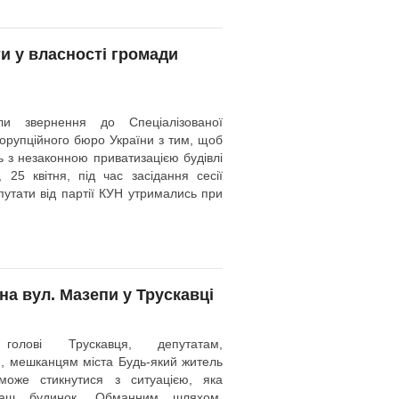
и у власності громади
ли звернення до Спеціалізованої
корупційного бюро України з тим, щоб
сь з незаконною приватизацією будівлі
25 квітня, під час засідання сесії
путати від партії КУН утримались при
а вул. Мазепи у Трускавці
голові Трускавця, депутатам,
, мешканцям міста Будь-який житель
може стикнутися з ситуацією, яка
наш будинок. Обманним шляхом,