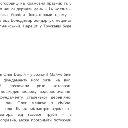
огородиці на храмовий празник та у
я нашої держави день – 14 жовтня –
ника України. Ініціаторами цьому є
отець Володимир Бондарчук, меценат
льчинський. Нарешті у Трускавці буде
н Олег Багрій – у розпачі! Майже біля
го фундаменту його хати на вул.
кій розпочали рити котлован.
 пошкодив мережу водопостачання,
ундаменту старенької дерев`яної
де пан Олег мешкає з сім`єю,
 вода. Кілька міліметрів відділяють
аватора від газової труби – в
епоправне, може прогриміти потужний