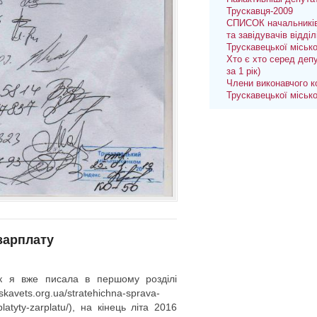
Трускавця-2009
СПИСОК начальників
та завідувачів відділ
Трускавецької міськ
Хто є хто серед депу
за 1 рік)
Члени виконавчого к
Трускавецької міськ
 зарплату
к я вже писала в першому розділі
ruskavets.org.ua/stratehichna-sprava-
latyty-zarplatu/), на кінець літа 2016