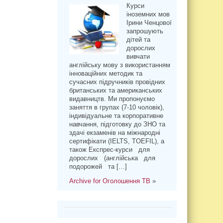
Курси
іноземних мов
Ірини Ченцової
запрошують
дітей та
дорослих
вивчати
англійську мову з використанням
інноваційних методик та
сучасних підручників провідних
британських та американських
видавництв. Ми пропонуємо
заняття в групах (7-10 чоловік),
індивідуальне та корпоративне
навчання, підготовку до ЗНО та
здачі екзаменів на міжнародні
сертифікати (IELTS, TOEFIL), а
також Експрес-курси для
дорослих (англійська для
подорожей та […]
Archive for Оголошення ТВ
»