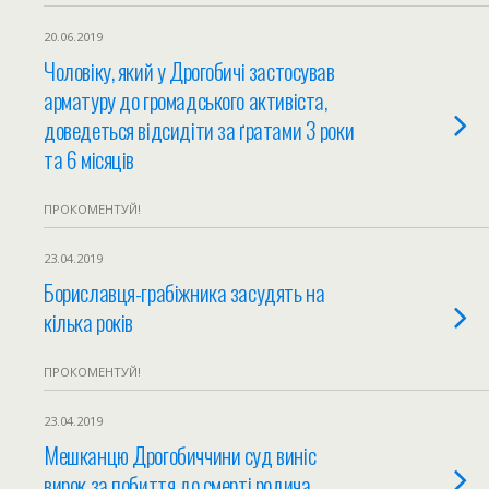
20.06.2019
Чоловіку, який у Дрогобичі застосував
арматуру до громадського активіста,
доведеться відсидіти за ґратами 3 роки
та 6 місяців
ПРОКОМЕНТУЙ!
23.04.2019
Бориславця-грабіжника засудять на
кілька років
ПРОКОМЕНТУЙ!
23.04.2019
Мешканцю Дрогобиччини суд виніс
вирок за побиття до смерті родича