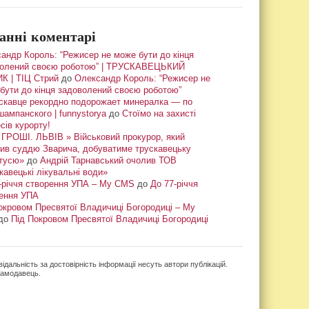
анні коментарі
андр Король: “Режисер не може бути до кінця
олений своєю роботою” | ТРУСКАВЕЦЬКИЙ
К | ТІЦ Стрий
до
Олександр Король: “Режисер не
бути до кінця задоволений своєю роботою”
скавце рекордно подорожает минералка — по
шампанского | funnystorya
до
Стоїмо на захисті
сів курорту!
ГРОШІ. ЛЬВІВ » Військовий прокурор, який
ив суддю Зварича, добуватиме трускавецьку
тусю»
до
Андрій Тарнавський очолив ТОВ
кавецькі лікувальні води»
-річчя створення УПА – My CMS
до
До 77-річчя
ення УПА
окровом Пресвятої Владичиці Богородиці – My
до
Під Покровом Пресвятої Владичиці Богородиці
ідальність за достовірність інформації несуть автори публікацій.
кламодавець.