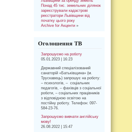
Львівщини за оренду земель
Понад 45 тис. земельних ділянок
зареєстрували кадастрові
реєстратори Львівщини від
початку цього року
Archive for Акценти
»
Оголошення ТВ
Запрошуємо на роботу
05.01.2023 | 16:23
Державний спеціалізований
санаторій «Батьківщина» (м.
Трускавець) запрошує на роботу:
– психологів, – соціальних
педагогів, – фахівців з соціальної
роботи, – соціальних працівників
з відповідною освітою на
постійну роботу. Телефон: 097-
584-23-76.
Запрошуємо вивчати англійську
мову!
26.08.2022 | 15:47