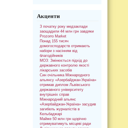
Акценти
З початку року медзаклади
заощадили 44 млн грн завдяки
Prozorro Market
Понад 155 тисяч
домогосподарств отримають
набори з насінням від
благодійників
МОЗ: Змінюється підхід до
державного контролю якості
лікарських засобів
Син очільника Міжнародного
альянсу «Азербайджан-Україна»
отримав диплом Львівського
державного університету
внутрішніх справ
Міжнародний альянс
«Азербайджан-Україна» засудив
загибель журналістів в
Кельбаджарі
Майже 50 млн грн щорічно
отримуватимуть місцеві ради