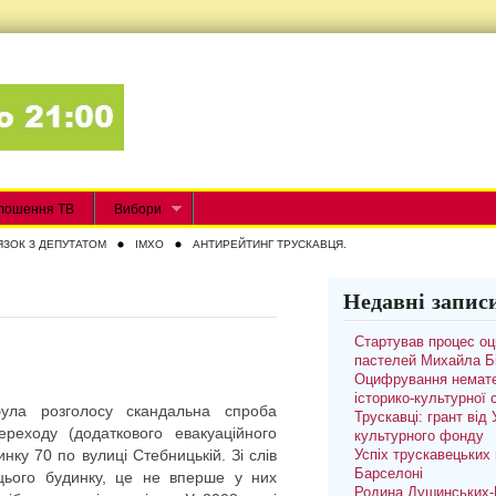
лошення ТВ
Вибори
ЯЗОК З ДЕПУТАТОМ
IMXO
АНТИРЕЙТИНГ ТРУСКАВЦЯ.
Недавні запис
Стартував процес о
пастелей Михайла Б
Оцифрування немате
історико-культурної
ула розголосу скандальна спроба
Трускавці: грант від
ереходу (додаткового евакуаційного
культурного фонду
инку 70 по вулиці Стебницькій. Зі слів
Успіх трускавецьких 
Барселоні
цього будинку, це не вперше у них
Родина Душинських-П