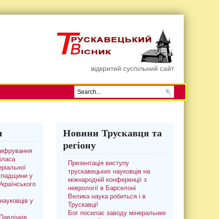
відкритий суспільний сайт
и
Новини Трускавця та
регіону
цифрування
іласа
Презентація виступу
ріальної
трускавецьких науковців на
 спадщини у
міжнародній конференції з
 Українського
неврології в Барселоні
Велика наука робиться і в
науковців у
Трускавці!
Бог посилає заводу мінеральних
авлічків.