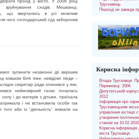
дібрати прохід у місто. У 2008 році
Трускавець
 зруйнування сходів. Мешканці,
Пішохід не завжди п
ть, що звертались в усі можливі
після чого господарський суд заборонив
Корисна інфор
мог зупинити незаконні дії вирішив
ед ковшом біля ями, невідомі люди –
Влада Трускавця. П
наслідок секретар ради опинився у ямі,
Переможці. 2006
нявся неймовірний галас почалась
Депутатський корпус
 силу і до матерів з дітьми, приїхала
2012
Інформація про заре
 затримала і не встановила особи так
Трускавецьким місь
 того аби їх “діяльність” знімали на
управління юстиції с
утворення політични
станом на 10.02.201
Корисна інформація 
міста Трускавця.
Найактивніші депута