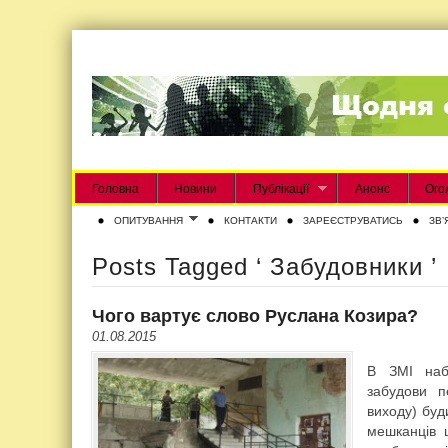
Головна
Новини
Публікації
Анонс
Ого
ОПИТУВАННЯ
КОНТАКТИ
ЗАРЕЄСТРУВАТИСЬ
ЗВʼ
Posts Tagged ‘ Забудовники ’
Чого вартує слово Руслана Козира?
01.08.2015
В ЗМІ наб
забудови п
виходу) буд
мешканців 