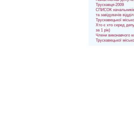
Трускавця-2009
СПИСОК начальників
та завідувачів відділ
Трускавецької міськ
Хто є хто серед депу
за 1 рік)
Члени виконавчого к
Трускавецької міськ