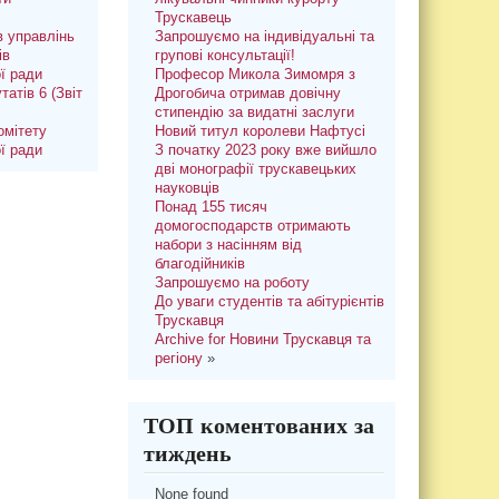
Трускавець
 управлінь
Запрошуємо на індивідуальні та
ів
групові консультації!
ої ради
Професор Микола Зимомря з
татів 6 (Звіт
Дрогобича отримав довічну
стипендію за видатні заслуги
омітету
Новий титул королеви Нафтусі
ої ради
З початку 2023 року вже вийшло
дві монографії трускавецьких
науковців
Понад 155 тисяч
домогосподарств отримають
набори з насінням від
благодійників
Запрошуємо на роботу
До уваги студентів та абітурієнтів
Трускавця
Archive for Новини Трускавця та
регіону
»
ТОП коментованих за
тиждень
None found