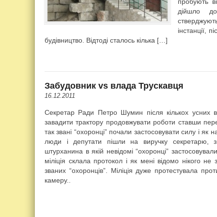
пробують ві
дійшло до
стверджую
інстанції, 
будівництво. Відтоді сталось кілька […]
Забудовник vs влада Трускавця
16.12.2011
Секретар Ради Петро Шумин після кількох усних ви
завадити трактору продовжувати роботи ставши пер
так звані “охоронці” почали застосовувати силу і як 
люди і депутати пішли на виручку секретарю, з
штурханина в якій невідомі “охоронці” застосовували
міліція склала протокол і як мені відомо нікого не
званих “охоронців”. Міліція дуже протестувала проти
камеру..