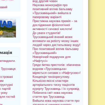
вод другий човен
Наукова монографія про
равий
позитивний вплив бальзаму
«Трускавецький» вийшла в
паперовому варіанті
Престижна наукова премія – за
дослідження фізіологічної
активності сечової кислоти!
До уваги студентів!
Трускавецький вчений може
впливати на роботу мозку інших
людей через дистильовану воду!
Про позитивний вплив бальзаму
мація
«Трускавецький»
Новорічний подарунок для
ретенденти.
«Нафтусі»
Гряде битва престолів: збагачена
 Трускавця
воднем «Трускавецька»
міряється силами з «Нафтусею»!
єстровані
Концепція тензіорегулому.
ким
Кількісно-якісні кластери
труктурні
артеріального тиску пацієнтів
х партій
курорту Трускавець і їх супровід
0 року
Побачила світ нова наукова
для гостей
стаття про Трускавець
Вийшла нова наукова стаття про
ти
лікувальні чинники курорту