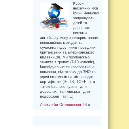
Курси
іноземних мов
Ірини Ченцової
запрошують
дітей та
дорослих
вивчати
англійську мову з використанням
інноваційних методик та
сучасних підручників провідних
британських та американських
видавництв. Ми пропонуємо
заняття в групах (7-10 чоловік),
індивідуальне та корпоративне
навчання, підготовку до ЗНО та
здачі екзаменів на міжнародні
сертифікати (IELTS, TOEFIL), а
також Експрес-курси для
дорослих (англійська для
подорожей та […]
Archive for Оголошення ТВ
»