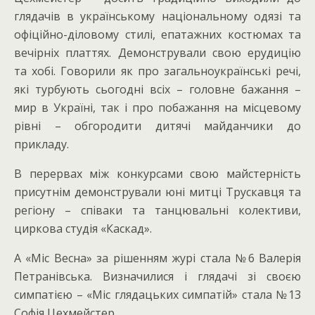
глядачів в українському національному одязі та
офіційно-діловому стилі, епатажних костюмах та
вечірніх платтях. Демонстрували свою ерудицію
та хобі. Говорили як про загальноукраїнські речі,
які турбують сьогодні всіх – головне бажання –
мир в Україні, так і про побажання на місцевому
рівні – обгородити дитячі майданчики до
прикладу.
В перервах між конкурсами свою майстерність
присутнім демонстрували юні митці Трускавця та
регіону – співаки та танцювальні колективи,
циркова студія «Каскад».
А «Міс Весна» за рішенням журі стала №6 Валерія
Петранівська. Визначилися і глядачі зі своєю
симпатією – «Міс глядацьких симпатій» стала №13
Софія Цехмейстер.