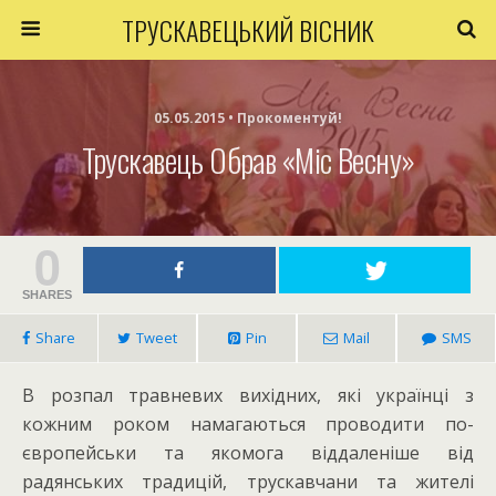
ТРУСКАВЕЦЬКИЙ ВІСНИК
05.05.2015 • Прокоментуй!
Трускавець Обрав «Міс Весну»
0
SHARES
Share
Tweet
Pin
Mail
SMS
В розпал травневих вихідних, які українці з
кожним роком намагаються проводити по-
європейськи та якомога віддаленіше від
радянських традицій, трускавчани та жителі