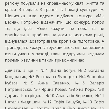
регіону побували на справжньому святі життя та
краси. В неділю, 3 травня, в Палаці культури ім.
Шевченка вже вдруге відбувся конкурс «Міс
Весна». Потрібно відзначити, що конкурс, попри
те, що ідея, м’яко кажучи, не нова та не
оригінальна, пройшов на досить високому рівні,
відчувалася довготривала кропітка підготовка. А
тринадцять красунь-трускавчанок, які наважалися
взяти участь у заході, таки подарували глядачам
приємні хвилини в такий тривожний час.
Дівчата, а це – №1 Діана Богун, №2 Богдана
Кондратик, №3 Роксолана Лужецька, №4 Вероніка
Кубаса, №5 Анна Савенко, №6 Валерія
Петранівська, №7 Ярина Козел, №8 Яна Корж, №9
Дарина Кастріцька, №10 Анастасія Березюк, №11
Наталія Федишин, №12 Софія Кашуба, №13 Софія
Цехмейстер – досить традиційно виходили до