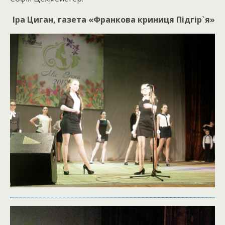
Іра Циган, газета «Франкова криниця Підгір`я»