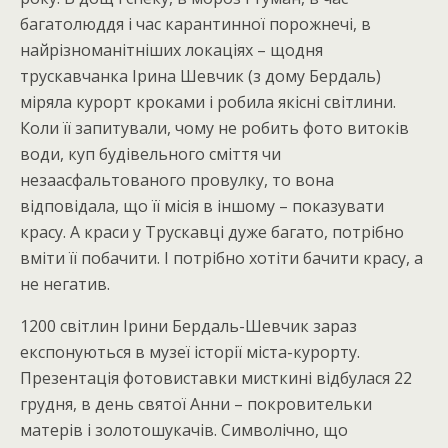
багатолюддя і час карантинної порожнечі, в
найрізноманітніших локаціях – щодня
трускавчанка Ірина Шевчик (з дому Бердаль)
міряла курорт кроками і робила якісні світлини.
Коли її запитували, чому не робить фото витоків
води, куп будівельного сміття чи
незаасфальтованого провулку, то вона
відповідала, що її місія в іншому – показувати
красу. А краси у Трускавці дуже багато, потрібно
вміти її побачити. І потрібно хотіти бачити красу, а
не негатив.
1200 світлин Ірини Бердаль-Шевчик зараз
експонуються в музеї історії міста-курорту.
Презентація фотовиставки мисткині відбулася 22
грудня, в день святої Анни – покровительки
матерів і золотошукачів. Символічно, що