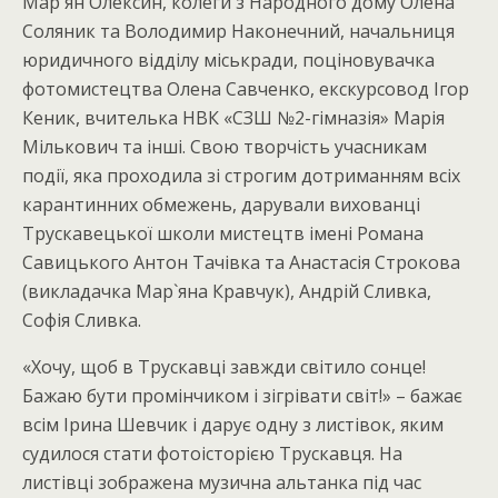
Мар`ян Олексин, колеги з Народного дому Олена
Соляник та Володимир Наконечний, начальниця
юридичного відділу міськради, поціновувачка
фотомистецтва Олена Савченко, екскурсовод Ігор
Кеник, вчителька НВК «СЗШ №2-гімназія» Марія
Мількович та інші. Свою творчість учасникам
події, яка проходила зі строгим дотриманням всіх
карантинних обмежень, дарували вихованці
Трускавецької школи мистецтв імені Романа
Савицького Антон Тачівка та Анастасія Строкова
(викладачка Мар`яна Кравчук), Андрій Сливка,
Софія Сливка.
«Хочу, щоб в Трускавці завжди світило сонце!
Бажаю бути промінчиком і зігрівати світ!» – бажає
всім Ірина Шевчик і дарує одну з листівок, яким
судилося стати фотоісторією Трускавця. На
листівці зображена музична альтанка під час