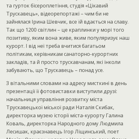
та гурток бісероплетіння, студія «Цікавий
Трускавець», відеорепортажі – чим би не
зайнялася Ірина Шевчик, все їй вдається на славу.
Так що 1200 світлин – це краплинки у морі того
позитиву, яким вона живе, яким популяризує наш
курорт. І від неї треба вчитися багатьом
політикам, керівникам санаторно-курортних
закладів, та й просто трускавчанам, які інколи
забувають, що Трускавець – понад усе.
З вітальними словами на адресу мисткині в день
презентації її фотовиставки виступили друзі:
начальниця управління розвитку міста
Трускавецької міської ради Наталія Скибак,
директорка музею історії міста-курорту Галина
Коваль, директорка Народного дому Людмила
Лесишак, краєзнавець Ігор Ліщинський, поет