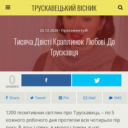
ТРУСКАВЕЦЬКИЙ ВІСНИК
23.12.2020 • Прокоментуй!
Тисяча Двісті Краплинок Любові До
Трускавця
0
SHARES
Share
Tweet
Pin
Mail
SMS
1200 позитивних світлин про Трускавець – по 5
кожного робочого дня протягом всіх чотирьох пір
року. В дощ і спеку, в мороз і туман, в час