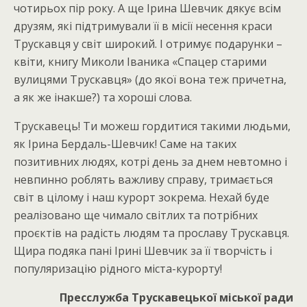
чотирьох пір року. А ще Ірина Шевчик дякує всім
друзям, які підтримували її в місії несення краси
Трускавця у світ широкий. І отримує подарунки –
квіти, книгу Миколи Іваника «Спацер старими
вулицями Трускавця» (до якої вона теж причетна,
а як же інакше?) та хороші слова.
Трускавець! Ти можеш гордитися такими людьми,
як Ірина Бердаль-Шевчик! Саме на таких
позитивних людях, котрі день за днем невтомно і
невпинно роблять важливу справу, тримається
світ в цілому і наш курорт зокрема. Нехай буде
реалізовано ще чимало світлих та потрібних
проєктів на радість людям та прославу Трускавця.
Щира подяка пані Ірині Шевчик за її творчість і
популяризацію рідного міста-курорту!
Пресслужба Трускавецької міської ради