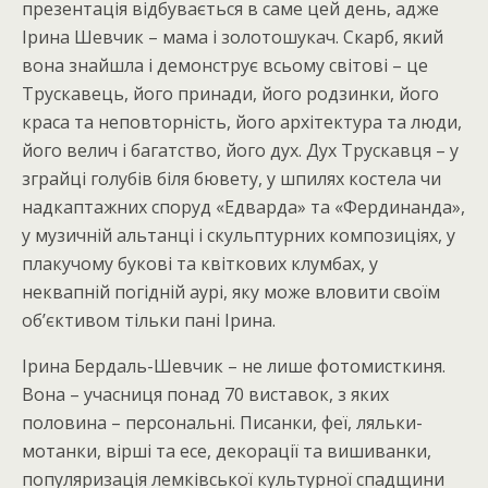
презентація відбувається в саме цей день, адже
Ірина Шевчик – мама і золотошукач. Скарб, який
вона знайшла і демонструє всьому світові – це
Трускавець, його принади, його родзинки, його
краса та неповторність, його архітектура та люди,
його велич і багатство, його дух. Дух Трускавця – у
зграйці голубів біля бювету, у шпилях костела чи
надкаптажних споруд «Едварда» та «Фердинанда»,
у музичній альтанці і скульптурних композиціях, у
плакучому букові та квіткових клумбах, у
неквапній погідній аурі, яку може вловити своїм
об’єктивом тільки пані Ірина.
Ірина Бердаль-Шевчик – не лише фотомисткиня.
Вона – учасниця понад 70 виставок, з яких
половина – персональні. Писанки, феї, ляльки-
мотанки, вірші та есе, декорації та вишиванки,
популяризація лемківської культурної спадщини