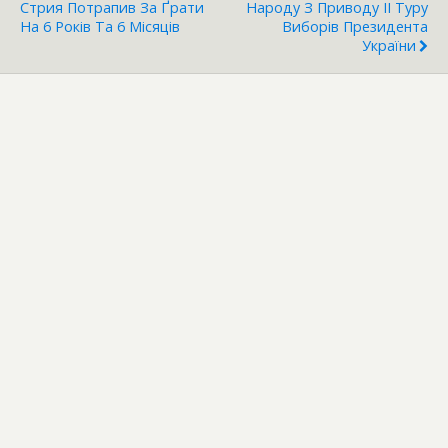
Стрия Потрапив За Ґрати
Народу З Приводу ІІ Туру
На 6 Років Та 6 Місяців
Виборів Президента
України