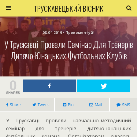
ТРУСКАВЕЦЬКИЙ ВІСНИК
08.04.2019 • Прокоментуй!
У Трускавці Провели Семінар Для Тренерів
Дитячо-Юнацьких Футбольних Клубів
0
SHARES
Share
Tweet
Pin
Mail
SMS
У Трускавці провели навчально-методичний
семінар для тренерів дитячо-юнацьких
футбольних команд. Організаторам вдалось