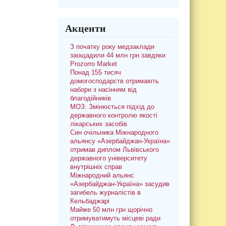
Акценти
З початку року медзаклади
заощадили 44 млн грн завдяки
Prozorro Market
Понад 155 тисяч
домогосподарств отримають
набори з насінням від
благодійників
МОЗ: Змінюється підхід до
державного контролю якості
лікарських засобів
Син очільника Міжнародного
альянсу «Азербайджан-Україна»
отримав диплом Львівського
державного університету
внутрішніх справ
Міжнародний альянс
«Азербайджан-Україна» засудив
загибель журналістів в
Кельбаджарі
Майже 50 млн грн щорічно
отримуватимуть місцеві ради