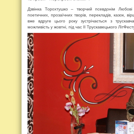
Дзвінка Торохтушко – творчий псевдонім Любові
поетичних, прозаїчних творів, перекладів, казок, ві
вже вдруге цього року зустрічається з трускав
можливість у жовтні, під час ІІ Трускавецького ЛітФест