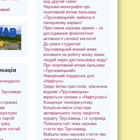
вод другий човен
Наукова монографія про
равий
позитивний вплив бальзаму
«Трускавецький» вийшла в
паперовому варіанті
Престижна наукова премія – за
дослідження фізіологічної
активності сечової кислоти!
До уваги студентів!
Трускавецький вчений може
впливати на роботу мозку інших
людей через дистильовану воду!
Про позитивний вплив бальзаму
мація
«Трускавецький»
Новорічний подарунок для
ретенденти.
«Нафтусі»
Гряде битва престолів: збагачена
 Трускавця
воднем «Трускавецька»
міряється силами з «Нафтусею»!
єстровані
Концепція тензіорегулому.
ким
Кількісно-якісні кластери
труктурні
артеріального тиску пацієнтів
х партій
курорту Трускавець і їх супровід
0 року
Побачила світ нова наукова
для гостей
стаття про Трускавець
Вийшла нова наукова стаття про
ти
лікувальні чинники курорту