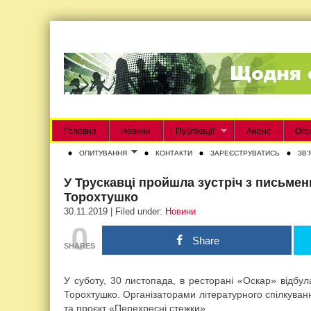
Головна
Новини
Публікації
Анонс
Ого
ОПИТУВАННЯ
КОНТАКТИ
ЗАРЕЄСТРУВАТИСЬ
ЗВʼ
У Трускавці пройшла зустріч з письме
Торохтушко
30.11.2019 | Filed under:
Новини
0
Share
SHARES
У суботу, 30 листопада, в ресторані «Оскар» відбу
Торохтушко. Організаторами літературного спілкуван
та проєкт «Перехресні стежки».