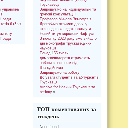
Трускавець
 управлінь
Запрошуємо на індивідуальні та
ів
групові консультації!
ої ради
Професор Микола Зимомря з
татів 6 (Звіт
Дрогобича отримав довічну
стипендію за видатні заслуги
омітету
Новий титул королеви Нафтусі
ої ради
З початку 2023 року вже вийшло
дві монографії трускавецьких
науковців
Понад 155 тисяч
домогосподарств отримають
набори з насінням від
благодійників
Запрошуємо на роботу
До уваги студентів та абітурієнтів
Трускавця
Archive for Новини Трускавця та
регіону
»
ТОП коментованих за
тиждень
None found