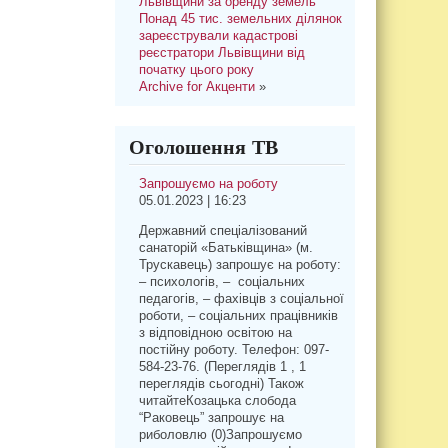
Львівщини за оренду земель
Понад 45 тис. земельних ділянок
зареєстрували кадастрові
реєстратори Львівщини від
початку цього року
Archive for Акценти
»
Оголошення ТВ
Запрошуємо на роботу
05.01.2023 | 16:23
Державний спеціалізований
санаторій «Батьківщина» (м.
Трускавець) запрошує на роботу:
– психологів, – соціальних
педагогів, – фахівців з соціальної
роботи, – соціальних працівників
з відповідною освітою на
постійну роботу. Телефон: 097-
584-23-76. (Переглядів 1 , 1
переглядів сьогодні) Також
читайтеКозацька слобода
“Раковець” запрошує на
риболовлю (0)Запрошуємо