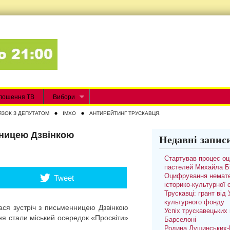
лошення ТВ
Вибори
ЯЗОК З ДЕПУТАТОМ
IMXO
АНТИРЕЙТИНГ ТРУСКАВЦЯ.
нницею Дзвінкою
Недавні запис
Стартував процес о
пастелей Михайла Б
Оцифрування немате
Tweet
історико-культурної
Трускавці: грант від
культурного фонду
лася зустріч з письменницею Дзвінкою
Успіх трускавецьких 
ня стали міський осередок «Просвіти»
Барселоні
Родина Душинських-П