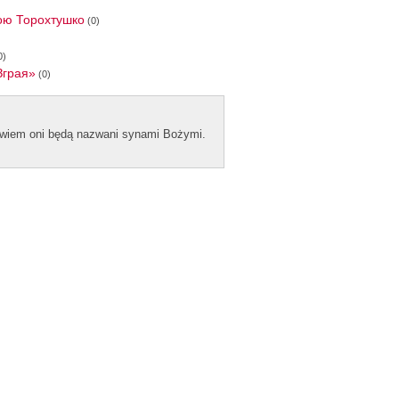
кою Торохтушко
(0)
0)
Зграя»
(0)
bowiem oni będą naz­wani syn­ami Bożymi.