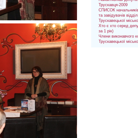
Трускавця-2009
СПИСОК начальників
та завідувачів відділ
Трускавецької міськ
Хто є хто серед депу
за 1 рік)
Члени виконавчого к
Трускавецької міськ