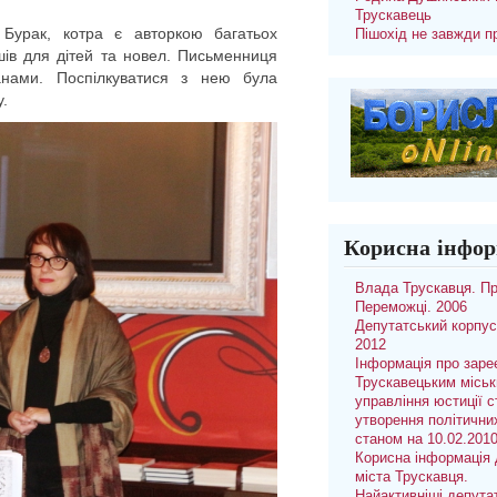
Трускавець
 Бурак, котра є авторкою багатьох
Пішохід не завжди п
ршів для дітей та новел. Письменниця
чанами. Поспілкуватися з нею була
у.
Корисна інфор
Влада Трускавця. П
Переможці. 2006
Депутатський корпус
2012
Інформація про заре
Трускавецьким місь
управління юстиції с
утворення політични
станом на 10.02.201
Корисна інформація 
міста Трускавця.
Найактивніші депута