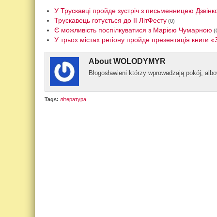
У Трускавці пройде зустріч з письменницею Дзвін
Трускавець готується до ІІ ЛітФесту
(0)
Є можливість поспілкуватися з Марією Чумарною
(
У трьох містах регіону пройде презентація книги «
About
WOLODYMYR
Błogos­ławieni którzy wprowad­zają pokój, al­
Tags:
література