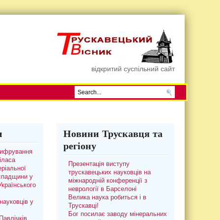
відкритий суспільний сайт
и
Новини Трускавця та
регіону
цифрування
іласа
Презентація виступу
ріальної
трускавецьких науковців на
 спадщини у
міжнародній конференції з
 Українського
неврології в Барселоні
Велика наука робиться і в
науковців у
Трускавці!
Бог посилає заводу мінеральних
авлічків.