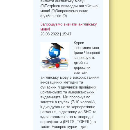
вивчати англійську мову!
(0)Потрібен викладач англійської
мови! (0)Запрошуємо юних
футболістів (0)
Запрошуємо вивчати англійську
мову!
26.08.2022 | 15:47
Курси
іноземних мов
Ірини Ченцової
запрошують
дітей та
дорослих
вивчати
англійську мову з використанням
інноваційних методик та
сучасних підручників провідних
британських та американських
видавництв. Ми пропонуємо
заняття в групах (7-10 чоловік),
індивідуальне та корпоративне
навчання, підготовку до ЗНО та
здачі екзаменів на міжнародні
сертифікати (IELTS, TOEFIL), а
також Експрес-курси для