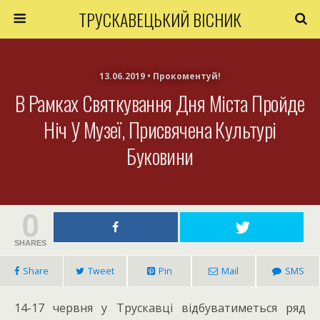
ТРУСКАВЕЦЬКИЙ ВІСНИК
13.06.2019 • Прокоментуй!
В Рамках Святкування Дня Міста Пройде
Ніч У Музеї, Присвячена Культурі
Буковини
0
SHARES
Share
Tweet
Pin
Mail
SMS
14-17 червня у Трускавці відбуватиметься ряд