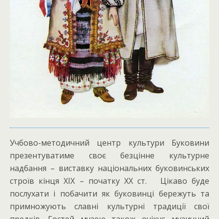
Учбово-методичний центр культури Буковини
презентуватиме своє безцінне культурне
надбання – виставку національних буковинських
строїв кінця ХІХ – початку ХХ ст. Цікаво буде
послухати і побачити як буковинці бережуть та
примножують славні культурні традиції свої
предків. Гостей музею також очікує музичний