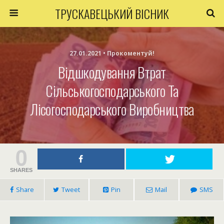
ТРУСКАВЕЦЬКИЙ ВІСНИК
27.01.2021 • Прокоментуй!
Відшкодування Втрат
Сільськогосподарського Та
Лісогосподарського Виробництва
0
SHARES
Share
Tweet
Pin
Mail
SMS