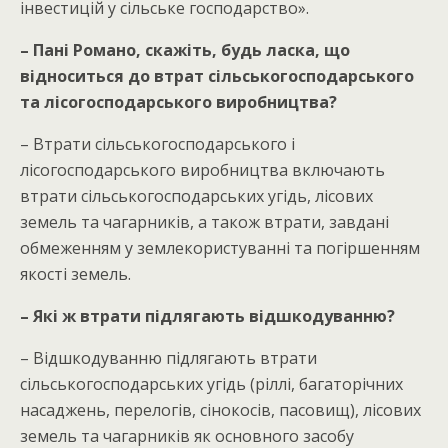
інвестицій у сільське господарство».
– Пані Романо, скажіть, будь ласка, що
відноситься до втрат сільськогосподарського
та лісогосподарського виробництва?
– Втрати сільськогосподарського і
лісогосподарського виробництва включають
втрати сільськогосподарських угідь, лісових
земель та чагарників, а також втрати, завдані
обмеженням у землекористуванні та погіршенням
якості земель.
– Які ж втрати підлягають відшкодуванню?
– Відшкодуванню підлягають втрати
сільськогосподарських угідь (ріллі, багаторічних
насаджень, перелогів, сінокосів, пасовищ), лісових
земель та чагарників як основного засобу