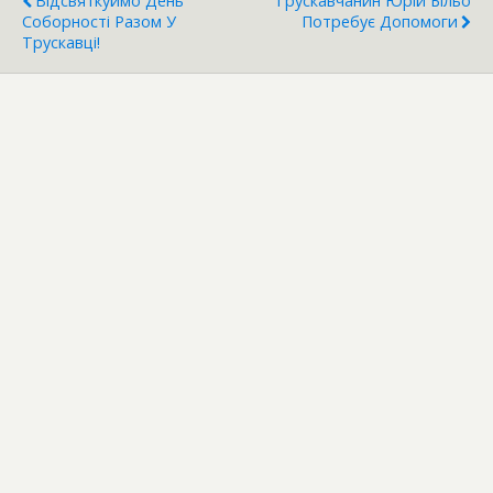
Відсвяткуймо День
Трускавчанин Юрій Більо
Соборності Разом У
Потребує Допомоги
Трускавці!