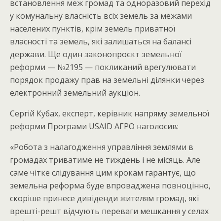
встановлення меж громад та одноразовий перехід
у комунальну власність всіх земель за межами
населених пунктів, крім земель приватної
власності та земель, які залишаться на балансі
держави. Ще один законопроєкт земельної
реформи — №2195 — покликаний врегулювати
порядок продажу прав на земельні ділянки через
електронний земельний аукціон.
Сергій Кубах, експерт, керівник напряму земельної
реформи Програми USAID АГРО наголосив:
«Робота з налагодження управління землями в
громадах триватиме не тиждень і не місяць. Але
саме чітке слідування цим крокам гарантує, що
земельна реформа буде впроваджена повноцінно,
скоріше принесе дивіденди жителям громад, які
врешті-решт відчують переваги мешкання у селах