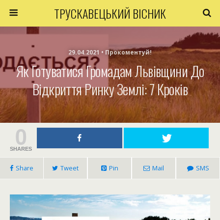
ТРУСКАВЕЦЬКИЙ ВІСНИК
29.04.2021 • Прокоментуй!
Як Готуватися Громадам Львівщини До
Відкриття Ринку Землі: 7 Кроків
0
SHARES
Share
Tweet
Pin
Mail
SMS