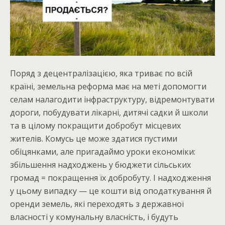
Поряд з децентралізацією, яка триває по всій
країні, земельна реформа має на меті допомогти
селам налагодити інфраструктуру, відремонтувати
дороги, побудувати лікарні, дитячі садки й школи
та в цілому покращити добробут місцевих
жителів. Комусь це може здатися пустими
обіцянками, але пригадаймо уроки економіки:
збільшення надходжень у бюджети сільських
громад = покращення їх добробуту. І надходження
у цьому випадку — це кошти від оподаткування й
оренди земель, які переходять з державної
власності у комунальну власність, і будуть