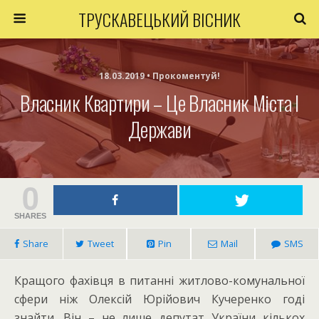
ТРУСКАВЕЦЬКИЙ ВІСНИК
18.03.2019 • Прокоментуй!
Власник Квартири – Це Власник Міста І
Держави
0
SHARES
Share
Tweet
Pin
Mail
SMS
Кращого фахівця в питанні житлово-комунальної
сфери ніж Олексій Юрійович Кучеренко годі
знайти. Він – не лише депутат України кількох