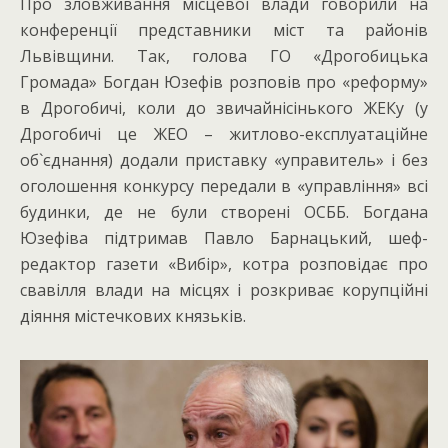
Про зловживання місцевої влади говорили на
конференції представники міст та районів
Львівщини. Так, голова ГО «Дрогобицька
Громада» Богдан Юзефів розповів про «реформу»
в Дрогобичі, коли до звичайнісінького ЖЕКу (у
Дрогобичі це ЖЕО – житлово-експлуатаційне
об`єднання) додали приставку «управитель» і без
оголошення конкурсу передали в «управління» всі
будинки, де не були створені ОСББ. Богдана
Юзефіва підтримав Павло Барнацький, шеф-
редактор газети «Вибір», котра розповідає про
свавілля влади на місцях і розкриває корупційні
діяння містечкових князьків.