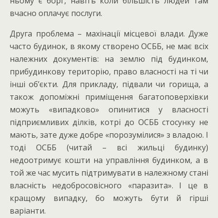
ньому є борг, навіть коли більшість людей там
вчасно оплачує послуги.
Друга проблема – махінації місцевої влади. Дуже
часто будинок, в якому створено ОСББ, не має всіх
належних документів: на землю під будинком,
прибудинкову територію, право власності на ті чи
інші об’єкти. Для прикладу, підвали чи горища, а
також допоміжні приміщення багатоповерхівки
можуть «випадково» опинитися у власності
підприємливих ділків, котрі до ОСББ стосунку не
мають, зате дуже добре «порозумілися» з владою. І
тоді ОСББ (читай – всі жильці будинку)
недоотримує кошти на управління будинком, а в
той же час мусить підтримувати в належному стані
власність недобросовісного «паразита». І це в
кращому випадку, бо можуть бути й гірші
варіанти.