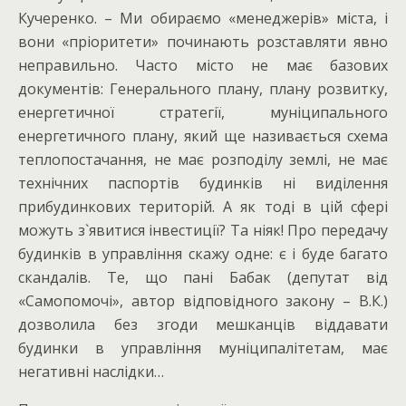
Кучеренко. – Ми обираємо «менеджерів» міста, і
вони «пріоритети» починають розставляти явно
неправильно. Часто місто не має базових
документів: Генерального плану, плану розвитку,
енергетичної стратегії, муніципального
енергетичного плану, який ще називається схема
теплопостачання, не має розподілу землі, не має
технічних паспортів будинків ні виділення
прибудинкових територій. А як тоді в цій сфері
можуть з`явитися інвестиції? Та ніяк! Про передачу
будинків в управління скажу одне: є і буде багато
скандалів. Те, що пані Бабак (депутат від
«Самопомочі», автор відповідного закону – В.К.)
дозволила без згоди мешканців віддавати
будинки в управління муніципалітетам, має
негативні наслідки…