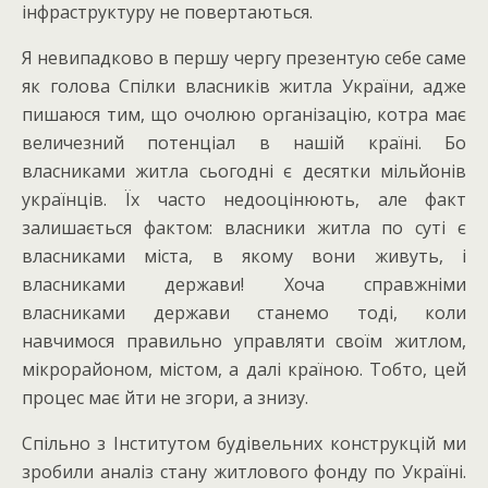
інфраструктуру не повертаються.
Я невипадково в першу чергу презентую себе саме
як голова Спілки власників житла України, адже
пишаюся тим, що очолюю організацію, котра має
величезний потенціал в нашій країні. Бо
власниками житла сьогодні є десятки мільйонів
українців. Їх часто недооцінюють, але факт
залишається фактом: власники житла по суті є
власниками міста, в якому вони живуть, і
власниками держави! Хоча справжніми
власниками держави станемо тоді, коли
навчимося правильно управляти своїм житлом,
мікрорайоном, містом, а далі країною. Тобто, цей
процес має йти не згори, а знизу.
Спільно з Інститутом будівельних конструкцій ми
зробили аналіз стану житлового фонду по Україні.