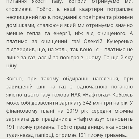
питання якості газу, котрий отримуємо ми,
споживачі. Тобто, в наші квартири потрапляє
неочищений газ в поєднанні з повітрям та різними
домішками, спалюючи який ми отримуємо значно
менше тепла та енергії, ніж від очищеного. А
платимо за очищений газ! Олексій Кучеренко
підтвердив, що, на жаль, так воно і є – платимо не
лише за газ, але й за повітря в ньому. Та ще й яку
ціну!
Звісно, при такому обдиранні населення, при
завищеній ціні на газ з одночасною поганою
якістю цього газу голова НАК «Нафтогаз» Коболєв
може собі дозволити зарплату 342 млн грн на рік. У
фінансовому плані на 2019 рік середня місячна
зарплата для працівників «Нафтогазу» становить
191 тисячу гривень. Тобто працівниця, яка носить
туди-назад папірці, отримає 191 тисячу гривень…