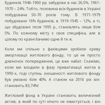
Будинків 1946-1960 рр. забудови в нас 26,5%, 1961-
1970 – 24%. Тобто, половина всіх будинків в Україні
побудована 50-70 років тому. В 1971-1979
побудовано 16% будинків, в 1919-1945 – 12%, а ті,
що збудовані після 1995 р., становлять лише біля
5%. По кожному місту є своя специфіка, але в
цілому по країні бачимо одне й те ж.
Коли ми спільно з фахівцями зробили криву
амортизації житлового фонду, то це не просто
дзвіночок попередження, це вже набат. Скажімо,
коли ми входили в фазу приватизації житла в
1990-х, тоді ступінь зношеності житлового фонду
був умовно біля 40%. А станом на 2016 рік він
становить 83,74%!
Житловий фонд в Україні становить величезний
актив, в який по суті нічого не інвестується, і він