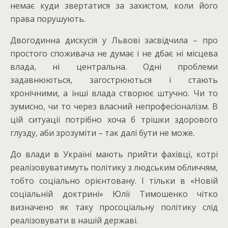
немає куди звертатися за захистом, коли його
права порушують.
Двогодинна дискусія у Львові засвідчила – про
простого споживача не думає і не дбає ні місцева
влада, ні центральна. Одні проблеми
задавнюються, загострюються і стають
хронічними, а інші влада створює штучно. Чи то
зумисно, чи то через власний непрофесіоналізм. В
цій ситуації потрібно хоча б трішки здорового
глузду, аби зрозуміти – так далі бути не може.
До влади в Україні мають прийти фахівці, котрі
реалізовуватимуть політику з людським обличчям,
тобто соціально орієнтовану. І тільки в «Новій
соціальній доктрині» Юлії Тимошенко чітко
визначено як таку просоціальну політику слід
реалізовувати в нашій державі.