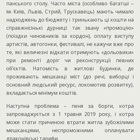
панського столу. Часто міста (особливо багатші –
як Київ, Львів, Стрий, Трускавець) мають чимало
надходжень до бюджету і тринькають ці кошти на
справжнісінькі дурниці: так звану «промоцію»
(поїздки чиновників за кордон), оплату виступу
артистів, автогонки, фестивалі, не кажучи вже про
те, які величезні відкати отримують «дольовики»
при ремонті доріг чи реконструкції певних
об’єктів. Натомість в житлові будинки, де
проживають мешканці міст (до речі, виборці і
основний людський ресурс, локомотив розвитку),
вкладається мінімум коштів.
Наступна проблема – пеня за борги, котра
запроваджується з 1 травня 2019 року, і котра
може стати причиною втрати житла зубожілими
мешканцями, неспроможними оплачувати
драконівські тарифи.