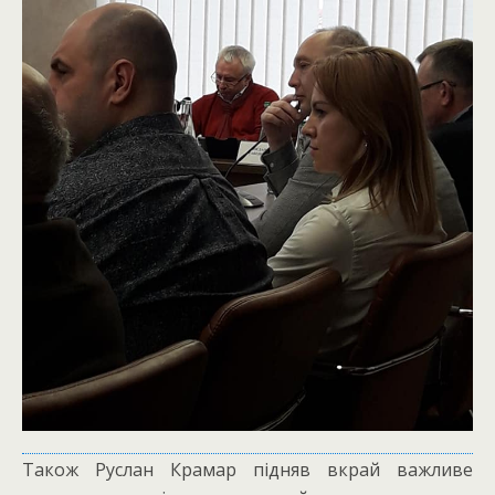
Також Руслан Крамар підняв вкрай важливе