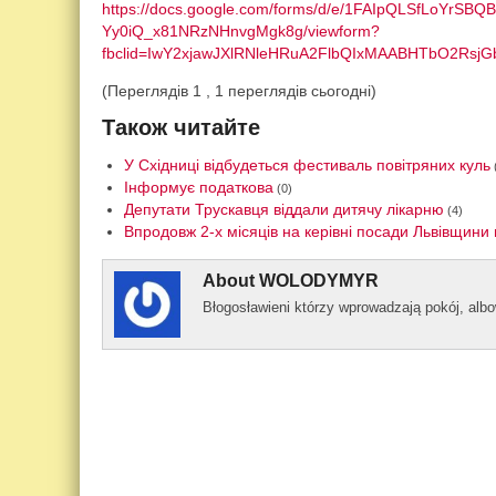
https://docs.google.com/forms/d/e/1FAIpQLSfLoYrS
Yy0iQ_x81NRzNHnvgMgk8g/viewform?
fbclid=IwY2xjawJXlRNleHRuA2FlbQIxMAABHTbO2R
(Переглядів 1 , 1 переглядів сьогодні)
Також читайте
У Східниці відбудеться фестиваль повітряних куль
Інформує податкова
(0)
Депутати Трускавця віддали дитячу лікарню
(4)
Впродовж 2-х місяців на керівні посади Львівщини 
About
WOLODYMYR
Błogos­ławieni którzy wprowad­zają pokój, al­