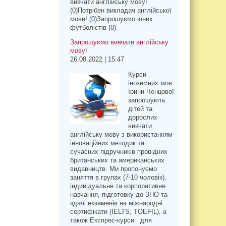
вивчати англійську мову!
(0)Потрібен викладач англійської
мови! (0)Запрошуємо юних
футболістів (0)
Запрошуємо вивчати англійську
мову!
26.08.2022 | 15:47
Курси
іноземних мов
Ірини Ченцової
запрошують
дітей та
дорослих
вивчати
англійську мову з використанням
інноваційних методик та
сучасних підручників провідних
британських та американських
видавництв. Ми пропонуємо
заняття в групах (7-10 чоловік),
індивідуальне та корпоративне
навчання, підготовку до ЗНО та
здачі екзаменів на міжнародні
сертифікати (IELTS, TOEFIL), а
також Експрес-курси для