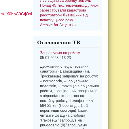
Львівщини за оренду земель
Понад 45 тис. земельних ділянок
зареєстрували кадастрові
m_X0hoC0CtjOsLj_wFi8IVcQ
реєстратори Львівщини від
початку цього року
Archive for Акценти
»
Оголошення ТВ
Запрошуємо на роботу
05.01.2023 | 16:23
Державний спеціалізований
санаторій «Батьківщина» (м.
Трускавець) запрошує на роботу:
– психологів, – соціальних
педагогів, – фахівців з соціальної
роботи, – соціальних працівників
з відповідною освітою на
постійну роботу. Телефон: 097-
584-23-76. (Переглядів 1 , 1
переглядів сьогодні) Також
читайтеКозацька слобода
“Раковець” запрошує на
риболовлю (0)Запрошуємо