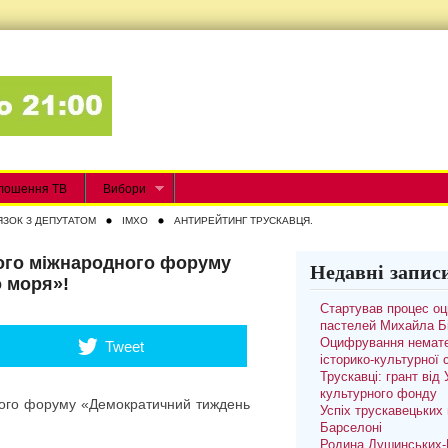
лошення ТВ
Вибори
ЯЗОК З ДЕПУТАТОМ
IMXO
АНТИРЕЙТИНГ ТРУСКАВЦЯ.
ого міжнародного форуму
Недавні запис
 моря»!
Стартував процес о
пастелей Михайла Б
Оцифрування немате
Tweet
історико-культурної
Трускавці: грант від
культурного фонду
ного форуму «Демократичний тиждень
Успіх трускавецьких 
Барселоні
Родина Душинських-П