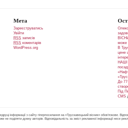
Мета
Ост
Зареєструватись
Олекс
Увійти
задов
RSS
записів
ВІСНИ
RSS
коментарів
може 
WordPress.org
В Тру
цене 
інтере
НАШІ 
посад
«Наф
«Трус
До 77
створ
Під П
CMS
редруці інформації з сайту гіперпосилання на «Трускавецький вісник» обов’язкове. Відпов
же не поділяти думку авторів. Відповідальність за зміст рекламної інформації несе ре