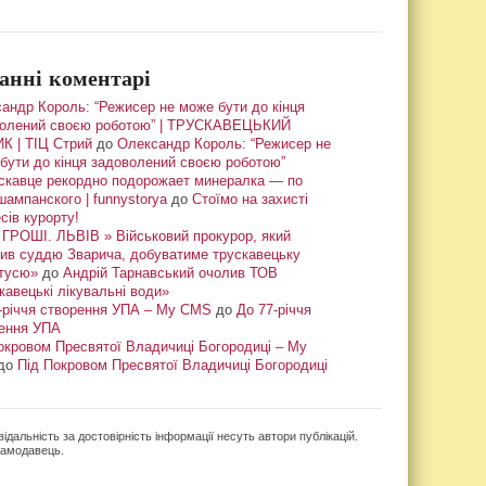
анні коментарі
андр Король: “Режисер не може бути до кінця
олений своєю роботою” | ТРУСКАВЕЦЬКИЙ
К | ТІЦ Стрий
до
Олександр Король: “Режисер не
бути до кінця задоволений своєю роботою”
скавце рекордно подорожает минералка — по
шампанского | funnystorya
до
Стоїмо на захисті
сів курорту!
ГРОШІ. ЛЬВІВ » Військовий прокурор, який
ив суддю Зварича, добуватиме трускавецьку
тусю»
до
Андрій Тарнавський очолив ТОВ
кавецькі лікувальні води»
-річчя створення УПА – My CMS
до
До 77-річчя
ення УПА
окровом Пресвятої Владичиці Богородиці – My
до
Під Покровом Пресвятої Владичиці Богородиці
ідальність за достовірність інформації несуть автори публікацій.
кламодавець.