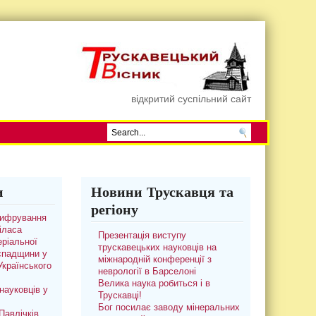
відкритий суспільний сайт
и
Новини Трускавця та
регіону
цифрування
іласа
Презентація виступу
ріальної
трускавецьких науковців на
 спадщини у
міжнародній конференції з
 Українського
неврології в Барселоні
Велика наука робиться і в
науковців у
Трускавці!
Бог посилає заводу мінеральних
авлічків.