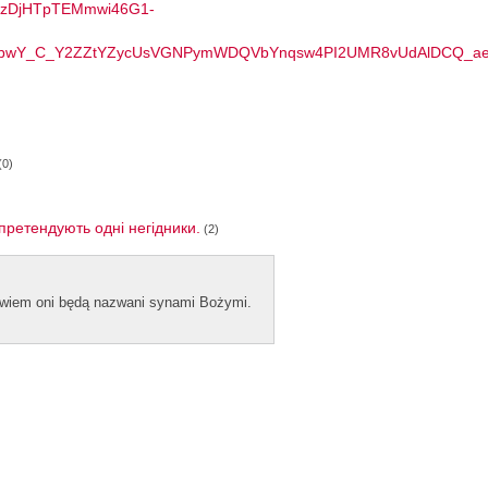
BQBzDjHTpTEMmwi46G1-
sjGbwY_C_Y2ZZtYZycUsVGNPymWDQVbYnqsw4PI2UMR8vUdAlDCQ_ae
(0)
претендують одні негідники.
(2)
bowiem oni będą naz­wani syn­ami Bożymi.