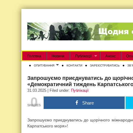
Головна
Новини
Публікації
Анонс
Ого
ОПИТУВАННЯ
КОНТАКТИ
ЗАРЕЄСТРУВАТИСЬ
ЗВʼ
Запрошуємо приєднуватись до щорічн
«Демократичний тиждень Карпатського
31.03.2025 | Filed under:
Публікації
0
Share
SHARES
Запрошуємо приєднуватись до щорічного міжнарод
Карпатського моря»!