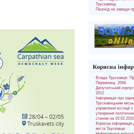
Трускавець
Пішохід не завжди п
Корисна інфор
Влада Трускавця. П
Переможці. 2006
Депутатський корпус
2012
Інформація про заре
Трускавецьким місь
управління юстиції с
утворення політични
станом на 10.02.201
Корисна інформація 
міста Трускавця.
Найактивніші депута