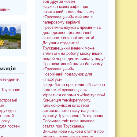
вод другий човен
Наукова монографія про
равий
позитивний вплив бальзаму
«Трускавецький» вийшла в
паперовому варіанті
Престижна наукова премія – за
дослідження фізіологічної
активності сечової кислоти!
До уваги студентів!
Трускавецький вчений може
впливати на роботу мозку інших
людей через дистильовану воду!
Про позитивний вплив бальзаму
мація
«Трускавецький»
Новорічний подарунок для
ретенденти.
«Нафтусі»
Гряде битва престолів: збагачена
 Трускавця
воднем «Трускавецька»
міряється силами з «Нафтусею»!
єстровані
Концепція тензіорегулому.
ким
Кількісно-якісні кластери
труктурні
артеріального тиску пацієнтів
х партій
курорту Трускавець і їх супровід
0 року
Побачила світ нова наукова
для гостей
стаття про Трускавець
Вийшла нова наукова стаття про
ти
лікувальні чинники курорту