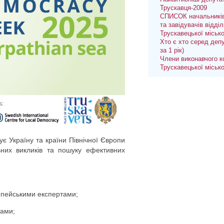
Трускавця-2009
СПИСОК начальників
та завідувачів відділ
Трускавецької міськ
Хто є хто серед депу
за 1 рік)
Члени виконавчого к
Трускавецької міськ
є Україну та країни Північної Європи
ьних викликів та пошуку ефективних
ропейськими експертами;
рами;