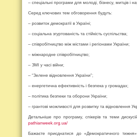
– спеціальні програми для молоді, бізнесу, митців і на
Серед ключових тем обговорення будуть:
– розвиток демократії в Україні;
– соціальна згуртованість та стійкість суспільства;
– співробітництво між містами і регіонами України;
– міжнародне співробітництво;
– ЗМІ у часі війни;
– “Зелене відновлення України”;
– енергетична ефективність і безпека у громадах;
– політика безпеки та оборони України;
– грантові можливості для розвитку та відновлення Ук
Детальніше про програму, спікерів та теми дискус
pathian­week­.org.ua/
Бажаєте приєднатися до «Демократичного тижня»