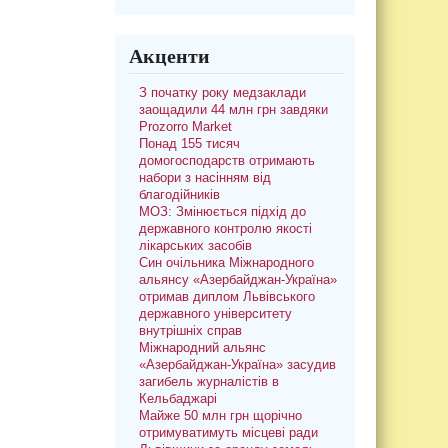
Акценти
З початку року медзаклади
заощадили 44 млн грн завдяки
Prozorro Market
Понад 155 тисяч
домогосподарств отримають
набори з насінням від
благодійників
МОЗ: Змінюється підхід до
державного контролю якості
лікарських засобів
Син очільника Міжнародного
альянсу «Азербайджан-Україна»
отримав диплом Львівського
державного університету
внутрішніх справ
Міжнародний альянс
«Азербайджан-Україна» засудив
загибель журналістів в
Кельбаджарі
Майже 50 млн грн щорічно
отримуватимуть місцеві ради