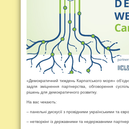
«Демократичний тиждень Карпатського моря» об’єдну
задля зміцнення партнерства, обговорення суспіл
рішень для демократичного розвитку.
На вас чекають:
– панельні дискусії з провідними українськими та єв
– нетворкінг із державними та недержавними партне