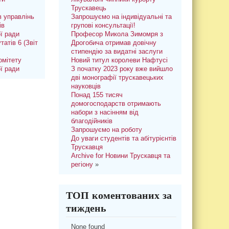
Трускавець
 управлінь
Запрошуємо на індивідуальні та
ів
групові консультації!
ої ради
Професор Микола Зимомря з
татів 6 (Звіт
Дрогобича отримав довічну
стипендію за видатні заслуги
омітету
Новий титул королеви Нафтусі
ої ради
З початку 2023 року вже вийшло
дві монографії трускавецьких
науковців
Понад 155 тисяч
домогосподарств отримають
набори з насінням від
благодійників
Запрошуємо на роботу
До уваги студентів та абітурієнтів
Трускавця
Archive for Новини Трускавця та
регіону
»
ТОП коментованих за
тиждень
None found