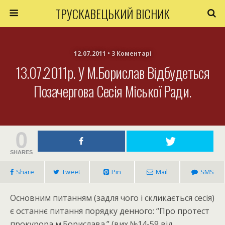
ТРУСКАВЕЦЬКИЙ ВІСНИК
12.07.2011 • 3 Коментарі
13.07.2011р. У М.Борислав Відбудеться
Позачергова Сесія Міської Ради.
0
SHARES
Share
Tweet
Pin
Mail
SMS
Основним питанням (задля чого і скликається сесія)
є останнє питання порядку денного: “Про протест
прокурора м.Борислава.” (вих.№14-59 від