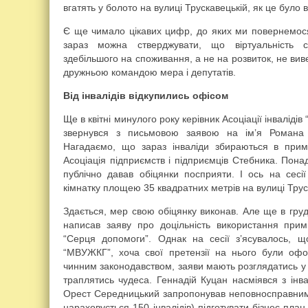
вгатять у болото на вулиці Трускавецькій, як це було 
Є ще чимало цікавих цифр, до яких ми повернемося
зараз можна стверджувати, що віртуальність с
здебільшого на споживання, а не на розвиток, не виве
дружньою командою мера і депутатів.
Від інвалідів відкупились офісом
Ще в квітні минулого року керівник Асоціації інвалід
звернувся з письмовою заявою на ім’я Романа К
Нагадаємо, що зараз інваліди збираються в прим
Асоціація підприємств і підприємців Стебника. Пона
публічно давав обіцянки посприяти. І ось на сесі
кімнатку площею 35 квадратних метрів на вулиці Труск
Здається, мер свою обіцянку виконав. Але ще в гру
написав заяву про доцільність використання при
“Серця допомоги”. Однак на сесії з’ясувалось,
“МВУЖКГ”, хоча свої претензії на нього були офор
чинним законодавством, заяви мають розглядатись у
траплятись чудеса. Геннадій Куцан насміявся з інва
Орест Середницький запропонував неповносправним 
нараховується 150 інвалідів) підготувати бізнес-пла