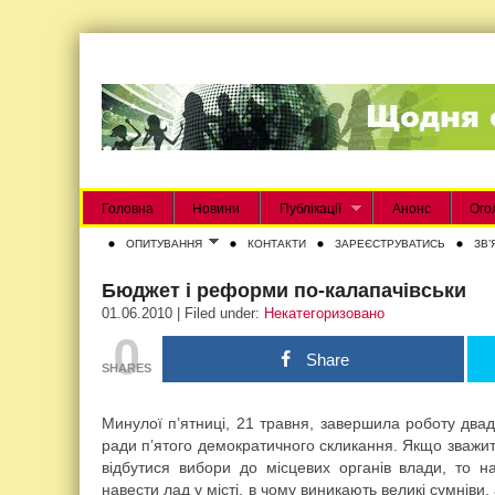
Головна
Новини
Публікації
Анонс
Ого
ОПИТУВАННЯ
КОНТАКТИ
ЗАРЕЄСТРУВАТИСЬ
ЗВʼ
Бюджет і реформи по-калапачівськи
01.06.2010 | Filed under:
Некатегоризовано
0
Share
SHARES
Минулої п’ятниці, 21 травня, завершила роботу двад
ради п’ятого демократичного скликання. Якщо зважит
відбутися вибори до місцевих органів влади, то
навести лад у місті, в чому виникають великі сумніви,