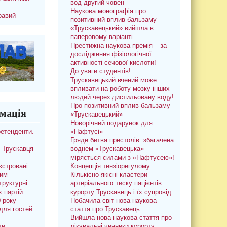
вод другий човен
Наукова монографія про
равий
позитивний вплив бальзаму
«Трускавецький» вийшла в
паперовому варіанті
Престижна наукова премія – за
дослідження фізіологічної
активності сечової кислоти!
До уваги студентів!
Трускавецький вчений може
впливати на роботу мозку інших
людей через дистильовану воду!
Про позитивний вплив бальзаму
мація
«Трускавецький»
Новорічний подарунок для
ретенденти.
«Нафтусі»
Гряде битва престолів: збагачена
 Трускавця
воднем «Трускавецька»
міряється силами з «Нафтусею»!
єстровані
Концепція тензіорегулому.
ким
Кількісно-якісні кластери
труктурні
артеріального тиску пацієнтів
х партій
курорту Трускавець і їх супровід
0 року
Побачила світ нова наукова
для гостей
стаття про Трускавець
Вийшла нова наукова стаття про
ти
лікувальні чинники курорту