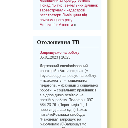
Львівщини за оренду земель
Понад 45 тис. земельних ділянок
зареєстрували кадастрові
реєстратори Львівщини від
початку цього року
Archive for Акценти
»
Оголошення ТВ
Запрошуємо на роботу
05.01.2023 | 16:23
Державний спеціалізований
санаторій «Батьківщина» (м.
Трускавець) запрошує на роботу:
– психологів, – соціальних
педагогів, – фахівців з соціальної
роботи, – соціальних працівників
з відповідною освітою на
постійну роботу. Телефон: 097-
584-23-76. (Переглядів 1 , 1
переглядів сьогодні) Також
читайтеКозацька слобода
“Раковець” запрошує на
риболовлю (0)Запрошуємо