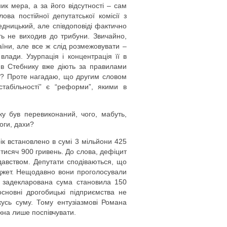
ик мера, а за його відсутності – сам
ва постійної депутатської комісії з
дницький, але співдоповіді фактично
ть не виходив до трибуни. Звичайно,
їни, але все ж слід розмежовувати –
влади. Узурпація і концентрація її в
 в Стебнику вже діють за правилами
сті? Проте нагадаю, що другим словом
стабільності” є “реформи”, якими в
у був перевиконаний, чого, мабуть,
оги, дахи?
ік встановлено в сумі 3 мільйони 425
7 тисяч 900 гривень. До слова, дефіцит
авством. Депутати сподіваються, що
джет. Нещодавно вони проголосували
у задекларована сума становила 150
сновні дрогобицькі підприємства не
усь суму. Тому ентузіазмові Романа
жна лише поспівчувати.