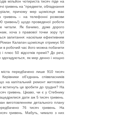
дів мільйон чотириста тисяч піде на
ячі гривень на “предмети, обладнання
теріали, причому мер щомісяця має
яч гривень – на телефонні розмови
500 гривень!) щодо проведеної роботи
 не читали. Як бачимо, дуже дорого
ам, хоча з правової точки зору тут
ься запитання: наскільки ефективним
и, Роман Калапач щомісяця отримує 50
 чи в робочий час його можна побачити
і плюс 50 відсотків премії? До речі,
е здогадуються, як мер денно і нощно
о міста передбачено лише 910 тисяч
Керівники об’єднань співвласників
 що на капітальний ремонт житлового
и встигнуть це зробити до грудня? На
яч гривень. Цікаво, чи є у Стебнику
озщедрилися дати аж 5 тисяч гривень.
чан виготовленням детального плану
ередбачено 76 тисяч гривень. На
тисяч гривень. Мабуть, чимало з них