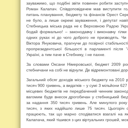
зауважимо, що подібні звіти повинен робити заступн
Роман Калапач. Співдоповідачем мав виступити голо
питань планування, бюджету та фінансів Орест Сере
не було, а лише окремі зауваження, і депутат наві
Стебницька міська рада не є Верховною Радою Укра
бодай формально! – законодавчу і виконавчу гілки 
одних руках ні до чого доброго не призводять. Чи
Віктора Януковича, прагнучи до позірної стабільно
пропрезидентської більшості в парламенті після “
Україні, а тим паче в Стебнику, і не пахне.
За словами Оксани Німеровської, бюджет 2009 рок
стебничани на собі не відчули. Де відремонтовані дор
Загальний обсяг доходів міського бюджету на 2010 р
тисяч 900 гривень, а видатків – у сумі 3 мільйони 62
місцевих бюджетів не передбачений чинним законод
вагомим буде внесок дрогобичан у стебницький бю
за надання 350 тисяч гривень. Але минулого рок
тисяч, з яких надійшло лише 75 тисяч. Цьогоріч о
працюють, так що марно сподіватися взагалі на як
Калапача, який тішився з цих віртуальних грошей, мо