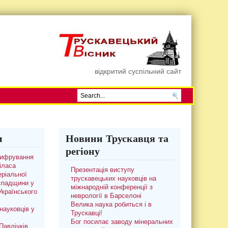
відкритий суспільний сайт
и
Новини Трускавця та
регіону
цифрування
іласа
Презентація виступу
ріальної
трускавецьких науковців на
 спадщини у
міжнародній конференції з
 Українського
неврології в Барселоні
Велика наука робиться і в
науковців у
Трускавці!
Бог посилає заводу мінеральних
авлічків.