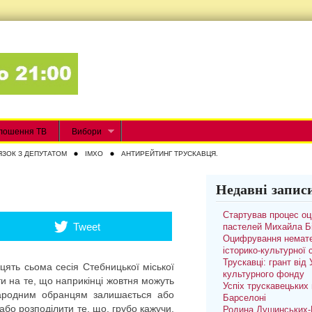
лошення ТВ
Вибори
ЯЗОК З ДЕПУТАТОМ
IMXO
АНТИРЕЙТИНГ ТРУСКАВЦЯ.
Недавні запис
Стартував процес о
Tweet
пастелей Михайла Б
Оцифрування немате
історико-культурної
Трускавці: грант від
цять сьома сесія Стебницької міської
культурного фонду
и на те, що наприкінці жовтня можуть
Успіх трускавецьких 
 народним обранцям залишається або
Барселоні
 або розподілити те, що, грубо кажучи,
Родина Душинських-П