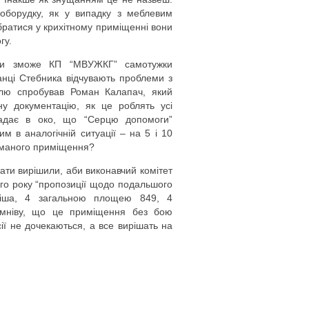
оборудку, як у випадку з меблевим
ібратися у крихітному приміщенні вони
гу.
 чи зможе КП “МВУЖКГ” самотужки
нці Стебника відчувають проблеми з
юлю спробував Роман Калапач, який
ну документацію, як це роблять усі
адає в око, що “Серцю допомоги”
м в аналогічній ситуації – на 5 і 10
займаного приміщення?
ати вирішили, аби виконавчий комітет
ого року “пропозиції щодо подальшого
уліша, 4 загальною площею 849, 4
сумніву, що це приміщення без бою
ії не дочекаються, а все вирішать на