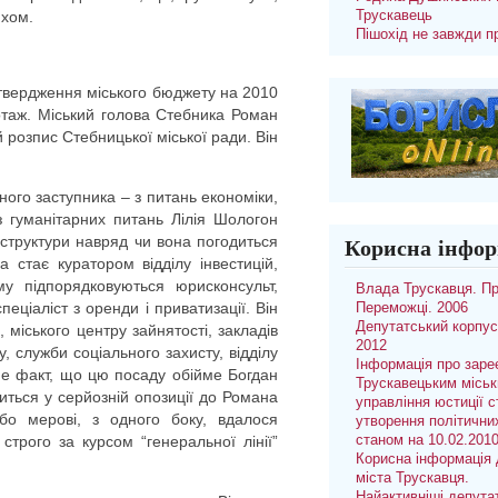
яхом.
Трускавець
Пішохід не завжди п
атвердження міського бюджету на 2010
отаж. Міський голова Стебника Роман
 розпис Стебницької міської ради. Він
ого заступника – з питань економіки,
 з гуманітарних питань Лілія Шологон
 структури навряд чи вона погодиться
Корисна інфор
 стає куратором відділу інвестицій,
ому підпорядковуються юрисконсульт,
Влада Трускавця. П
пеціаліст з оренди і приватизації. Він
Переможці. 2006
Депутатський корпус
, міського центру зайнятості, закладів
2012
у, служби соціального захисту, відділу
Інформація про заре
не факт, що цю посаду обійме Богдан
Трускавецьким місь
иться у серйозній опозиції до Романа
управління юстиції с
 бо мерові, з одного боку, вдалося
утворення політични
є строго за курсом “генеральної лінії”
станом на 10.02.201
Корисна інформація 
міста Трускавця.
Найактивніші депута