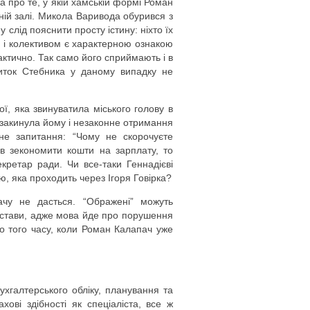
а про те, у якій хамській формі Роман
ній залі. Микола Варивода обурився з
слід пояснити просту істину: ніхто їх
м і колективом є характерною ознакою
актично. Так само його сприймають і в
виток Стебника у даному випадку не
ї, яка звинуватила міського голову в
а закинула йому і незаконне отримання
чне запитання: “Чому не скорочуєте
в зекономити кошти на зарплату, то
кретар ради. Чи все-таки Геннадієві
, яка проходить через Ігоря Говірка?
ачу не дасться. “Ображені” можуть
ідстави, адже мова йде про порушення
до того часу, коли Роман Калапач уже
ухгалтерського обліку, планування та
хові здібності як спеціаліста, все ж