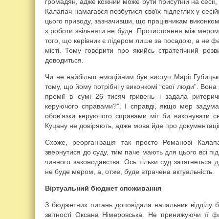
громадян, адже кожний може бути присутній на сесії, 
Калапач намагався позбутися своїх підлеглих у сесій
цього приводу, зазначивши, що працівникам виконкому 
з роботи звільняти не буде. Протистояння між меро
того, що керівник є лідером лише за посадою, а не ф
місті. Тому говорити про якийсь стратегічний роз
доводиться.
Чи не найбільш емоційним був виступ Марії Губицько
тому, що йому потрібні у виконкомі “свої люди”. Вон
премії в сумі 26 тисяч гривень і задала ритори
керуючого справами?”. І справді, якщо мер задума
обов’язки керуючого справами міг би виконувати се
Куцану не довіряють, адже мова йде про документацію
Схоже, реорганізація так просто Романові Калап
звернутися до суду, тим паче мають для цього всі п
чинного законодавства. Ось тільки суд затягнеться 
не буде мером, а, отже, буде втрачена актуальність.
Віртуальний бюджет споживання
З бюджетних питань доповідала начальник відділу б
звітності Оксана Німеровська. Не принижуючи її фа