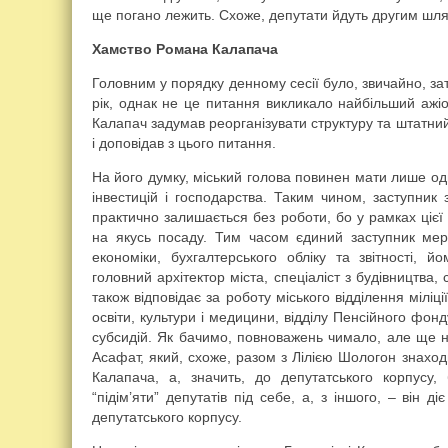
ще погано лежить. Схоже, депутати йдуть другим шл
Хамство Романа Калапача
Головним у порядку денному сесії було, звичайно, з
рік, однак не це питання викликало найбільший ажі
Калапач задумав реорганізувати структуру та штатний
і доповідав з цього питання.
На його думку, міський голова повинен мати лише одн
інвестицій і господарства. Таким чином, заступник
практично залишається без роботи, бо у рамках цієї
на якусь посаду. Тим часом єдиний заступник мера
економіки, бухгалтерського обліку та звітності, й
головний архітектор міста, спеціаліст з будівництва, с
також відповідає за роботу міського відділення міліції
освіти, культури і медицини, відділу Пенсійного фонд
субсидій. Як бачимо, повноважень чимало, але ще 
Асафат, який, схоже, разом з Лілією Шологон знаход
Калапача, а, значить, до депутатського корпусу,
“підім’яти” депутатів під себе, а, з іншого, – він ді
депутатського корпусу.