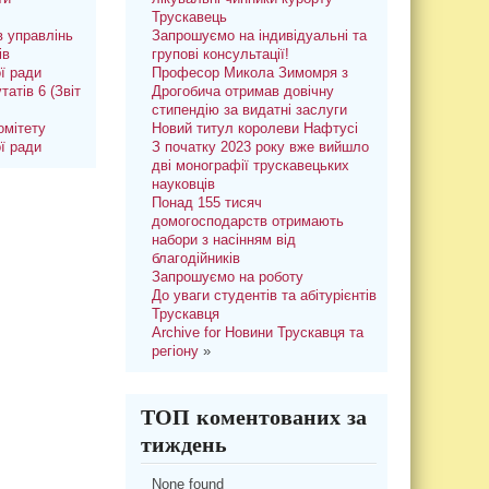
Трускавець
 управлінь
Запрошуємо на індивідуальні та
ів
групові консультації!
ої ради
Професор Микола Зимомря з
татів 6 (Звіт
Дрогобича отримав довічну
стипендію за видатні заслуги
омітету
Новий титул королеви Нафтусі
ої ради
З початку 2023 року вже вийшло
дві монографії трускавецьких
науковців
Понад 155 тисяч
домогосподарств отримають
набори з насінням від
благодійників
Запрошуємо на роботу
До уваги студентів та абітурієнтів
Трускавця
Archive for Новини Трускавця та
регіону
»
ТОП коментованих за
тиждень
None found