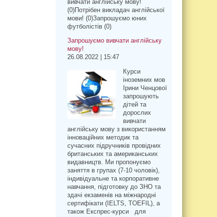
вивчати англійську мову!
(0)Потрібен викладач англійської
мови! (0)Запрошуємо юних
футболістів (0)
Запрошуємо вивчати англійську
мову!
26.08.2022 | 15:47
Курси
іноземних мов
Ірини Ченцової
запрошують
дітей та
дорослих
вивчати
англійську мову з використанням
інноваційних методик та
сучасних підручників провідних
британських та американських
видавництв. Ми пропонуємо
заняття в групах (7-10 чоловік),
індивідуальне та корпоративне
навчання, підготовку до ЗНО та
здачі екзаменів на міжнародні
сертифікати (IELTS, TOEFIL), а
також Експрес-курси для