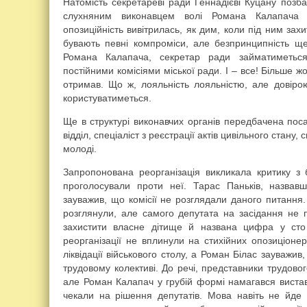
Натомість секретареві ради Геннадієві Куцану позб
слухняним виконавцем волі Романа Калапача і
опозиційність вивітрилась, як дим, коли під ним зах
бувають певні компроміси, але безпринципність щ
Романа Калапача, секретар ради займатиметься
постійними комісіями міської ради. І – все! Більше 
отримав. Що ж, лояльність лояльністю, але довірою
користуватиметься.
Ще в структурі виконавчих органів передбачена пос
відділ, спеціаліст з реєстрації актів цивільного стану,
молоді.
Запропонована реорганізація викликала критику з 
проголосували проти неї. Тарас Паньків, назва
зауважив, що комісії не розглядали даного питання
розглянули, але самого депутата на засідання не
захистити власне дітище й названа цифра у сто 
реорганізації не вплинули на стихійних опозиціоне
ліквідації військового столу, а Роман Білас зауважи
трудовому колективі. До речі, представники трудовог
але Роман Калапач у грубій формі намагався вистав
чекали на рішення депутатів. Мова навіть не йде