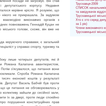
авлення посади не загрожує. Він став
Трускавця-2009
 депутатського корпусу. Недавня
СПИСОК начальників
италося керівне крісло. Я розумію, що
та завідувачів відділ
е нікого не прикрашала. За задумом
Трускавецької міськ
 взаємодією виконавчих органів з
Хто є хто серед депу
за 1 рік)
жодних повноважень Геннадій Куцан не
Члени виконавчого к
 міського голови, схоже, він вже не
Трускавецької міськ
ада керуючого справами, є загальний
 спеціаліст у справах спорту, туризму та
боку лише чотирьох депутатів, які й
вши Романа Калапача авантюристом,
. Потім з’ясувалося, що питання вони
 покликали. Спроба Романа Калапача
тисяч економії коштів у результаті
рів. Депутат Василь Бабчій був проти
в, що це питання не обговорювалось у
о колективу зайшли до сесійної зали,
ити їх за двері, проте люди спокійно
 про порушення конституційних прав