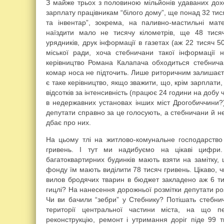
З майже трьох з половиною мільйонів удаваних дохо
зарплату працівникам “білого дому”, ще понад 32 тис
та інвентар”, зокрема, на паливно-мастильні ма
наїздити мало не тисячу кілометрів, ще 48 тис
урядників, друк інформації в газетах (аж 22 тисяч 
міської ради, хоча стебничани такої інформації
керівництво Романа Калапача обходиться стебничан
комар носа не підточить. Лише риторичним залишаєт
є таке керівництво, якщо зважити, що, крім зарплат
відсотків за інтенсивність (працює 24 години на добу
в недержавних установах інших міст Дрогобиччини?) 
депутати справно за це голосують, а стебничани й н
дбає про них.
На цьому тлі на житлово-комунальне господарств
гривень. І тут ми надибуємо на цікаві цифри. 
багатоквартирних будинків мають взяти на замітку,
фонду їм мають виділити 78 тисяч гривень. Цікаво, ч
вилов бродячих тварин в бюджет закладено аж 6 тис
гицлі? На нанесення дорожньої розмітки депутати р
Чи ви бачили “зебри” у Стебнику? Потішать стебни
території центральної частини міста, на що п
реконструкцію, ремонт і утримання доріг піде 99 