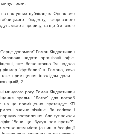
в минулі роки.
 в наступних публікаціях. Однак вже
тебницького бюджету, скерованого
дуть місто з прориву, та ще й з такою
ів “Серце допомоги” Роман Кіндратишин
алапача надати організації офіс.
іщенні, яке безкоштовно їм надала
д рік мер “футболив” п. Романа, хоча
ї таке приміщення інвалідам дали –
авецькій, 2.
дні минулого року Роман Кіндратишин
міщення пральні “Лотос” для потреб
 що на це приміщення претендує КП
млені значно пізніше. За логікою і
 порядку поступлення. Але тут почали
лідів: “Вони що, будуть там прати?”.
мешканцям міста (а нині в Асоціації
н. Інакше як знущанням це не назвеш.