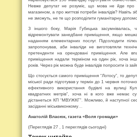
Невже депутат не розуміє, що мова не йде про 
магазином, а про життєві потреби інвалідів? Навіть з
не зможуть, не те що розподілити гуманітарну допомо
З іншого боку, Марія Губицька засумнівалась,
відремонтувати занедбане приміщення, якщо мешка
наданням елементарних послуг. Підсолодити піл
запропонував, аби інваліди не виготовляли техніч
претенденти на орендовані приміщення. Але вп
приміщення надали терміном на один рік, хоча інши
років. Через рік можна буде інвалідів попросити із 
Що стосується самого приміщення “Лотосу”, то депут
міської ради підготував у термін до 1 червня поточн
ефективного використання будівлі на вулиці К
квадратних метрів”, хоча ні в кого вже немає 
дістанеться КП “МВУЖКГ”. Можливо, й наступної сес
засіданні міськвиконкому…
Анатолій Власюк, газета «Воля громади»
(Переглядів 27 , 1 переглядів сьогодні)
Також читайте