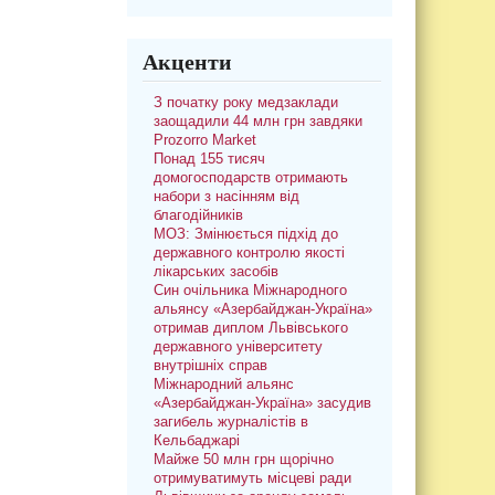
Акценти
З початку року медзаклади
заощадили 44 млн грн завдяки
Prozorro Market
Понад 155 тисяч
домогосподарств отримають
набори з насінням від
благодійників
МОЗ: Змінюється підхід до
державного контролю якості
лікарських засобів
Син очільника Міжнародного
альянсу «Азербайджан-Україна»
отримав диплом Львівського
державного університету
внутрішніх справ
Міжнародний альянс
«Азербайджан-Україна» засудив
загибель журналістів в
Кельбаджарі
Майже 50 млн грн щорічно
отримуватимуть місцеві ради