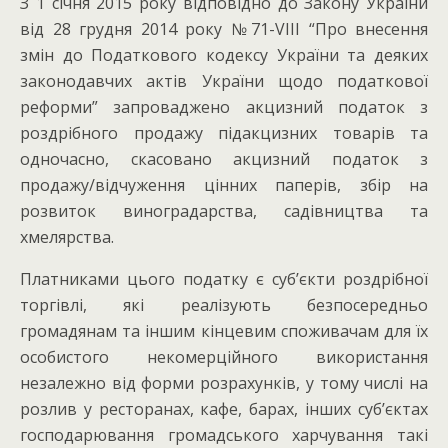
З 1 січня 2015 року відповідно до Закону України
від 28 грудня 2014 року №71-VІІІ “Про внесення
змін до Податкового кодексу України та деяких
законодавчих актів України щодо податкової
реформи” запроваджено акцизний податок з
роздрібного продажу підакцизних товарів та
одночасно, скасовано акцизний податок з
продажу/відчуження цінних паперів, збір на
розвиток виноградарства, садівництва та
хмелярства.
Платниками цього податку є суб’єкти роздрібної
торгівлі, які реалізують безпосередньо
громадянам та іншим кінцевим споживачам для їх
особистого некомерційного використання
незалежно від форми розрахунків, у тому числі на
розлив у ресторанах, кафе, барах, інших суб’єктах
господарювання громадського харчування такі