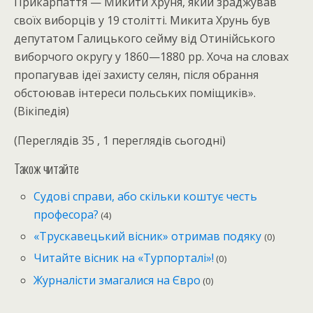
Прикарпаття — Микити Хруня, який зраджував
своїх виборців у 19 столітті. Микита Хрунь був
депутатом Галицького сейму від Отинійського
виборчого округу у 1860—1880 рр. Хоча на словах
пропагував ідеї захисту селян, після обрання
обстоював інтереси польських поміщиків».
(Вікіпедія)
(Переглядів 35 , 1 переглядів сьогодні)
Також читайте
Судові справи, або скільки коштує честь
професора?
(4)
«Трускавецький вісник» отримав подяку
(0)
Читайте вісник на «Турпорталі»!
(0)
Журналісти змагалися на Євро
(0)