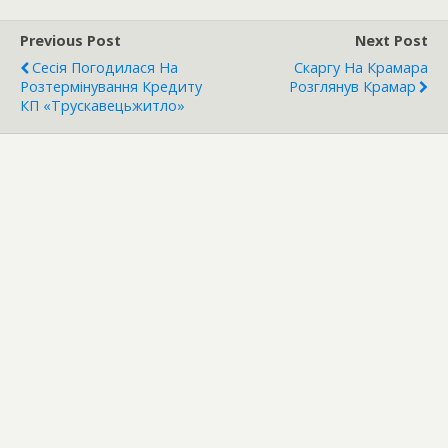
Previous Post
Next Post
Сесія Погодилася На
Скаргу На Крамара
Розтермінування Кредиту
Розглянув Крамар
КП «Трускавецьжитло»