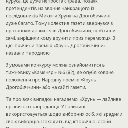
Куруса, це дуже непроста справа, позаяк
претендентів на звання найкращого із
послідовників Микити Хруня на Дрогобиччині
дуже багато. Тому колектив газети звернувся з
проханням до жителів Дрогобиччини, щоб вони
самі, вирішили кому вручити приз переможця. З
цієї причини премію «Хрунь Дрогобиччини»
назвали Народною.
З умовами конкурсу можна ознайомитися в
тижневику «Каменярі» №6 (82), де опубліковане
положення про Народну премію «Хрунь
Дрогобиччини» або на сайті газети.
Та про всяк випадок нагадаємо: «Хрунь — лайливе
прізвисько запроданця. У Галичині
використовується щодо виборних осіб, які зрадили
своїх виборців. Походить від історичної особи