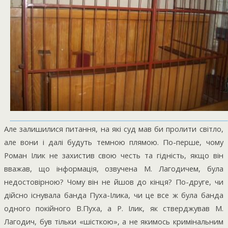
Але залишилися питання, на які суд мав би пролити світло,
але вони і далі будуть темною плямою. По-перше, чому
Роман Ілик не захистив свою честь та гідність, якщо він
вважав, що інформація, озвучена М. Лагодичем, була
недостовірною? Чому він не йшов до кінця? По-друге, чи
дійсно існувала банда Пуха-Ілика, чи це все ж була банда
одного покійного В.Пуха, а Р. Ілик, як стверджував М.
Лагодич, був тільки «шісткою», а не якимось кримінальним