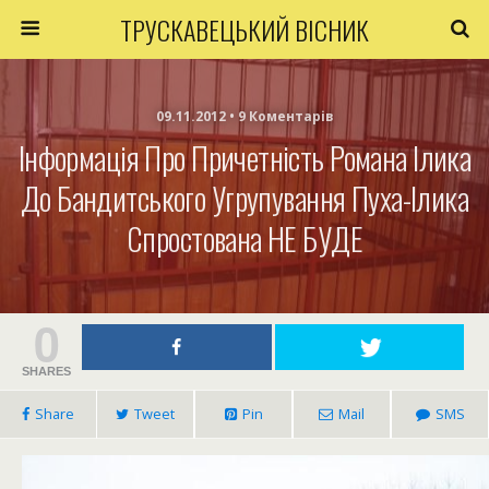
ТРУСКАВЕЦЬКИЙ ВІСНИК
09.11.2012 • 9 Коментарів
Інформація Про Причетність Романа Ілика
До Бандитського Угрупування Пуха-Ілика
Спростована НЕ БУДЕ
0
SHARES
Share
Tweet
Pin
Mail
SMS