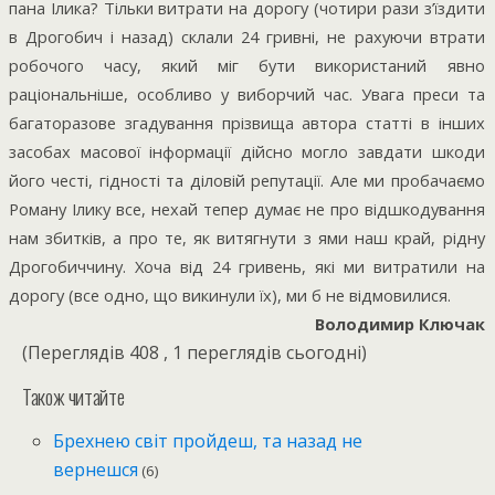
пана Ілика? Тільки витрати на дорогу (чотири рази з’їздити
в Дрогобич і назад) склали 24 гривні, не рахуючи втрати
робочого часу, який міг бути використаний явно
раціональніше, особливо у виборчий час. Увага преси та
багаторазове згадування прізвища автора статті в інших
засобах масової інформації дійсно могло завдати шкоди
його честі, гідності та діловій репутації. Але ми пробачаємо
Роману Ілику все, нехай тепер думає не про відшкодування
нам збитків, а про те, як витягнути з ями наш край, рідну
Дрогобиччину. Хоча від 24 гривень, які ми витратили на
дорогу (все одно, що викинули їх), ми б не відмовилися.
Володимир Ключак
(Переглядів 408 , 1 переглядів сьогодні)
Також читайте
Брехнею світ пройдеш, та назад не
вернешся
(6)