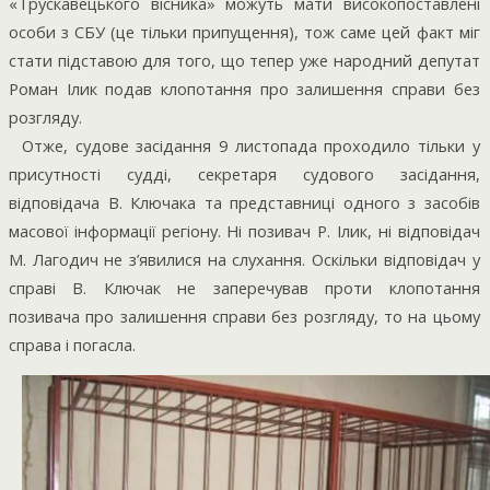
«Трускавецького вісника» можуть мати високопоставлені
особи з СБУ (це тільки припущення), тож саме цей факт міг
стати підставою для того, що тепер уже народний депутат
Роман Ілик подав клопотання про залишення справи без
розгляду.
Отже, судове засідання 9 листопада проходило тільки у
присутності судді, секретаря судового засідання,
відповідача В. Ключака та представниці одного з засобів
масової інформації регіону. Ні позивач Р. Ілик, ні відповідач
М. Лагодич не з’явилися на слухання. Оскільки відповідач у
справі В. Ключак не заперечував проти клопотання
позивача про залишення справи без розгляду, то на цьому
справа і погасла.