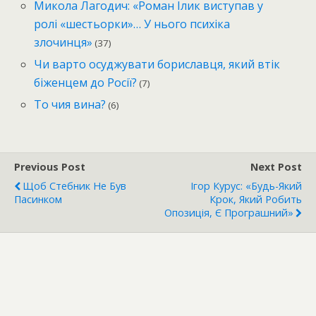
Микола Лагодич: «Роман Ілик виступав у
ролі «шестьорки»… У нього психіка
злочинця»
(37)
Чи варто осуджувати бориславця, який втік
біженцем до Росії?
(7)
То чия вина?
(6)
Previous Post
Next Post
Щоб Стебник Не Був
Ігор Курус: «Будь-Який
Пасинком
Крок, Який Робить
Опозиція, Є Програшний»