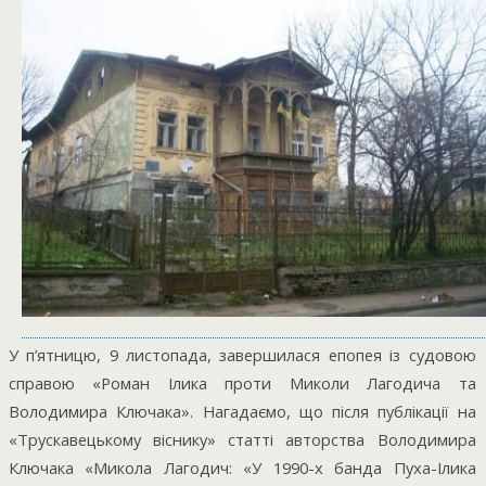
У п’ятницю, 9 листопада, завершилася епопея із судовою
справою «Роман Ілика проти Миколи Лагодича та
Володимира Ключака». Нагадаємо, що після публікації на
«Трускавецькому віснику» статті авторства Володимира
Ключака «Микола Лагодич: «У 1990-х банда Пуха-Ілика