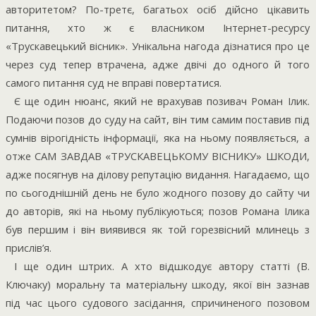
авторитетом? По-третє, багатьох осіб дійсно цікавить
питання, хто ж є власником Інтернет-ресурсу
«Трускавецький вісник». Унікальна нагода дізнатися про це
через суд тепер втрачена, адже двічі до одного й того
самого питання суд не вправі повертатися.
Є ще один нюанс, який не врахував позивач Роман Ілик.
Подаючи позов до суду на сайт, він тим самим поставив під
сумнів вірогідність інформації, яка на ньому появляється, а
отже САМ ЗАВДАВ «ТРУСКАВЕЦЬКОМУ ВІСНИКУ» ШКОДИ,
адже посягнув на ділову репутацію видання. Нагадаємо, що
по сьогоднішній день не було жодного позову до сайту чи
до авторів, які на ньому публікуються; позов Романа Ілика
був першим і він виявився як той горезвісний млинець з
прислів’я.
І ще один штрих. А хто відшкодує автору статті (В.
Ключаку) моральну та матеріальну шкоду, якої він зазнав
під час цього судового засідання, спричиненого позовом