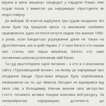
вкрала в мене машину» кандидат у нардепи Роман Ілик
подав позов з вимогою цю інформацію спростувати як
недостовірну.
До виборів 28 жовтня відбулися три судові засідання. Всі
вони були під прицілом преси та викликали неабияке
зацікавлення, адже хотілося почути свідків тих важких 1990-
х років, коли бандитські угрупування діяли не тільки на
Дрогобиччині, але в цілій Україні. У ті часи багато хто нажив
свої статки, свої перші мільйони, багато хто саме
злочинним шляхом розпочинав свій бізнес.
Та суд заштопорило одне питання – а хто ж є власником
сайту «Трускавецький вісник», на якому ця інформація про
злодіяння банди Пуха-Ілика вперше була опублікована.
Незважаючи на те, що Микола Лагодич не відпирався від
своїх слів, а Володимир Ключак визнав своє авторство
статті, почалися активні пошуки власника веб-ресурсу. За
неперевіреною інформацією, дотичність до