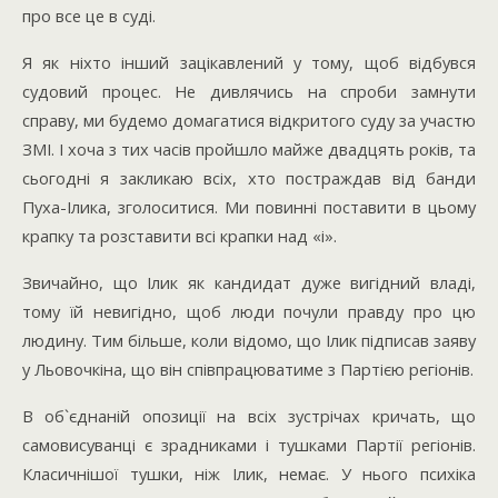
про все це в суді.
Я як ніхто інший зацікавлений у тому, щоб відбувся
судовий процес. Не дивлячись на спроби замнути
справу, ми будемо домагатися відкритого суду за участю
ЗМІ. І хоча з тих часів пройшло майже двадцять років, та
сьогодні я закликаю всіх, хто постраждав від банди
Пуха-Ілика, зголоситися. Ми повинні поставити в цьому
крапку та розставити всі крапки над «і».
Звичайно, що Ілик як кандидат дуже вигідний владі,
тому їй невигідно, щоб люди почули правду про цю
людину. Тим більше, коли відомо, що Ілик підписав заяву
у Льовочкіна, що він співпрацюватиме з Партією регіонів.
В об`єднаній опозиції на всіх зустрічах кричать, що
самовисуванці є зрадниками і тушками Партії регіонів.
Класичнішої тушки, ніж Ілик, немає. У нього психіка