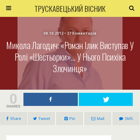
ТРУСКАВЕЦЬКИЙ ВІСНИК
08.10.2012 • 37 Коментарів
Микола Лагодич: «Роман Ілик Виступав У
Ролі «шестьорки»… У Нього Психіка
Злочинця»
0
SHARES
Share
Tweet
Pin
Mail
SMS