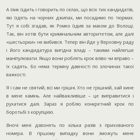
А Ілик їздить і говорить по селах, що всіх тих кандидатів,
які їздять на чорних джипах, ми посадимо по тюрмах.
Тут я собі згадав, як Ромко їздив за маком до Волощі.
Так, він хотів бути кримінальним авторитетом, але далі
«шестьорки» не вибився. Тепер він йде у Верховну раду
і його кандидатура вигідна владі – такими найлегше
маніпулювати. Якщо вони роблять крок вліво чи вправо –
їх садять. Бо нема терміну давності по злочинах такої
важкості.
Я і сам не святий, всі ми грішні. Хто не грішний, хай кине
в мене камінь. Але найважливіше – це виправитися і
рухатися далі. Зараз я роблю конкретний крок по
боротьбі з корупцією.
Вночі мені дзвонять по кілька разів з прихованого
номера. В гіршому випадку вони зможуть мене