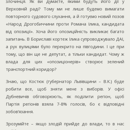
злочинця. Як ви думаєте, якими будуть його дії у
Верховній раді? Тому ми не лише будемо вимагати
повторного судового слухання, а й готуємо новий позов
«Народ Дрогобиччини проти Романа Ілика, кандидата
від опозиції». Хоча його опозиційність викликає багато
запитань. В Бориславі кортеж Ілика супроводжувало ДАІ,
а рух вулицями було перекрито на півгодини. І це при
тому, що він ще не депутат, а тільки кандидат. Чому ж
влада для цих «опозиціонерів» створює зелений
транспортний коридор?
Знаю, що Костюк (губернатор Львівщини – В.К.) буде
робити все, щоб зняти мене з виборів. У офісі
Дубневичів обговорюють, як поділити регіон, щоб
Партія регіонів взяла 7-8% голосів, бо є відповідні
зобов’язання.
Зрозумійте – якщо злодій прийде до влади, то в нас