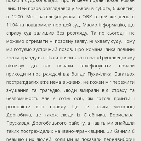
позиція судової влади. Проти мене подав позов Роман
Ілик. Цей позов розглядався у Львові в суботу, 6 жовтня,
о 12.00. Мені зателефонували з ОВК в цей же день о
11.04 та повідомили про цей суд. Маємо інформацію, що
справу суд залишив без розгляду. Та по сьогодні не
можемо отримати ні позовну заяву, ні ухвалу суду. Тому
ми готуємо зустрічний позов. Про Романа Ілика повинні
знати правду всі. Після появи статті на «Трускавецькому
віснику» до нас почали телефонувати, почали
приходити постраждалі від банди Пуха-Ілика. Багатьох
постраждалих вже нема в живих, не кожен міг пережити
знущання та трагедію. Люди вмирали від страху та
безпомічності. Але є сотні осіб, які готові прийти і
розповісти всю правду. Це не тільки мешканці
Дрогобича, це також люди із Стебника, Борислава,
Трускавця, Дрогобицького району, а навіть ми знайшли
таких постраждалих на Івано-Франківщині. Ви бачили б
реакцію цих людей, коли ми їм показали передвиборчі