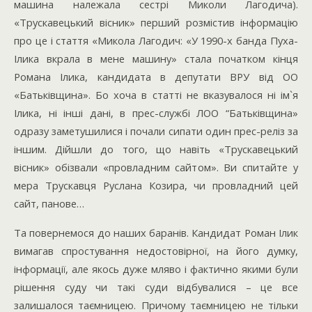
машина належала сестрі Миколи Лагодича).
«Трускавецький вісник» перший розмістив інформацію
про це і стаття «Микола Лагодич: «У 1990-х банда Пуха-
Ілика вкрала в мене машину» стала початком кінця
Романа Ілика, кандидата в депутати ВРУ від ОО
«Батьківщина». Бо хоча в статті не вказувалося ні ім`
я
Ілика, ні інші дані, в прес-службі ЛОО “
Батьківщина»
одразу заметушилися і почали сипати один прес-реліз за
іншим. Дійшли до того, що навіть «Трускавецький
вісник» обізвали «провладним сайтом». Ви спитайте у
мера Трускавця Руслана Козира, чи провладний цей
сайт, панове…
Та повернемося до наших баранів. Кандидат Роман Ілик
вимагав спростування недостовірної, на його думку,
інформації, але якось дуже мляво і фактично якими були
рішення суду чи такі суди відбувалися – це все
залишалося таємницею. Причому таємницею не тільки