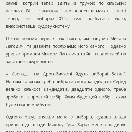
самий, котрий тепер їздить із труною по сільських
весіллях. Він не виключає, що опоненти мають намір і
тепер, на виборах-2012, теж позбутися його,
використавши судову систему.
Це не повний перелік тих фактів, які озвучив Микола
Лагодич, та давайте послухаємо його самого. Подаємо
уривки промови Миколи Лагодича та його відповідей на
запитання журналістів.
– Сьогодні на Дрогобиччині йдуть виборчі баталії.
Нашим краянам треба вибрати свого кандидата. Серед
великої кількості кандидатів, двадцяти одного, треба
зробити непростий вибір. Яким буде цей вибір, таким
буде і наше майбутнє.
Одного разу, знявши мене з виборів, судова влада
привела до влади Миколу Гука. Зараз мене теж дивує