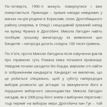
По-четверте, 1990-ті можуть повернутися і вже
повертаються. Приклади – зухвалі напади невідомих у
масках на цілі родини в Бориславі, селах Дрогобицького
району (зокрема, в Опаці) і нещодавній зухвалий напад
на вулиці Франка в Дрогобичі. Микола Лагодич навіть
пообіцяв грошову винагороду за виявлення цих
бандитів – нагорода досить солідна, 100 тисяч гривень.
По-п`яте, проти Миколи Лагодича після озвучення фактів
про справжню суть Романа Ілика почалися провокації.
Невідомі почали шкодити біл-борди, вирізали сіті-лайти
із зображенням кандидата. Кандидат не виключає, що
це робиться спеціально, щоб у суботу напередодні
виборів розвісити цю агітацію та звинуватити його в
порушенні виборчого законодавства. Микола Лагодич
нагадав, як в 2006 році його зняли з виборчих перегонів і
тоді переміг на виборах мера Дрогобича пан Гук – той