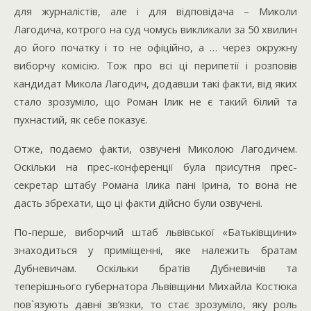
для журналістів, але і для відповідача – Миколи
Лагодича, котрого на суд чомусь викликали за 50 хвилин
до його початку і то не офіційно, а … через окружну
виборчу комісію. Тож про всі ці перипетії і розповів
кандидат Микола Лагодич, додавши такі факти, від яких
стало зрозуміло, що Роман Ілик не є такий білий та
пухнастий, як себе показує.
Отже, подаємо факти, озвучені Миколою Лагодичем.
Оскільки на прес-конференції була присутня прес-
секретар штабу Романа Ілика пані Ірина, то вона не
дасть збрехати, що ці факти дійсно були озвучені.
По-перше, виборчий штаб львівської «Батьківщини»
знаходиться у приміщенні, яке належить братам
Дубневичам. Оскільки братів Дубневичів та
теперішнього губернатора Львівщини Михайла Костюка
пов`язують давні зв’язки, то стає зрозуміло, яку роль