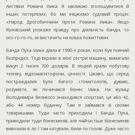
листівки Романа Ілика. Я закликаю зголошуватися й
інших потерпілих, бо ми ініціюємо судовий процес
«Народ Дрогобиччини проти Романа Ілика». Якщо
Язловський розкаже правду про діяльність банди, то
ого-го-го-го, їм вистачить на кілька пожиттєвих.
Банда Пуха-Ілика діяла в 1990-х роках, коли був повний
безпрєдєл. Тоді вкрали в моєї сестри машину, вимагали
викуп 2 тисячі 700 доларів. В людей крали побутову
техніку, відеомагнітофони, цінності. Цікаво, що серед
постраждалих було багато стоматологів, думаю,
розумієте, як починався бізнес Ілика. На вулиці
Володимира Великого знаходився спортзал, це або 42,
або 44 номер будинку. Там я займався зі своїми
товаришами. Туди часто приходила і банда Пуха,
приводили туди бізнесменів, але найчастіше бізнесменів
вивозили в ліс і там катували, били по голові. Дуже часто