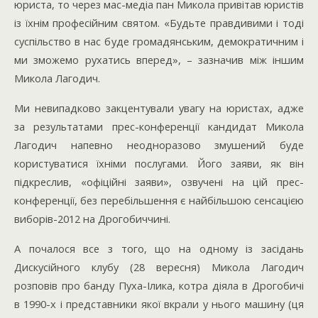
юриста, то через мас-медіа пан Микола привітав юристів
із їхнім професійним святом. «Будьте правдивими і тоді
суспільство в нас буде громадянським, демократичним і
ми зможемо рухатись вперед», – зазначив між іншим
Микола Лагодич.
Ми невипадково закцентували увагу на юристах, адже
за результатами прес-конференції кандидат Микола
Лагодич напевно неодноразово змушений буде
користуватися їхніми послугами. Його заяви, як він
підкреслив, «офіційні заяви», озвучені на цій прес-
конференції, без перебільшення є найбільшою сенсацією
виборів-2012 на Дрогобиччині.
А почалося все з того, що на одному із засідань
Дискусійного клубу (28 вересня) Микола Лагодич
розповів про банду Пуха-Ілика, котра діяла в Дрогобичі
в 1990-х і представники якої вкрали у нього машину (ця