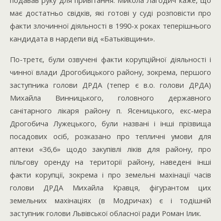
подавав руку для привітання. Микола Лагодич каже, що
має достатньо свідків, які готові у суді розповісти про
факти злочинної діяльності в 1990-х роках теперішнього
кандидата в нардепи від «Батьківщини».
По-третє, були озвучені факти корупційної діяльності і
чинної влади Дрогобицького району, зокрема, першого
заступника голови ДРДА (тепер є в.о. голови ДРДА)
Михайла Винницького, головного державного
санітарного лікаря району п. Ясеницького, екс-мера
Дрогобича Лужецького, були названі і інші прізвища
посадових осіб, розказано про тепличні умови для
аптеки «36,6» щодо закупівлі ліків для району, про
пільгову оренду на території району, наведені інші
факти корупції, зокрема і про земельні махінації часів
голови ДРДА Михайла Кравця, фігурантом цих
земельних махінаціях (в Модричах) є і тодішній
заступник голови Львівської обласної ради Роман Ілик.