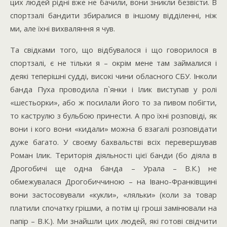
цих людей рідні вже не бачили, вони зникли безвісти. В
спортзалі бандити збиралися в іншому відділенні, ніж
ми, але їхні вихваляння я чув.
Та свідками того, що відбувалося і що говорилося в
спортзалі, є не тільки я – окрім мене там займалися і
деякі теперішні судді, високі чини обласного СБУ. Інколи
банда Пуха проводила п`янки і Ілик виступав у ролі
«шестьорки», або ж посилали його то за пивом побігти,
то каструлю з бульбою принести. А про їхні розповіді, як
вони і кого вони «кидали» можна б взагалі розповідати
дуже багато. У своєму бахвальстві всіх перевершував
Роман Ілик. Територія діяльності цієї банди (бо діяла в
Дрогобичі ще одна банда – Урала – В.К.) не
обмежувалася Дрогобиччиною – на Івано-Франківщині
вони застосовували «кукли», «ляльки» (коли за товар
платили спочатку грішми, а потім ці гроші замінювали на
папір – В.К.). Ми знайшли цих людей, які готові свідчити