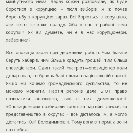
майбутнього нема. Зараз кожен розповідає, як буде
боротися з корупцією – після виборів. Я ж почав
боротьбу з корупцією зараз. Всі борються з корупцією,
але ніхто не каже правду. Хіба в нас в районі нема
корупції? Як ви думаєте, чи є в нас корупціонери,
хабарники?
Вся опозиція зараз при державній роботі. Чим більше
беруть хабарів, чим більше крадуть грошей, тим більші
опозиціонери. Один такий «патріот»-опозиціонер коли
долар впав, то брав хабарі тільки в національній валюті.
Якщо ми хочемо громадянського суспільства, то не
можемо мовчати. Партія регіонів дала БЮТ право
називатися опозицією, такі в них домовленості.
«Опозиціонери» позбирали гроші за партійні списки, за
представництво в округах – все дісталось їм, а могло
дістатись Юлії Володимирівні. Тому вона в тюрмі, а вони
на свободі.