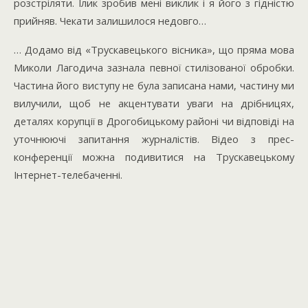
розстріляти. Ілик зробив мені виклик і я його з гідністю
прийняв. Чекати залишилося недовго…
… Додамо від «Трускавецького вісника», що пряма мова
Миколи Лагодича зазнала певної стилізованої обробки.
Частина його виступу не була записана нами, частину ми
вилучили, щоб не акцентувати уваги на дрібницях,
деталях корупції в Дрогобицькому районі чи відповіді на
уточнюючі запитання журналістів. Відео з прес-
конференції можна подивитися на Трускавецькому
Інтернет-телебаченні.