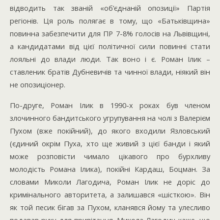
відводить так званій «об’єднаній опозиції» Партія
регіонів. Ця роль полягає в тому, що «Батьківщина»
повинна забезпечити для ПР 7-8% голосів на Львівщині,
а кандидатами від цієї політичної сили повинні стати
лояльні до влади люди. Так воно і є. Роман Ілик –
ставленик братів Дубневичів та чинної влади, ніякий він
не опозиціонер.
По-друге, Роман Ілик в 1990-х роках був членом
злочинного бандитського угрупування на чолі з Валерієм
Пухом (вже покійний), до якого входили Язловський
(єдиний окрім Пуха, хто ще живий з цієї банди і який
може розповісти чимало цікавого про бурхливу
молодість Романа Ілика), покійні Кардаш, Боцман. За
словами Миколи Лагодича, Роман Ілик не доріс до
кримінального авторитета, а залишався «шісткою». Він
як той песик бігав за Пухом, кланявся йому та улесливо