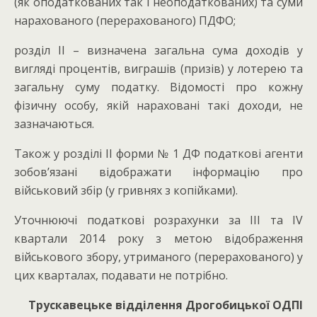
(як оподаткованих так і неоподаткованих) та суми
нарахованого (перерахованого) ПДФО;
розділ II – визначена загальна сума доходів у
вигляді процентів, виграшів (призів) у лотерею та
загальну суму податку. Відомості про кожну
фізичну особу, якій нараховані такі доходи, не
зазначаються.
Також у розділі II форми № 1 ДФ податкові агенти
зобов’язані відображати інформацію про
військовий збір (у гривнях з копійками).
Уточнюючі податкові розрахунки за III та IV
квартали 2014 року з метою відображення
військового збору, утриманого (перерахованого) у
цих кварталах, подавати не потрібно.
Трускавецьке відділення Дрогобицької ОДПІ