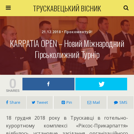
ТРУСКАВЕЦЬКИЙ ВІСНИК
21.12.2018 • Прокоментуй!
KARPATIA OPEN – Новий Міжнародний
Гірськолижний Турнір
0
SHARES
Share
Tweet
Pin
Mail
SMS
18 грудня 2018 року в Трускавці в готельно-
курортному комплексі «Ріксос-Прикарпаття»
відбулось установче засідання організаційного