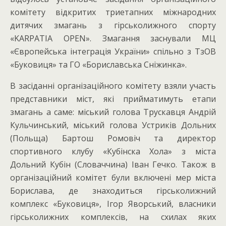
комітету відкритих триетапних міжнародних
дитячих змагань з гірськолижного спорту
«KARPATIA OPEN». Змагання заснували МЦ
«Європейська інтеграція України» спільно з ТзОВ
«Буковиця» та ГО «Бориславська Сніжинка».
В засіданні організаційного комітету взяли участь
представники міст, які прийматимуть етапи
змагань а саме: міський голова Трускавця Андрій
Кульчинський, міський голова Устриків Дольних
(Польща) Бартош Ромовіч та директор
спортивного клубу «Кубінска Хола» з міста
Дольний Кубін (Словаччина) Іван Гечко. Також в
організаційний комітет були включені мер міста
Борислава, де знаходиться гірськолижний
комплекс «Буковиця», Ігор Яворський, власники
гірськолижних комплексів, на схилах яких