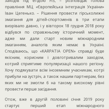
заходів під егідою FIS, – розповідає голова
правління МЦ «Європейська інтеграція України»
Іван Цегенько. – Рішення провести гірськолижні
змагання для дітей-спортсменів в три етапи
визрівало давно, і у вівторок 18 грудня 2018 року
відбувся по справжньому історичний момент,
адже ми дали старт новим міжнародним
змаганням, аналогів яким немає в Україні.
Сподіваюсь, що «KARPATIA OPEN» справді буде
якісним, корисним і довготривалим заходом,
котрий сприятиме популяризації нашого регіону.
Хочу подякувати всім іноземним учасникам, котрі
прибули на зустріч, а також нашим партнерам, без
яких ми не змогли б на такому високому рівні
провести перше засідання.
Отож, вже в другій половині січня 2019 року
стартує перший етап міжнародного