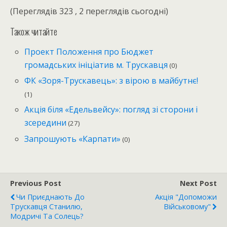
(Переглядів 323 , 2 переглядів сьогодні)
Також читайте
Проект Положення про Бюджет
громадських ініціатив м. Трускавця
(0)
ФК «Зоря-Трускавець»: з вірою в майбутнє!
(1)
Акція біля «Едельвейсу»: погляд зі сторони і
зсередини
(27)
Запрошують «Карпати»
(0)
Previous Post
Next Post
Чи Приєднають До
Акція "Допоможи
Трускавця Станилю,
Військовому"
Модричі Та Солець?