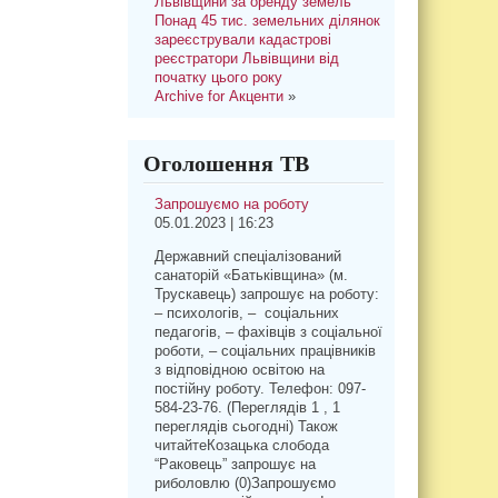
Львівщини за оренду земель
Понад 45 тис. земельних ділянок
зареєстрували кадастрові
реєстратори Львівщини від
початку цього року
Archive for Акценти
»
Оголошення ТВ
Запрошуємо на роботу
05.01.2023 | 16:23
Державний спеціалізований
санаторій «Батьківщина» (м.
Трускавець) запрошує на роботу:
– психологів, – соціальних
педагогів, – фахівців з соціальної
роботи, – соціальних працівників
з відповідною освітою на
постійну роботу. Телефон: 097-
584-23-76. (Переглядів 1 , 1
переглядів сьогодні) Також
читайтеКозацька слобода
“Раковець” запрошує на
риболовлю (0)Запрошуємо