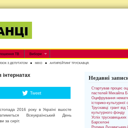
лошення ТВ
Вибори
ЯЗОК З ДЕПУТАТОМ
IMXO
АНТИРЕЙТИНГ ТРУСКАВЦЯ.
в інтернатах
Недавні запис
Стартував процес о
Tweet
пастелей Михайла Б
Оцифрування немате
історико-культурної
Трускавці: грант від
стопада 2016 року в Україні вшосте
культурного фонду
уватиметься Всеукраїнський День
Успіх трускавецьких 
и за сиріт.
Барселоні
Родина Душинських-П