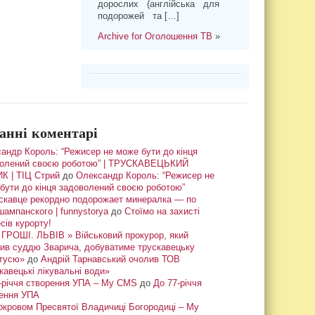
дорослих (англійська для
подорожей та […]
Archive for Оголошення ТВ
»
анні коментарі
андр Король: “Режисер не може бути до кінця
олений своєю роботою” | ТРУСКАВЕЦЬКИЙ
К | ТІЦ Стрий
до
Олександр Король: “Режисер не
бути до кінця задоволений своєю роботою”
скавце рекордно подорожает минералка — по
шампанского | funnystorya
до
Стоїмо на захисті
сів курорту!
ГРОШІ. ЛЬВІВ » Військовий прокурор, який
ив суддю Зварича, добуватиме трускавецьку
тусю»
до
Андрій Тарнавський очолив ТОВ
кавецькі лікувальні води»
-річчя створення УПА – My CMS
до
До 77-річчя
ення УПА
окровом Пресвятої Владичиці Богородиці – My