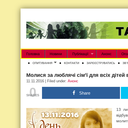
Головна
Новини
Публікації
Анонс
Ого
ОПИТУВАННЯ
КОНТАКТИ
ЗАРЕЄСТРУВАТИСЬ
ЗВʼ
Молися за люблячі сім’ї для всіх дітей 
11.11.2016 | Filed under:
Анонс
0
Share
SHARES
13 ли
відб
молитв