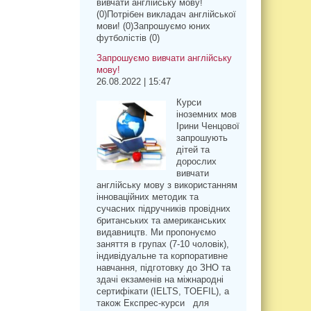
вивчати англійську мову!
(0)Потрібен викладач англійської
мови! (0)Запрошуємо юних
футболістів (0)
Запрошуємо вивчати англійську
мову!
26.08.2022 | 15:47
Курси
іноземних мов
Ірини Ченцової
запрошують
дітей та
дорослих
вивчати
англійську мову з використанням
інноваційних методик та
сучасних підручників провідних
британських та американських
видавництв. Ми пропонуємо
заняття в групах (7-10 чоловік),
індивідуальне та корпоративне
навчання, підготовку до ЗНО та
здачі екзаменів на міжнародні
сертифікати (IELTS, TOEFIL), а
також Експрес-курси для