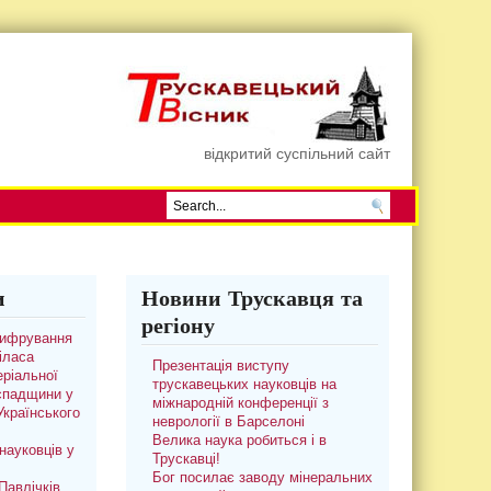
відкритий суспільний сайт
и
Новини Трускавця та
регіону
цифрування
іласа
Презентація виступу
ріальної
трускавецьких науковців на
 спадщини у
міжнародній конференції з
 Українського
неврології в Барселоні
Велика наука робиться і в
науковців у
Трускавці!
Бог посилає заводу мінеральних
авлічків.