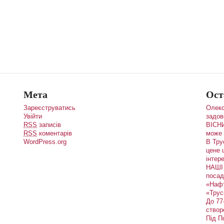
Мета
Ост
Зареєструватись
Олекс
Увійти
задов
RSS
записів
ВІСНИ
RSS
коментарів
може 
WordPress.org
В Тру
цене 
інтере
НАШІ 
посад
«Наф
«Трус
До 77
створ
Під П