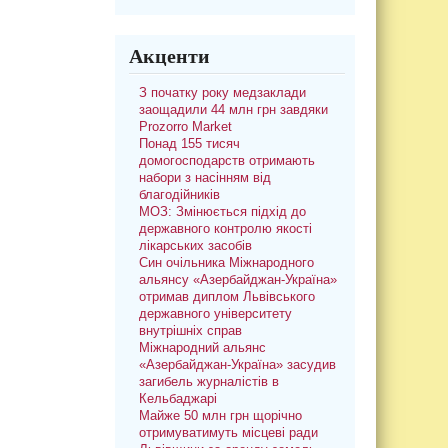
Акценти
З початку року медзаклади
заощадили 44 млн грн завдяки
Prozorro Market
Понад 155 тисяч
домогосподарств отримають
набори з насінням від
благодійників
МОЗ: Змінюється підхід до
державного контролю якості
лікарських засобів
Син очільника Міжнародного
альянсу «Азербайджан-Україна»
отримав диплом Львівського
державного університету
внутрішніх справ
Міжнародний альянс
«Азербайджан-Україна» засудив
загибель журналістів в
Кельбаджарі
Майже 50 млн грн щорічно
отримуватимуть місцеві ради