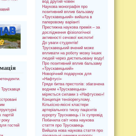
вод другий човен
Наукова монографія про
равий
позитивний вплив бальзаму
«Трускавецький» вийшла в
паперовому варіанті
Престижна наукова премія – за
дослідження фізіологічної
активності сечової кислоти!
До уваги студентів!
Трускавецький вчений може
впливати на роботу мозку інших
людей через дистильовану воду!
Про позитивний вплив бальзаму
мація
«Трускавецький»
Новорічний подарунок для
ретенденти.
«Нафтусі»
Гряде битва престолів: збагачена
 Трускавця
воднем «Трускавецька»
міряється силами з «Нафтусею»!
єстровані
Концепція тензіорегулому.
ким
Кількісно-якісні кластери
труктурні
артеріального тиску пацієнтів
х партій
курорту Трускавець і їх супровід
0 року
Побачила світ нова наукова
для гостей
стаття про Трускавець
Вийшла нова наукова стаття про
ти
лікувальні чинники курорту