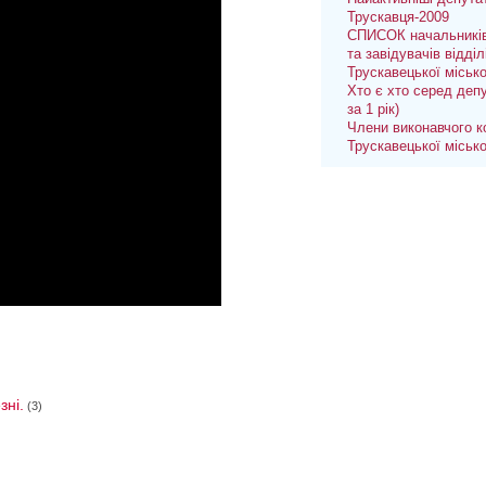
Трускавця-2009
СПИСОК начальників
та завідувачів відділ
Трускавецької міськ
Хто є хто серед депу
за 1 рік)
Члени виконавчого к
Трускавецької міськ
зні.
(3)