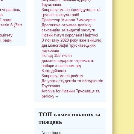
Трускавець
 управлінь
Запрошуємо на індивідуальні та
ів
групові консультації!
ої ради
Професор Микола Зимомря з
татів 6 (Звіт
Дрогобича отримав довічну
стипендію за видатні заслуги
омітету
Новий титул королеви Нафтусі
ої ради
З початку 2023 року вже вийшло
дві монографії трускавецьких
науковців
Понад 155 тисяч
домогосподарств отримають
набори з насінням від
благодійників
Запрошуємо на роботу
До уваги студентів та абітурієнтів
Трускавця
Archive for Новини Трускавця та
регіону
»
ТОП коментованих за
тиждень
None found