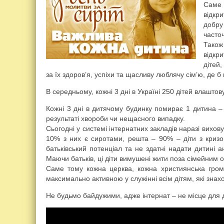
Саме ц
відкр
добр
часточ
Також
відкр
дітей
за їх здоров’я, успіхи та щасливу люблячу сім’ю, де б
В середньому, кожні 3 дні в Україні 250 дітей влаштов
Кожні 3 дні в дитячому будинку помирає 1 дитина – 
результаті хвороби чи нещасного випадку.
Сьогодні у системі інтернатних закладів наразі вихов
10% з них є сиротами, решта – 90% – діти з кризов
батьківський потенціал та не здатні надати дитині а
Маючи батьків, ці діти вимушені жити поза сімейним 
Саме тому кожна церква, кожна християнська гром
максимально активною у служінні всім дітям, які знах
Не будьмо байдужими, адже інтернат – не місце для 