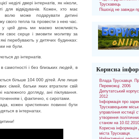
ієї неділі двері інтернатів, як ніколи,
Трускавець
иті для відвідувачів. Кожен, хто має
Пішохід не завжди п
у волю може подарувати дитині
ку свого тепла та провести з нею час.
 у цей день ми маємо можливість
ити своє серце і змовити молитву за
, які перебувають у дитячих будинках:
 ми не були.
уються до інтернатів.
в самотності і без близьких людей, в
Корисна інфор
ується більше 104 000 дітей. Але лише
Влада Трускавця. П
их сімей, батьки яких втратили свій
Переможці. 2006
Депутатський корпус
ні належного догляду, ані піклування.
2012
оточенням і, фактично, є сиротами.
Інформація про заре
ада, кожен християнин повинні бути
Трускавецьким місь
одяться в інтернатах.
управління юстиції с
утворення політични
дитини!
станом на 10.02.201
Корисна інформація 
міста Трускавця.
Найактивніші депута