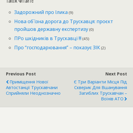
Також читайте
Задорожний про Ілика
(9)
Нова об`їзна дорога до Трускавця: проєкт
пройшов державну експертизу
(0)
ПРо шкідників в Трускавці !!!
(45)
Про “господарювання” – показує ЗІК
(2)
Previous Post
Next Post
Приміщення Нової
Є Три Варіанти Місця Під
Автостанції Трускавчани
Скверик Для Вшанування
Сприйняли Неоднозначно
Загиблих Трускавчан –
Воїнів АТО