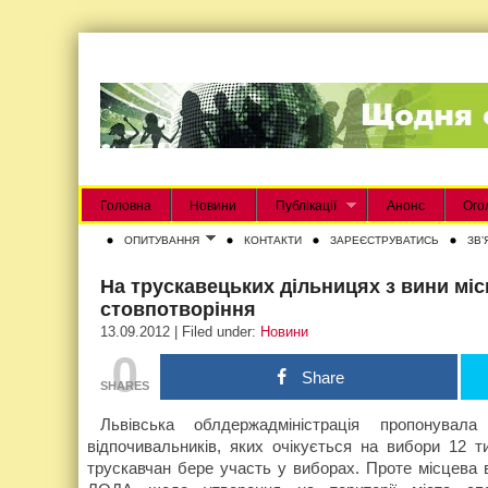
Головна
Новини
Публікації
Анонс
Ого
ОПИТУВАННЯ
КОНТАКТИ
ЗАРЕЄСТРУВАТИСЬ
ЗВʼ
На трускавецьких дільницях з вини міс
стовпотворіння
13.09.2012 | Filed under:
Новини
0
Share
SHARES
Львівська облдержадміністрація пропонувал
відпочивальників, яких очікується на вибори 12 т
трускавчан бере участь у виборах. Проте місцева 