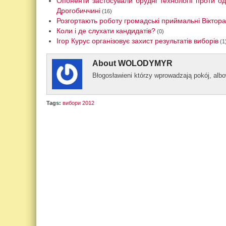
Опоненти застосували брудні технології проти од
Дрогобиччині
(16)
Розгортають роботу громадські приймальні Віктор
Коли і де слухати кандидатів?
(0)
Ігор Курус організовує захист результатів виборів
(1
About
WOLODYMYR
Błogos­ławieni którzy wprowad­zają pokój, al­
Tags:
вибори 2012