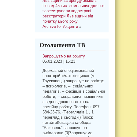
Львівщини за оренду земель
Понад 45 тис. земельних ділянок
зареєстрували кадастрові
реєстратори Львівщини від
початку цього року
Archive for Акценти
»
Оголошення ТВ
Запрошуємо на роботу
05.01.2023 | 16:23
Державний спеціалізований
санаторій «Батьківщина» (м.
Трускавець) запрошує на роботу:
– психологів, – соціальних
педагогів, – фахівців з соціальної
роботи, – соціальних працівників
з відповідною освітою на
постійну роботу. Телефон: 097-
584-23-76. (Переглядів 1 , 1
переглядів сьогодні) Також
читайтеКозацька слобода
“Раковець” запрошує на
риболовлю (0)Запрошуємо