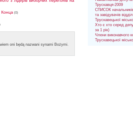
ного з лідерів виборчих перегонів на
Трускавця-2009
СПИСОК начальників
а Конца
(0)
та завідувачів відділ
Трускавецької міськ
)
Хто є хто серед депу
за 1 рік)
Члени виконавчого к
Трускавецької міськ
bowiem oni będą naz­wani syn­ami Bożymi.