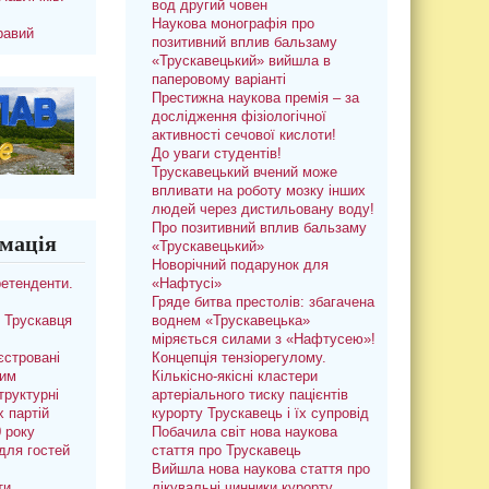
вод другий човен
Наукова монографія про
равий
позитивний вплив бальзаму
«Трускавецький» вийшла в
паперовому варіанті
Престижна наукова премія – за
дослідження фізіологічної
активності сечової кислоти!
До уваги студентів!
Трускавецький вчений може
впливати на роботу мозку інших
людей через дистильовану воду!
Про позитивний вплив бальзаму
мація
«Трускавецький»
Новорічний подарунок для
ретенденти.
«Нафтусі»
Гряде битва престолів: збагачена
 Трускавця
воднем «Трускавецька»
міряється силами з «Нафтусею»!
єстровані
Концепція тензіорегулому.
ким
Кількісно-якісні кластери
труктурні
артеріального тиску пацієнтів
х партій
курорту Трускавець і їх супровід
0 року
Побачила світ нова наукова
для гостей
стаття про Трускавець
Вийшла нова наукова стаття про
ти
лікувальні чинники курорту