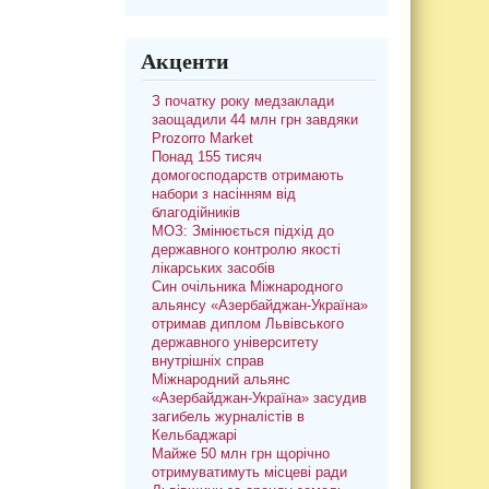
Акценти
З початку року медзаклади
заощадили 44 млн грн завдяки
Prozorro Market
Понад 155 тисяч
домогосподарств отримають
набори з насінням від
благодійників
МОЗ: Змінюється підхід до
державного контролю якості
лікарських засобів
Син очільника Міжнародного
альянсу «Азербайджан-Україна»
отримав диплом Львівського
державного університету
внутрішніх справ
Міжнародний альянс
«Азербайджан-Україна» засудив
загибель журналістів в
Кельбаджарі
Майже 50 млн грн щорічно
отримуватимуть місцеві ради