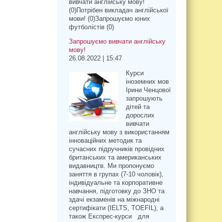
вивчати англійську мову!
(0)Потрібен викладач англійської
мови! (0)Запрошуємо юних
футболістів (0)
Запрошуємо вивчати англійську
мову!
26.08.2022 | 15:47
Курси
іноземних мов
Ірини Ченцової
запрошують
дітей та
дорослих
вивчати
англійську мову з використанням
інноваційних методик та
сучасних підручників провідних
британських та американських
видавництв. Ми пропонуємо
заняття в групах (7-10 чоловік),
індивідуальне та корпоративне
навчання, підготовку до ЗНО та
здачі екзаменів на міжнародні
сертифікати (IELTS, TOEFIL), а
також Експрес-курси для