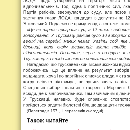
ЛОДА щодо утворення на території міста спе
відпочивальників. Тоді одна з політичних сил, як
Партія регіонів, звернулася до суду, але позов
заступник глави ЛОДА, кандидат в депутати по 121
Янковський. Подаємо не пряму мову, а контекст ком
«
Це не партія програла суд, а 12 тисяч виборці
голосування. У Трускавці раніше було 10 виборчих ді
великі та середні, малих немає. Уявіть собі, яке
дільниці, коли окрім мешканців міста прийде
відпочивальників. По-перше, черги, а по-друге, я 
Трускавецька влада аж ніяк не полегшила їхню робо
Нагадаємо, що трускавецький міськвиконком відмо
побоюючись, що це вплине на результат виборів
кандидата, хоча і по партійних списках влада міста 
котру всіляко підтримує, не зупиняючись навіть
Спеціальні виборчі дільниці створені в Моршині, С
всюди, де є відпочивальники. Там звичайним дільни
У Трускавці, напевно, буде справжнє стовпотв
прийдеться видати бюлетені більше двадцяти тисяч
(Переглядів 157 , 1 переглядів сьогодні)
Також читайте