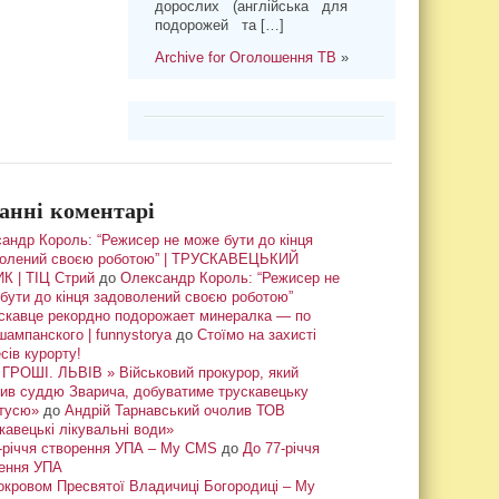
дорослих (англійська для
подорожей та […]
Archive for Оголошення ТВ
»
анні коментарі
андр Король: “Режисер не може бути до кінця
олений своєю роботою” | ТРУСКАВЕЦЬКИЙ
К | ТІЦ Стрий
до
Олександр Король: “Режисер не
бути до кінця задоволений своєю роботою”
скавце рекордно подорожает минералка — по
шампанского | funnystorya
до
Стоїмо на захисті
сів курорту!
ГРОШІ. ЛЬВІВ » Військовий прокурор, який
ив суддю Зварича, добуватиме трускавецьку
тусю»
до
Андрій Тарнавський очолив ТОВ
кавецькі лікувальні води»
-річчя створення УПА – My CMS
до
До 77-річчя
ення УПА
окровом Пресвятої Владичиці Богородиці – My