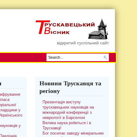
відкритий суспільний сайт
и
Новини Трускавця та
регіону
цифрування
іласа
Презентація виступу
ріальної
трускавецьких науковців на
 спадщини у
міжнародній конференції з
 Українського
неврології в Барселоні
Велика наука робиться і в
науковців у
Трускавці!
Бог посилає заводу мінеральних
авлічків.