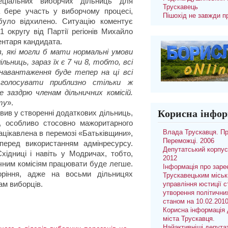
ціальних виборчих дільниць для
Трускавець
а бере участь у виборчому процесі,
Пішохід не завжди п
 було відхилено. Ситуацію коментує
 округу від Партії регіонів Михайло
ентаря кандидата.
в, які могли б мати нормальні умови
льниць, зараз їх є 7 чи 8, тобто, всі
 навантаження буде тепер на ці всі
 голосувати приблизно стільки ж
не заздрю членам дільничних комісій.
ту
».
Корисна інфор
вив у створенні додаткових дільниць,
, особливо стосовно мажоритарного
Влада Трускавця. П
зацікавлена в перемозі «Батьківщини»,
Переможці. 2006
 перед використанням адмінресурсу.
Депутатський корпус
хідниці і навіть у Модричах, тобто,
2012
чним комісіям працювати буде легше.
Інформація про заре
оріння, адже на восьми дільницях
Трускавецьким місь
ам виборців.
управління юстиції с
утворення політични
станом на 10.02.201
Корисна інформація 
міста Трускавця.
Найактивніші депута