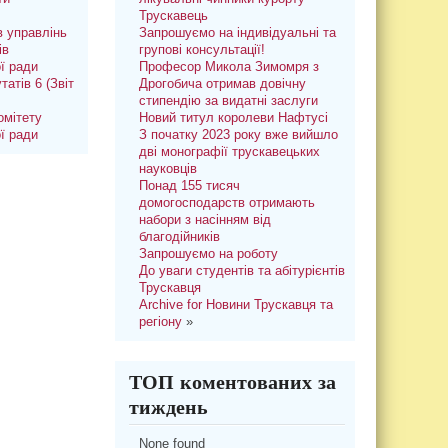
Трускавець
 управлінь
Запрошуємо на індивідуальні та
ів
групові консультації!
ої ради
Професор Микола Зимомря з
татів 6 (Звіт
Дрогобича отримав довічну
стипендію за видатні заслуги
омітету
Новий титул королеви Нафтусі
ої ради
З початку 2023 року вже вийшло
дві монографії трускавецьких
науковців
Понад 155 тисяч
домогосподарств отримають
набори з насінням від
благодійників
Запрошуємо на роботу
До уваги студентів та абітурієнтів
Трускавця
Archive for Новини Трускавця та
регіону
»
ТОП коментованих за
тиждень
None found