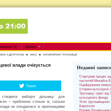
лошення ТВ
Вибори
ЯЗОК З ДЕПУТАТОМ
IMXO
АНТИРЕЙТИНГ ТРУСКАВЦЯ.
цевої влади очікується
Недавні запис
Стартував процес о
пастелей Михайла Б
Оцифрування немате
Tweet
історико-культурної
Трускавці: грант від
а створити виборчі дільниці для
культурного фонду
исяч – приблизно стільки ж, скільки
Успіх трускавецьких 
Барселоні
влада не погодилася із пропозиціями
Родина Душинських-П