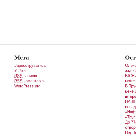
Мета
Ост
Зареєструватись
Олекс
Увійти
задов
RSS
записів
ВІСНИ
RSS
коментарів
може 
WordPress.org
В Тру
цене 
інтере
НАШІ 
посад
«Наф
«Трус
До 77
створ
Під П