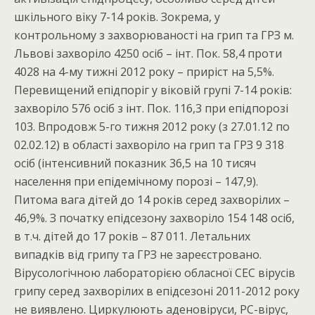
шкільного віку 7-14 років. Зокрема, у
контрольному з захворюваності на грип та ГРЗ м.
Львові захворіло 4250 осіб – інт. Пок. 58,4 проти
4028 на 4-му тижні 2012 року – приріст на 5,5%.
Перевищений епідпоріг у віковій групі 7-14 років:
захворіло 576 осіб з інт. Пок. 116,3 при епідпорозі
103. Впродовж 5-го тижня 2012 року (з 27.01.12 по
02.02.12) в області захворіло на грип та ГРЗ 9 318
осіб (інтенсивний показник 36,5 на 10 тисяч
населення при епідемічному порозі – 147,9).
Питома вага дітей до 14 років серед захворілих –
46,9%. З початку епідсезону захворіло 154 148 осіб,
в т.ч. дітей до 17 років – 87 011. Летальних
випадків від грипу та ГРЗ не зареєстровано.
Вірусологічною лабораторією обласної СЕС вірусів
грипу серед захворілих в епідсезоні 2011-2012 року
не виявлено. Циркулюють аденовіруси, РС-вірус,