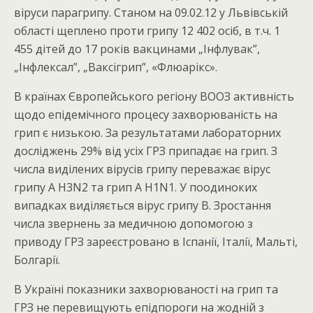
віруси парагрипу. Станом на 09.02.12 у Львівській
області щеплено проти грипу 12 402 осіб, в т.ч. 1
455 дітей до 17 років вакцинами „Інфлувак”,
„Інфлексал”, „Ваксігрип”, «Флюарікс».
В країнах Європейського регіону ВООЗ активність
щодо епідемічного процесу захворюваність на
грип є низькою. За результатами лабораторних
досліджень 29% від усіх ГРЗ припадає на грип. З
числа виділених вірусів грипу переважає вірус
грипу А Н3N2 та грип А Н1N1. У поодиноких
випадках виділяється вірус грипу В. Зростання
числа звернень за медичною допомогою з
приводу ГРЗ зареєстровано в Іспанії, Італії, Мальті,
Болгарії.
В Україні показники захворюваності на грип та
ГРЗ не перевищують епідпороги на жодній з