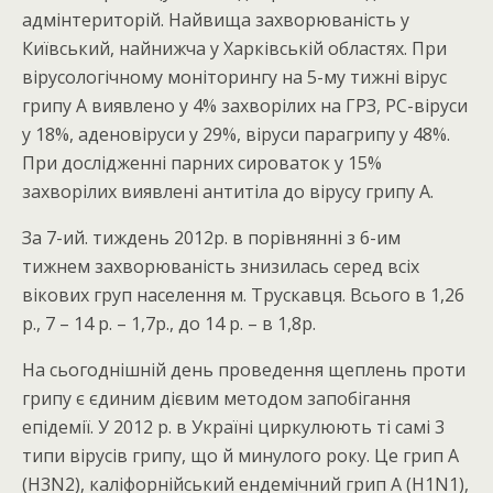
адмінтериторій. Найвища захворюваність у
Київський, найнижча у Харківській областях. При
вірусологічному моніторингу на 5-му тижні вірус
грипу А виявлено у 4% захворілих на ГРЗ, РС-віруси
у 18%, аденовіруси у 29%, віруси парагрипу у 48%.
При дослідженні парних сироваток у 15%
захворілих виявлені антитіла до вірусу грипу А.
За 7-ий. тиждень 2012р. в порівнянні з 6-им
тижнем захворюваність знизилась серед всіх
вікових груп населення м. Трускавця. Всього в 1,26
р., 7 – 14 р. – 1,7р., до 14 р. – в 1,8р.
На сьогоднішній день проведення щеплень проти
грипу є єдиним дієвим методом запобігання
епідемії. У 2012 р. в Україні циркулюють ті самі 3
типи вірусів грипу, що й минулого року. Це грип А
(H3N2), каліфорнійський ендемічний грип А (H1N1),