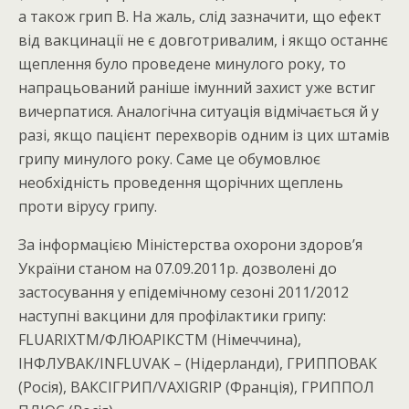
а також грип В. На жаль, слід зазначити, що ефект
від вакцинації не є довготривалим, і якщо останнє
щеплення було проведене минулого року, то
напрацьований раніше імунний захист уже встиг
вичерпатися. Аналогічна ситуація відмічається й у
разі, якщо пацієнт перехворів одним із цих штамів
грипу минулого року. Саме це обумовлює
необхідність проведення щорічних щеплень
проти вірусу грипу.
За інформацією Міністерства охорони здоров’я
України станом на 07.09.2011р. дозволені до
застосування у епідемічному сезоні 2011/2012
наступні вакцини для профілактики грипу:
FLUARIXTM/ФЛЮАРІКСТМ (Німеччина),
ІНФЛУВАК/INFLUVAK – (Нідерланди), ГРИППОВАК
(Росія), ВАКСІГРИП/VAXIGRIP (Франція), ГРИППОЛ