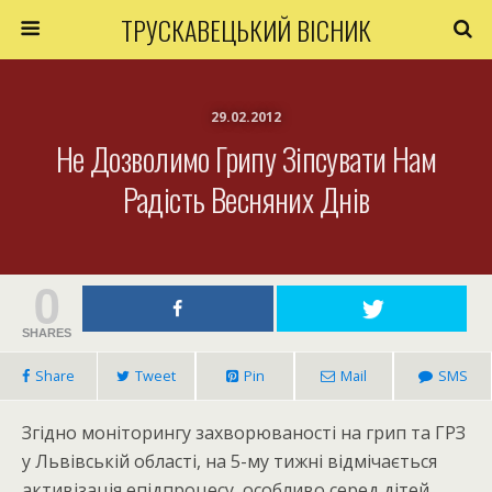
ТРУСКАВЕЦЬКИЙ ВІСНИК
29.02.2012
Не Дозволимо Грипу Зіпсувати Нам
Радість Весняних Днів
0
SHARES
Share
Tweet
Pin
Mail
SMS
Згідно моніторингу захворюваності на грип та ГРЗ
у Львівській області, на 5-му тижні відмічається
активізація епідпроцесу, особливо серед дітей