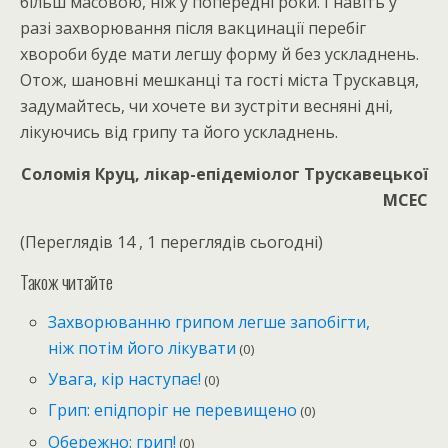
більш масовою, ніж у попередні роки. І навіть у
разі захворювання після вакцинації перебіг
хвороби буде мати легшу форму й без ускладнень.
Отож, шановні мешканці та гості міста Трускавця,
задумайтесь, чи хочете ви зустріти весняні дні,
лікуючись від грипу та його ускладнень.
Соломія Круц, лікар-епідеміолог Трускавецької
МСЕС
(Переглядів 14 , 1 переглядів сьогодні)
Також читайте
Захворюванню грипом легше запобігти,
ніж потім його лікувати
(0)
Увага, кір наступає!
(0)
Грип: епідпоріг не перевищено
(0)
Обережно: грип!
(0)