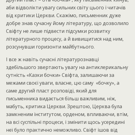
аби відволікти увагу сильних світу цього і читачів
від критики Церкви. Скажімо, письменник дуже
добре знав сучасну йому літературу, що дозволило
Свіфту не лише підвести підсумки розвитку
літературного процесу, а й вивищитися над ним,
розсунувши горизонти майбутнього.
І все ж навіть сучасні літературознавці
здебільшого звертають увагу на антиклерикальну
сутність «Казки бочки» Свіфта, залишаючи за
межами своєї уваги, власне, цю саму «бочку», а
саме другий пласт розповіді, який для
письменника видається більш важливим, ніж,
мабуть, критика Церкви. Зрештою, Церква була
замкненим інститутом, орденом, впливаючи, втім,
на всі суспільні процеси, і змінити щось усередині
неї було практично неможливо. Свіфт ішов від