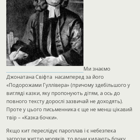
Ми знаємо
Джонатана Свіфта насамперед за його
«Подорожами Гуллівера» (причому здебільшого у
вигляді казки, яку пропонують дітям, а ось до
повного тексту дорослі зазвичай не доходять).
Проте у цього письменника є ще не менш цікавий
твір – «Казка бочки».
Якщо кит переслідує пароплав і є небезпека
загрози життю моряків, то вони кидають бочку,