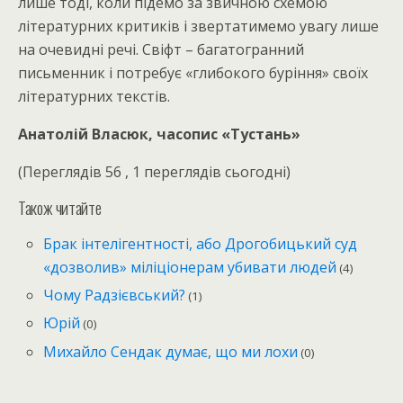
лише тоді, коли підемо за звичною схемою
літературних критиків і звертатимемо увагу лише
на очевидні речі. Свіфт – багатогранний
письменник і потребує «глибокого буріння» своїх
літературних текстів.
Анатолій Власюк, часопис «Тустань»
(Переглядів 56 , 1 переглядів сьогодні)
Також читайте
Брак інтелігентності, або Дрогобицький суд
«дозволив» міліціонерам убивати людей
(4)
Чому Радзієвський?
(1)
Юрій
(0)
Михайло Сендак думає, що ми лохи
(0)