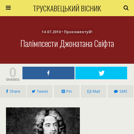
ТРУСКАВЕЦЬКИЙ ВІСНИК
14.07.2010 • Прокоментуй!
Палімпсести Джонатана Свіфта
0
SHARES
Share
Tweet
Pin
Mail
SMS