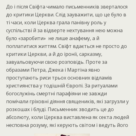
До і після Свіфта чимало письменників зверталося
до критики Церкви. Слід зауважити, що це було в
ті часи, коли Церква грала панівну роль у
суспільстві й за відверте нехтування нею можна
було «заробити» не лише анафему, а й
поплатитися життям. Свіфт вдається не просто до
критики Церкви, а й до іронії, сарказму,
завуальовуючи свою розповідь. Проте за
образами Петра, Джека і Мартіна явно
проступають риси трьох основних відламів
християнства у тодішній Європі. За ритуалами
богослужінь смертні парафіяни не завжди
помічали гріховні діяння священиків, які загрузли у
розкошах і блуді. Письменник зводить це до
абсолюту, коли Церква виставлена як секта людей
несповна розуму, які керують світом і ведуть його