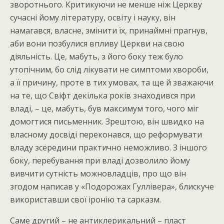
зворотнього. Критикуючи не менше ніж Церкву
сучасні йому літературу, освіту і науку, він
намагався, власне, змінити їх, принаймні прагнув,
аби вони позбулися впливу Церкви на свою
діяльність. Це, мабуть, з його боку теж було
утопічним, бо слід лікувати не симптоми хвороби,
а її причину, проте в тих умовах, та ще й зважаючи
на те, що Свіфт декілька років знаходився при
владі, – це, мабуть, був максимум того, чого міг
домогтися письменник. Зрештою, він швидко на
власному досвіді переконався, що реформувати
владу зсередини практично неможливо. З іншого
боку, перебування при владі дозволило йому
вивчити сутність можновладців, про що він
згодом написав у «Подорожах Гуллівера», блискуче
використавши свої іронію та сарказм.
Саме другий – не антиклерикальний – пласт