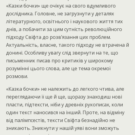
«Казки бочки» ще очікує на свого вдумливого
дослідника. Головне, не загрузнути у деталях
літературного, освітнього і наукового життя тих
днів, а побачити за цим сутність революційного
підходу Свіфта до розв’язання цих проблем.
Актуальність, власне, такого підходу не втрачена й
донині. Особливу увагу слід звернути на те, що
письменник писав про критиків у широкому
розумінні цього слова, але це тема окремої
розмови.
«Казка бочки» не належить до легкого чтива, але
переглядаючи її ще й ще, щоразу знаходиш нові
пласти, підтексти, ніби у древніх рукописах, коли
один текст наносився на інший. Проте, на відміну
від палімпсестів, тексти Свіфта безнадійно не
зникають. Зникнути у нашій уяві вони зможуть