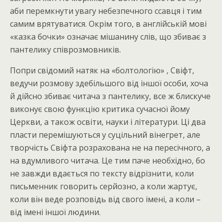
аби перемкнути увагу небезпечного ссавця і тим
самим врятуватися. Окрім того, в англійській мові
«казка бочки» означає мішанину слів, що збиває з
пантелику співрозмовників.
Попри свідомий натяк на «болтологію» , Свіфт,
ведучи розмову здебільшого від іншої особи, хоча
й дійсно збиває читача з пантелику, все ж блискуче
виконує свою функцію критика сучасної йому
Церкви, а також освіти, науки і літератури. Ці два
пласти перемішуються у суцільний вінегрет, але
творчість Свіфта розрахована не на пересічного, а
на вдумливого читача. Це тим паче необхідно, бо
не завжди вдається по тексту відрізнити, коли
письменник говорить серйозно, а коли жартує,
коли він веде розповідь від свого імені, а коли –
від імені іншої людини.