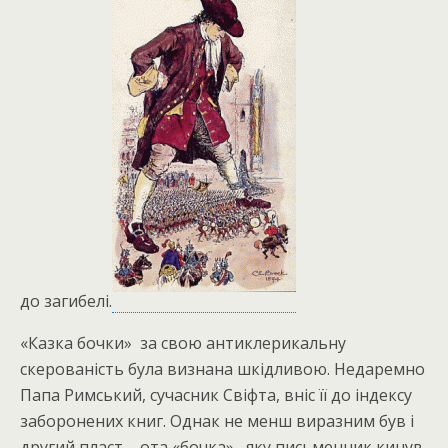
до загибелі.
«Казка бочки» за свою антиклерикальну
скерованість була визнана шкідливою. Недаремно
Папа Римський, сучасник Свіфта, вніс її до індексу
заборонених книг. Однак не менш виразним був і
другий пласт – ота «бочка» , яку письменник кинув,