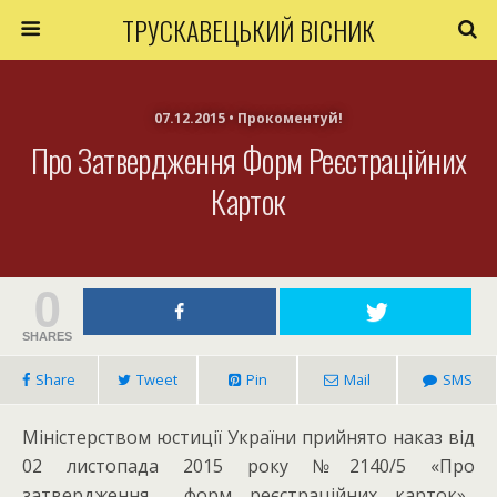
ТРУСКАВЕЦЬКИЙ ВІСНИК
07.12.2015 • Прокоментуй!
Про Затвердження Форм Реєстраційних
Карток
0
SHARES
Share
Tweet
Pin
Mail
SMS
Міністерством юстиції України прийнято наказ від
02 листопада 2015 року №2140/5 «Про
затвердження форм реєстраційних карток»,