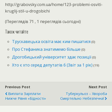
http://grabovsky.com.ua/home/123-problemi-osviti-
kruglij-stil-u-drogobichi
(Переглядів 71 , 1 переглядів сьогодні)
Також читайте
Трускавецька освіта має ким пишатися
(0)
Про Стефаника знатимемо більше
(0)
Дрогобицький університет здає позиції
(0)
Хто є хто серед депутатів 6 (Звіт за 1 рік)
(19)
Previous Post
Next Post
Виплата Зарплати
Туберкульоз – Хвороба
Нижче Рівня «бідності»
Смертельно Небезпечна!