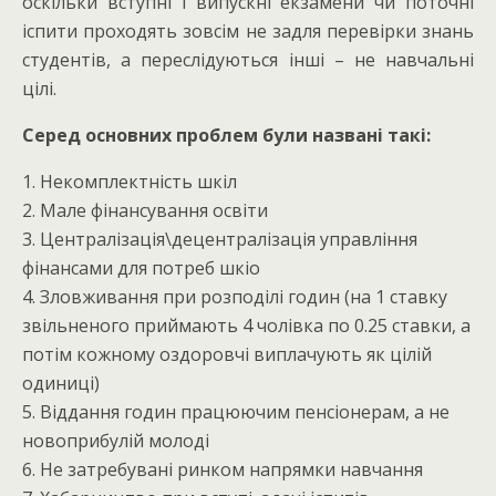
оскільки вступні і випускні екзамени чи поточні
іспити проходять зовсім не задля перевірки знань
студентів, а переслідуються інші – не навчальні
цілі.
Серед основних проблем були названі такі:
1. Некомплектність шкіл
2. Мале фінансування освіти
3. Централізація\децентралізація управління
фінансами для потреб шкіо
4. Зловживання при розподілі годин (на 1 ставку
звільненого приймають 4 чолівка по 0.25 ставки, а
потім кожному оздоровчі виплачують як цілій
одиниці)
5. Віддання годин працюючим пенсіонерам, а не
новоприбулій молоді
6. Не затребувані ринком напрямки навчання