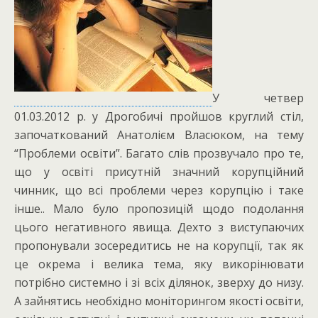
У четвер
01.03.2012 р. у Дрогобичі пройшов круглий стіл,
започаткований Анатолієм Власюком, на тему
“Проблеми освіти”. Багато слів прозвучало про те,
що у освіті присутній значний корупційний
чинник, що всі проблеми через корупцію і таке
інше.. Мало було пропозицій щодо подолання
цього негативного явища. Дехто з виступаючих
пропонували зосередитись не на корупції, так як
це окрема і велика тема, яку викорінювати
потрібно системно і зі всіх ділянок, зверху до низу.
А зайнятись необхідно моніторингом якості освіти,