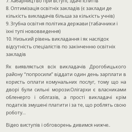
7. Хабарництво при вступі, здачі іспитів
8. Оптимізація освітніх закладів (є заклади де
кількість викладачів більша за кількість учнів)
9. Згубна освітня політика держави (табачники і
їхні тупі нововведення)
10. Низький рівень викладання і як наслідок
відсутність спеціалістів по закінченню освітніх
закладів
Як виявляється всіх викладачів Дрогобицького
району “попросили” віддати один день зарплати в
користь оплати комунальних послуг, тому що на
дворі були сильні морози.Олігархи є власниками
обленерго і облгазів, а прості викладачі крім
податків змушені платити і за те, що роблять свою
роботу…
Відео виступів і обговорень дивимся нижче..