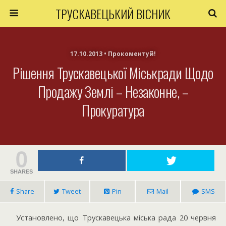
ТРУСКАВЕЦЬКИЙ ВІСНИК
17.10.2013 • Прокоментуй!
Рішення Трускавецької Міськради Щодо
Продажу Землі – Незаконне, –
Прокуратура
0
SHARES
Share
Tweet
Pin
Mail
SMS
Установлено, що Трускавецька міська рада 20 червня