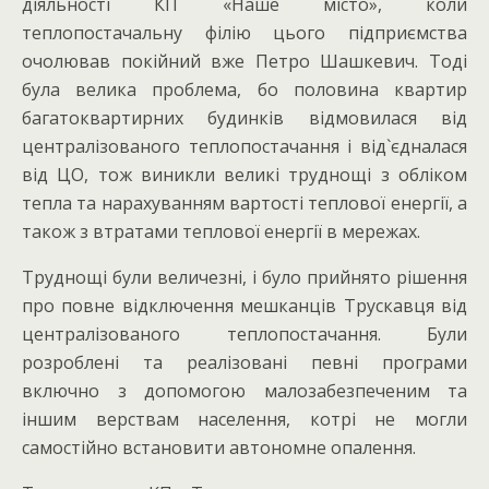
діяльності КП «Наше місто», коли
теплопостачальну філію цього підприємства
очолював покійний вже Петро Шашкевич. Тоді
була велика проблема, бо половина квартир
багатоквартирних будинків відмовилася від
централізованого теплопостачання і від`єдналася
від ЦО, тож виникли великі труднощі з обліком
тепла та нарахуванням вартості теплової енергії, а
також з втратами теплової енергії в мережах.
Труднощі були величезні, і було прийнято рішення
про повне відключення мешканців Трускавця від
централізованого теплопостачання. Були
розроблені та реалізовані певні програми
включно з допомогою малозабезпеченим та
іншим верствам населення, котрі не могли
самостійно встановити автономне опалення.