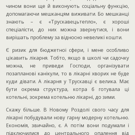
чином вони ще й виконують соціальну функцію,
допомагаючи мешканцям виживати. Бо мешканці
знають – є «Трускавецьтепло», є хороші
спеціалісти, до них можна звернутися, і вони
вирішать проблему за відносно невеликі кошти.
Є ризик для бюджетної сфери, і мене особливо
цікавить лікарня. Тобто, якщо в школі чи садочку
можна, не приведи Господи, організувати
позапланові канікули, то в лікарні хворих не буде
куди дівати. А лікарня у Трускавці є велика. Має
бути окрема структура, котра б готувала ці
котельні, зокрема котельню лікарні, до зими.
Скажу більше. В Новому Роздолі свого часу для
лікарні побудували нову гарну модерну котельню.
Економія, звичайно, є. А потім вони подумали і
підключилися до центрального опалення від