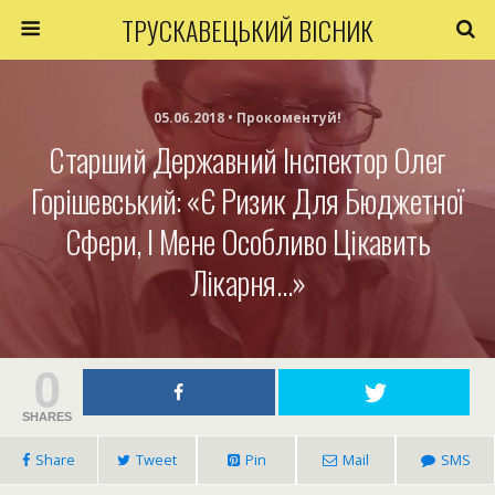
ТРУСКАВЕЦЬКИЙ ВІСНИК
05.06.2018 • Прокоментуй!
Старший Державний Інспектор Олег
Горішевський: «Є Ризик Для Бюджетної
Сфери, І Мене Особливо Цікавить
Лікарня…»
0
SHARES
Share
Tweet
Pin
Mail
SMS