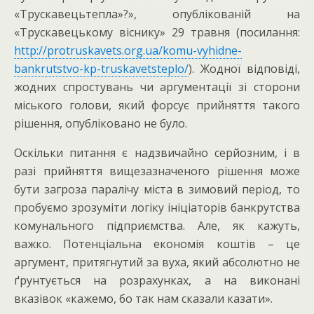
«Трускавецьтепла»?», опублікованій на
«Трускавецькому віснику» 29 травня (посилання:
http://protruskavets.org.ua/komu-vyhidne-
bankrutstvo-kp-truskavetsteplo/
). Жодної відповіді,
жодних спростувань чи аргументації зі сторони
міського голови, який форсує прийняття такого
рішення, опубліковано не було.
Оскільки питання є надзвичайно серйозним, і в
разі прийняття вищезазначеного рішення може
бути загроза паралічу міста в зимовий період, то
пробуємо зрозуміти логіку ініціаторів банкрутства
комунального підприємства. Але, як кажуть,
важко. Потенціальна економія коштів – це
аргумент, притягнутий за вуха, який абсолютно не
ґрунтується на розрахунках, а на виконані
вказівок «кажемо, бо так нам сказали казати».