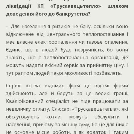
ліквідації КП «Трускавецьтепло» шляхом
доведення його до банкрутства?
– Для населення я ризиків не бачу, оскільки воно
відключене від центрального теплопостачання і
має власне електроопалення чи газове опалення.
Єдине, що в людей буде незручність, бо вони
знають, що є теплопостачальна організація, де
можуть надати якісний сервіс за прийнятну ціну. І
тут раптом людей такої можливості позбавлять.
Сервіс котла відомих фірм ці відомі фірми
здійснюють, але й беруть за це великі гроші.
Кваліфікований спеціаліст не піде працювати за
невеличку оплату. Слюсарі «Трускавецьтепла», які
обслуговують котли, можуть обслужити і
населення, причому за меншу суму, бо це для них є
не основне місце роботи, а як додаток І таким