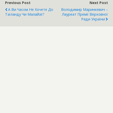
Previous Post
Next Post
А Ви Часом Не Хочете До
Володимир Маринкевич –
Таїланду Чи Малайзії?
Лауреат Премії Верховної
Ради України