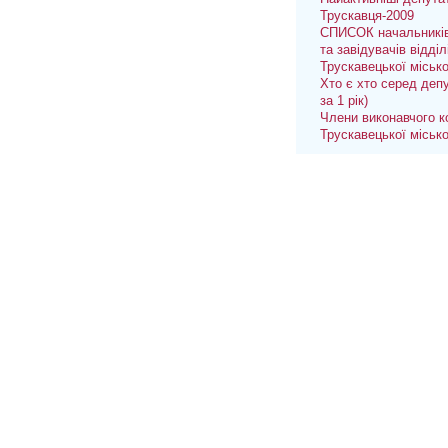
Трускавця-2009
СПИСОК начальників
та завідувачів відділ
Трускавецької міськ
Хто є хто серед депу
за 1 рік)
Члени виконавчого к
Трускавецької міськ