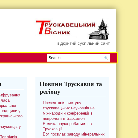
відкритий суспільний сайт
и
Новини Трускавця та
регіону
цифрування
іласа
Презентація виступу
ріальної
трускавецьких науковців на
 спадщини у
міжнародній конференції з
 Українського
неврології в Барселоні
Велика наука робиться і в
науковців у
Трускавці!
Бог посилає заводу мінеральних
авлічків.