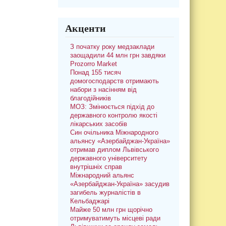
Акценти
З початку року медзаклади
заощадили 44 млн грн завдяки
Prozorro Market
Понад 155 тисяч
домогосподарств отримають
набори з насінням від
благодійників
МОЗ: Змінюється підхід до
державного контролю якості
лікарських засобів
Син очільника Міжнародного
альянсу «Азербайджан-Україна»
отримав диплом Львівського
державного університету
внутрішніх справ
Міжнародний альянс
«Азербайджан-Україна» засудив
загибель журналістів в
Кельбаджарі
Майже 50 млн грн щорічно
отримуватимуть місцеві ради