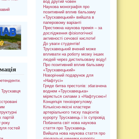
вод другий човен
Наукова монографія про
равий
позитивний вплив бальзаму
«Трускавецький» вийшла в
паперовому варіанті
Престижна наукова премія – за
дослідження фізіологічної
активності сечової кислоти!
До уваги студентів!
Трускавецький вчений може
впливати на роботу мозку інших
людей через дистильовану воду!
Про позитивний вплив бальзаму
мація
«Трускавецький»
Новорічний подарунок для
ретенденти.
«Нафтусі»
Гряде битва престолів: збагачена
 Трускавця
воднем «Трускавецька»
міряється силами з «Нафтусею»!
єстровані
Концепція тензіорегулому.
ким
Кількісно-якісні кластери
труктурні
артеріального тиску пацієнтів
х партій
курорту Трускавець і їх супровід
0 року
Побачила світ нова наукова
для гостей
стаття про Трускавець
Вийшла нова наукова стаття про
ти
лікувальні чинники курорту