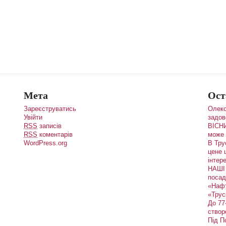
Мета
Ост
Зареєструватись
Олекс
Увійти
задов
RSS
записів
ВІСНИ
RSS
коментарів
може 
WordPress.org
В Тру
цене 
інтере
НАШІ 
посад
«Наф
«Трус
До 77
створ
Під П