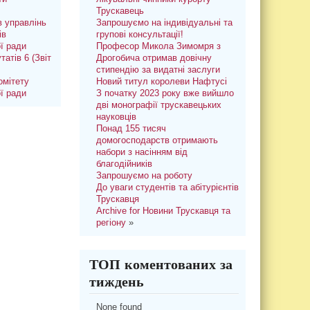
Трускавець
 управлінь
Запрошуємо на індивідуальні та
ів
групові консультації!
ої ради
Професор Микола Зимомря з
татів 6 (Звіт
Дрогобича отримав довічну
стипендію за видатні заслуги
омітету
Новий титул королеви Нафтусі
ої ради
З початку 2023 року вже вийшло
дві монографії трускавецьких
науковців
Понад 155 тисяч
домогосподарств отримають
набори з насінням від
благодійників
Запрошуємо на роботу
До уваги студентів та абітурієнтів
Трускавця
Archive for Новини Трускавця та
регіону
»
ТОП коментованих за
тиждень
None found