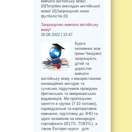
вивчати англійську мову!
(0)Потрібен викладач англійської
мови! (0)Запрошуємо юних
футболістів (0)
Запрошуємо вивчати англійську
мову!
26.08.2022 | 15:47
Курси
іноземних мов
Ірини Ченцової
запрошують
дітей та
дорослих
вивчати
англійську мову з використанням
інноваційних методик та
сучасних підручників провідних
британських та американських
видавництв. Ми пропонуємо
заняття в групах (7-10 чоловік),
індивідуальне та корпоративне
навчання, підготовку до ЗНО та
здачі екзаменів на міжнародні
сертифікати (IELTS, TOEFIL), а
також Експрес-курси для