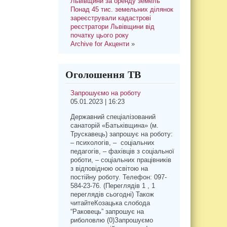
Львівщини за оренду земель
Понад 45 тис. земельних ділянок
зареєстрували кадастрові
реєстратори Львівщини від
початку цього року
Archive for Акценти
»
Оголошення ТВ
Запрошуємо на роботу
05.01.2023 | 16:23
Державний спеціалізований
санаторій «Батьківщина» (м.
Трускавець) запрошує на роботу:
– психологів, – соціальних
педагогів, – фахівців з соціальної
роботи, – соціальних працівників
з відповідною освітою на
постійну роботу. Телефон: 097-
584-23-76. (Переглядів 1 , 1
переглядів сьогодні) Також
читайтеКозацька слобода
“Раковець” запрошує на
риболовлю (0)Запрошуємо