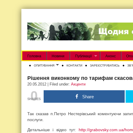
Головна
Новини
Публікації
Анонс
Ого
ОПИТУВАННЯ
КОНТАКТИ
ЗАРЕЄСТРУВАТИСЬ
ЗВʼ
Рішення виконкому по тарифам скасов
20.05.2012 | Filed under:
Акценти
0
Share
SHARES
Так сказав п.Петро Нестерівський коментуючи запи
послуги.
Детальніше і відео тут:
http://grabovsky.com.ua/ho