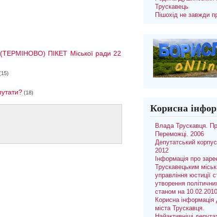
Трускавець
Пішохід не завжди п
! (ТЕРМІНОВО) ПІКЕТ Міської ради 22
(15)
путати?
(18)
Корисна інфор
Влада Трускавця. П
Переможці. 2006
Депутатський корпус
2012
Інформація про заре
Трускавецьким місь
управління юстиції с
утворення політични
станом на 10.02.201
Корисна інформація 
міста Трускавця.
Найактивніші депута