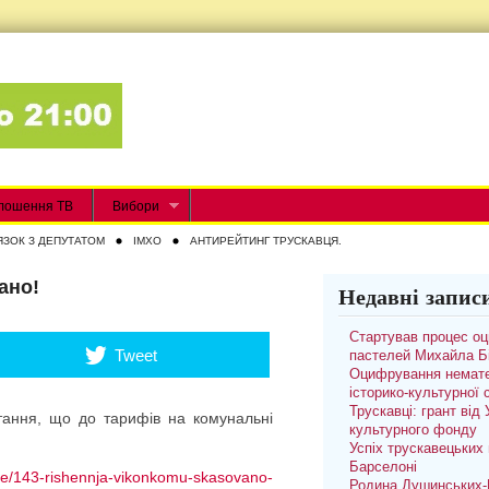
лошення ТВ
Вибори
ЯЗОК З ДЕПУТАТОМ
IMXO
АНТИРЕЙТИНГ ТРУСКАВЦЯ.
ано!
Недавні запис
Стартував процес о
Tweet
пастелей Михайла Б
Оцифрування немате
історико-культурної
Трускавці: грант від
тання, що до тарифів на комунальні
культурного фонду
Успіх трускавецьких 
Барселоні
me/143-rishennja-vikonkomu-skasovano-
Родина Душинських-П