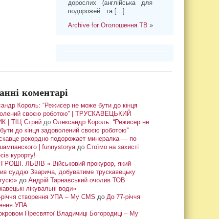
дорослих (англійська для
подорожей та […]
Archive for Оголошення ТВ
»
анні коментарі
андр Король: “Режисер не може бути до кінця
олений своєю роботою” | ТРУСКАВЕЦЬКИЙ
К | ТІЦ Стрий
до
Олександр Король: “Режисер не
бути до кінця задоволений своєю роботою”
скавце рекордно подорожает минералка — по
шампанского | funnystorya
до
Стоїмо на захисті
сів курорту!
ГРОШІ. ЛЬВІВ » Військовий прокурор, який
ив суддю Зварича, добуватиме трускавецьку
тусю»
до
Андрій Тарнавський очолив ТОВ
кавецькі лікувальні води»
-річчя створення УПА – My CMS
до
До 77-річчя
ення УПА
окровом Пресвятої Владичиці Богородиці – My