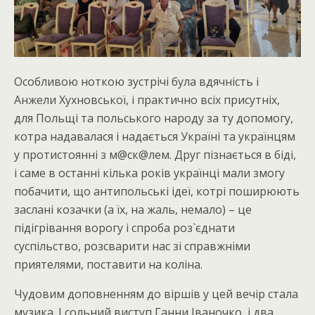
Особливою ноткою зустрічі була вдячність і
Анжели Хухновської, і практично всіх присутніх,
для Польщі та польського народу за ту допомогу,
котра надавалася і надається Україні та українцям
у протистоянні з м@ск@лем. Друг пізнається в біді,
і саме в останні кілька років українці мали змогу
побачити, що антипольські ідеї, котрі поширюють
заслані козачки (а їх, на жаль, немало) – це
підігрівання ворогу і спроба роз`єднати
суспільство, розсварити нас зі справжніми
приятелями, поставити на коліна.
Чудовим доповненням до віршів у цей вечір стала
музика. І сольний виступ Ганни Іваночко, і два