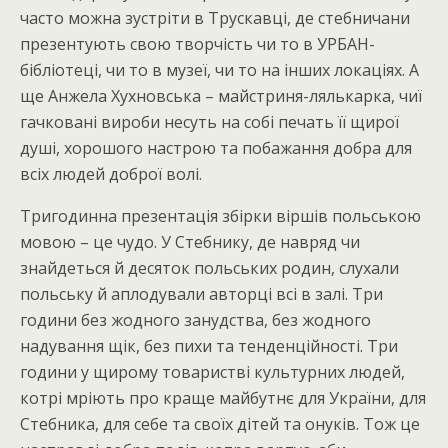
часто можна зустріти в Трускавці, де стебничани
презентують свою творчість чи то в УРБАН-
бібліотеці, чи то в музеї, чи то на інших локаціях. А
ще Анжела Хухновська – майстриня-лялькарка, чиї
гачковані вироби несуть на собі печать її щирої
душі, хорошого настрою та побажання добра для
всіх людей доброї волі.
Тригодинна презентація збірки віршів польською
мовою – це чудо. У Стебнику, де навряд чи
знайдеться й десяток польських родин, слухали
польську й аплодували авторці всі в залі. Три
години без жодного занудства, без жодного
надування щік, без пихи та тенденційності. Три
години у щирому товаристві культурних людей,
котрі мріють про краще майбутнє для України, для
Стебника, для себе та своїх дітей та онуків. Тож це