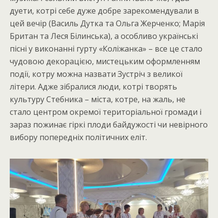
дуети, котрі себе дуже добре зарекомендували в
цей вечір (Василь Дутка та Ольга Жерченко; Марія
Британ та Леся Білинська), а особливо українські
пісні у виконанні гурту «Коліжанка» – все це стало
чудовою декорацією, мистецьким оформленням
події, котру можна назвати Зустріч з великої
літери. Адже зібралися люди, котрі творять
культуру Стебника – міста, котре, на жаль, не
стало центром окремої територіальної громади і
зараз пожинає гіркі плоди байдужості чи невірного
вибору попередніх політичних еліт.