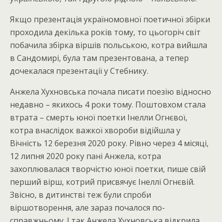
Якщо презентація україномовної поетичної збірки
проходила декілька років тому, то цьогоріч світ
побачила збірка віршів польською, котра вийшла
в Сандомирі, була там презентована, а тепер
дочекалася презентації у Стебнику.
Анжела Хухновська почала писати поезію відносно
недавно – якихось 4 роки тому. Поштовхом стала
втрата – смерть юної поетки Інелли Огнєвої,
котра внаслідок важкої хвороби відійшла у
Вічність 12 березня 2020 року. Рівно через 4 місяці,
12 липня 2020 року пані Анжела, котра
захоплювалася творчістю юної поетки, пише свій
перший вірш, котрий присвячує Інеллі Огнєвій.
Звісно, в дитинстві теж були спроби
віршотворення, але зараз почалося по-
справжньому. І так Анжела Хухновська відкрила