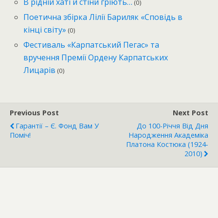
В рідній хаті й стіни гріють…
(0)
Поетична збірка Лілії Бариляк «Сповідь в
кінці світу»
(0)
Фестиваль «Карпатський Пегас» та
вручення Премії Ордену Карпатських
Лицарів
(0)
Previous Post
Next Post
Гарантії – Є. Фонд Вам У
До 100-Річчя Від Дня
Поміч!
Народження Академіка
Платона Костюка (1924-
2010)