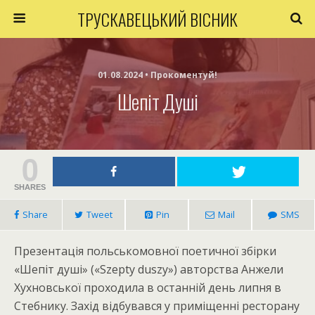
ТРУСКАВЕЦЬКИЙ ВІСНИК
01.08.2024 • Прокоментуй!
Шепіт Душі
0
SHARES
Share
Tweet
Pin
Mail
SMS
Презентація польськомовної поетичної збірки
«Шепіт душі» («Szepty duszy») авторства Анжели
Хухновської проходила в останній день липня в
Стебнику. Захід відбувався у приміщенні ресторану