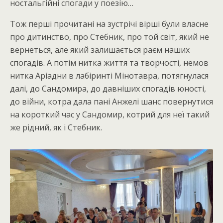
ностальгійні спогади у поезію…
Тож перші прочитані на зустрічі вірші були власне
про дитинство, про Стебник, про той світ, який не
вернеться, але який залишається раєм наших
спогадів. А потім нитка життя та творчості, немов
нитка Аріадни в лабіринті Мінотавра, потягнулася
далі, до Сандомира, до давніших спогадів юності,
до війни, котра дала пані Анжелі шанс повернутися
на короткий час у Сандомир, котрий для неї такий
же рідний, як і Стебник.