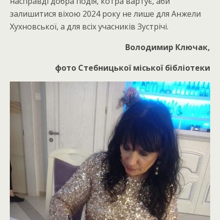
насправді добра подія, котра вартує, аби
залишитися віхою 2024 року не лише для Анжели
Хухновської, а для всіх учасників Зустрічі.
Володимир Ключак,
фото Стебницької міської бібліотеки