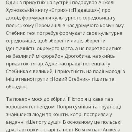
Один з присутніх на зустрічі подарував Анжелі
Хухновській книгу «Стрих» («Піддашшя») про
досвід формування культурного середовища у
польському Перемишлі в час дрімучого комунізму.
Стебник теж потребує формувати своє культурне
середовище, щоб зберегти лице, зберегти
ідентичність окремого міста, а не перетворитися
на безликий мікрорайон Дрогобича, на якийсь
придаток-тягар. Адже насправді потенціал у
Стебника є великий, і присутність на події молоді з
ініціативної групи «Новий Стебник» тішить та
обнадіює.
Та повернімося до збірки. Її історія цікава та з
хорошим гепі-ендом. Попри сумніви та труднощі
знайшлися люди та кошти, котрі посприяли у
виданні «Шепоту душі». В основному це польські
друзі авторки – старі та нові. Всім їм пані Анжела