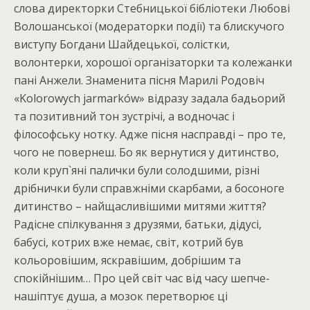
слова директорки Стебницької бібліотеки Любові
Волошанської (модераторки події) та блискучого
виступу Богдани Шайдецької, солістки,
волонтерки, хорошої організаторки та колежанки
пані Анжели. Знаменита пісня Марилі Родовіч
«Kolorowych jarmarków» відразу задала бадьорий
та позитивний тон зустрічі, а водночас і
філософську нотку. Адже пісня насправді – про те,
чого не повернеш. Бо як вернутися у дитинство,
коли круп`яні палички були солодшими, різні
дрібнички були справжніми скарбами, а босоноге
дитинство – найщасливішими митями життя?
Радісне спілкування з друзями, батьки, дідусі,
бабусі, котрих вже немає, світ, котрий був
кольоровішим, яскравішим, добрішим та
спокійнішим… Про цей світ час від часу шепче-
нашіптує душа, а мозок перетворює ці