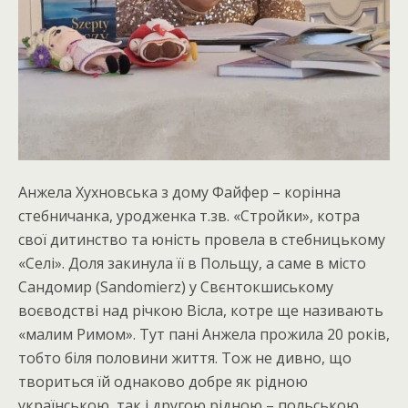
Анжела Хухновська з дому Файфер – корінна
стебничанка, уродженка т.зв. «Стройки», котра
свої дитинство та юність провела в стебницькому
«Селі». Доля закинула її в Польщу, а саме в місто
Сандомир (Sandomierz) у Свєнтокшиському
воєводстві над річкою Вісла, котре ще називають
«малим Римом». Тут пані Анжела прожила 20 років,
тобто біля половини життя. Тож не дивно, що
твориться їй однаково добре як рідною
українською, так і другою рідною – польською.