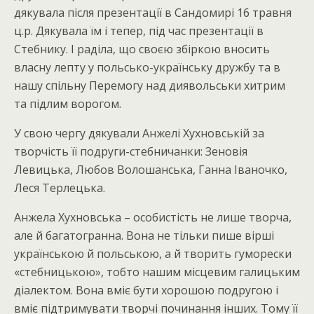
дякувала після презентації в Сандомирі 16 травня
ц.р. Дякувала їм і тепер, під час презентації в
Стебнику. І раділа, що своєю збіркою вносить
власну лепту у польсько-українську дружбу та в
нашу спільну Перемогу над диявольськи хитрим
та підлим ворогом.
У свою чергу дякували Анжелі Хухновській за
творчість її подруги-стебничанки: Зеновія
Левицька, Любов Волошанська, Ганна Іваночко,
Леся Терлецька.
Анжела Хухновська – особистість не лише творча,
але й багатогранна. Вона не тільки пише вірші
українською й польською, а й творить гуморески
«стебницькою», тобто нашим місцевим галицьким
діалектом. Вона вміє бути хорошою подругою і
вміє підтримувати творчі починання інших. Тому її