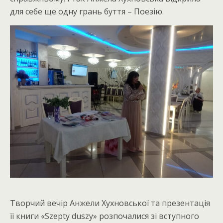
для себе ще одну грань буття – Поезію.
Творчий вечір Анжели Хухновської та презентація
її книги «Szepty duszy» розпочалися зі вступного