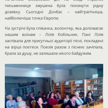
письменниця змушена була покинути рідну
домівку. Сьогодні Донбас – найтрагічніша,
найболючіша точка Європи.
На зустрічі була співачка, волонтер, яка допомагає
нашим воїнам – Лілія Кобільник. Пані Лілія
заспівала для присутньої аудиторії пісні, покладені
на вірші поетеси. Поезія разом з піснею зачіпала,
брала за душу, не залишала нікого байдужим.