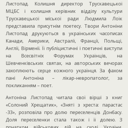
Листопад. Колишня директор Трускавецької
МЦБС і колишня керівник відділу культури
Трускавецької міської ради Людмила Лоїк
представила присутнім поетесу. Твори Антоніни
Листопад друкуються в українських часописах
Канади, Америки, Австралії, Франції, Польщі,
Англії, Вірменії. Її публіцистичні і поетичні виступи
на Всесвітніх Форумах Українців, на
Шевченківських святах, на авторських вечорах
захоплюють серце кожного українця. За фахом
пані Антоніна – лікар-невропатолог, за
покликанням – поет.
Антоніна Листопад читала свої вірші з книг
«Солоний Хрещатик», «Зняті з хреста: парастас
-33», розповіла про долю переселенців Донбасу.
Доля переселенки стала також і її долею. З
початком військових дій на сході України,