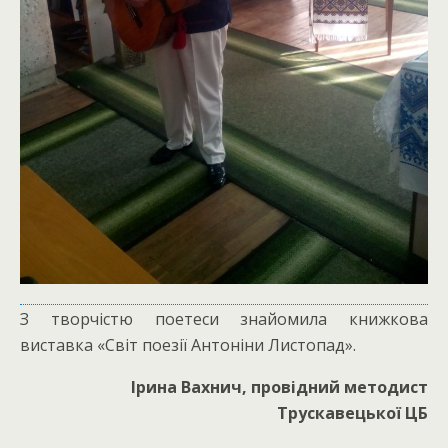
З творчістю поетеси знайомила книжкова
виставка «Світ поезії Антоніни Листопад».
Ірина Вахнич, провідний методист
Трускавецької ЦБ