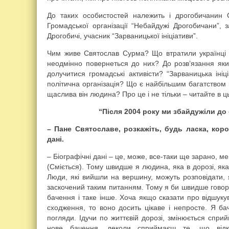
До таких особистостей належить і дрогобичанин 
Громадської організації “Небайдужі Дрогобичани”, 
Дрогобичі, учасник “Зарваницької ініціативи”.
Чим живе Святослав Сурма? Що втратили українці 
неодмінно повернеться до них? До розв’язання яки
долучитися громадські активісти? “Зарваницька ініц
політична організація? Що є найбільшим багатством
щаслива він людина? Про це і не тільки – читайте в ц
“Після 2004 року ми збайдужіли до
– Пане Святославе, розкажіть, будь ласка, коро
дані.
– Біографічні дані – це, може, все-таки ще зарано, м
(Сміється). Тому швидше я людина, яка в дорозі, яка
Люди, які вийшли на вершину, можуть розповідати, 
заскочений таким питанням. Тому я би швидше говори
бачення і таке інше. Хоча якщо сказати про відшук
сходження, то воно досить цікаве і непросте. Я ба
погляди. Ідучи по життєвій дорозі, змінюється сприй
нове бачення, деколи сприймаєш те, що відк