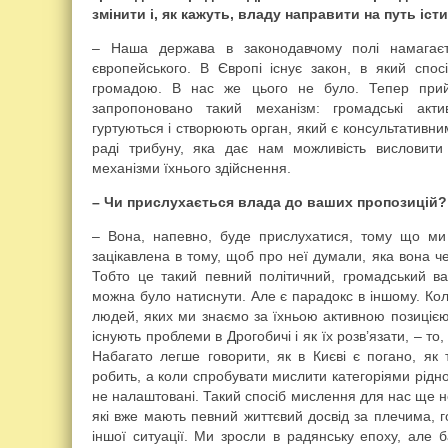
змінити і, як кажуть, владу направити на путь іст
– Наша держава в законодавчому полі намагаєт
європейського. В Європі існує закон, в який спос
громадою. В нас же цього не було. Тепер прий
запропоновано такий механізм: громадські акти
гуртуються і створюють орган, який є консультативни
раді трибуну, яка дає нам можливість висловити
механізми їхнього здійснення.
– Чи прислухається влада до ваших пропозицій?
– Вона, напевно, буде прислухатися, тому що ми
зацікавлена в тому, щоб про неї думали, яка вона че
Тобто це такий певний політичний, громадський в
можна було натиснути. Але є парадокс в іншому. Ко
людей, яких ми знаємо за їхньою активною позицією,
існують проблеми в Дрогобичі і як їх розв’язати, – т
Набагато легше говорити, як в Києві є погано, як
робить, а коли спробувати мислити категоріями рідно
не налаштовані. Такий спосіб мислення для нас ще н
які вже мають певний життєвий досвід за плечима, гот
іншої ситуації. Ми зросли в радянську епоху, але 