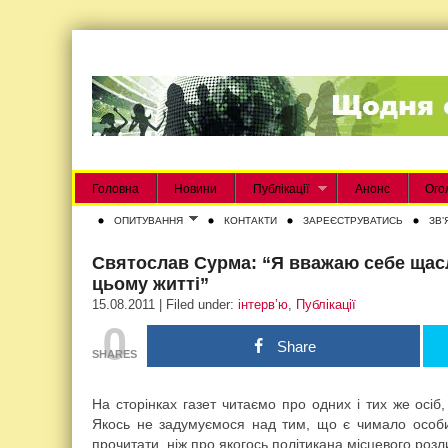
Головна
Новини
Публікації
Анонс
Ого
ОПИТУВАННЯ
КОНТАКТИ
ЗАРЕЄСТРУВАТИСЬ
ЗВʼ
Святослав Сурма: “Я вважаю себе щас
цьому житті”
15.08.2011 | Filed under:
інтерв’ю
,
Публікації
0
Share
SHARES
На сторінках газет читаємо про одних і тих же осіб,
Якось не задумуємося над тим, що є чимало особис
прочитати, ніж про якогось політикана місцевого розл