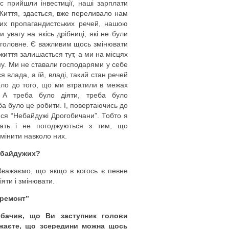
с прийшли інвестиції, наші зарплати
Життя, здається, вже переливало нам
вих пропагандистських речей, нашою
увагу на якісь дрібниці, які не були
и головне. Є важливим щось змінювати
життя залишається тут, а ми на місцях
му. Ми не ставали господарями у себе
я влада, а їй, владі, такий стан речей
ело до того, що ми втратили в межах
. А треба було діяти, треба було
ба було це робити. І, повертаючись до
ися “Небайдужі Дрогобичани”. Тобто я
ачать і не погоджуються з тим, що
змінити навколо них.
небайдужих?
Вважаємо, що якщо в когось є певне
яти і змінювати.
ремонт”
обачив, що Ви заступник голови
ажаєте, що зсередини можна щось