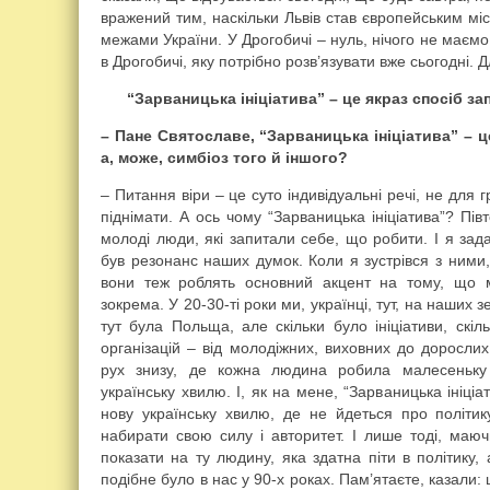
вражений тим, наскільки Львів став європейським мі
межами України. У Дрогобичі – нуль, нічого не маємо.
в Дрогобичі, яку потрібно розв’язувати вже сьогодні. 
“Зарваницька ініціатива” – це якраз спосіб з
– Пане Святославе, “Зарваницька ініціатива” – це
а, може, симбіоз того й іншого?
– Питання віри – це суто індивідуальні речі, не для 
піднімати. А ось чому “Зарваницька ініціатива”? Пів
молоді люди, які запитали себе, що робити. І я зада
був резонанс наших думок. Коли я зустрівся з ними,
вони теж роблять основний акцент на тому, що м
зокрема. У 20-30-ті роки ми, українці, тут, на наших
тут була Польща, але скільки було ініціативи, скі
організацій – від молодіжних, виховних до доросли
рух знизу, де кожна людина робила малесеньку
українську хвилю. І, як на мене, “Зарваницька ініціа
нову українську хвилю, де не йдеться про політик
набирати свою силу і авторитет. І лише тоді, маю
показати на ту людину, яка здатна піти в політику
подібне було в нас у 90-х роках. Пам’ятаєте, казали: 