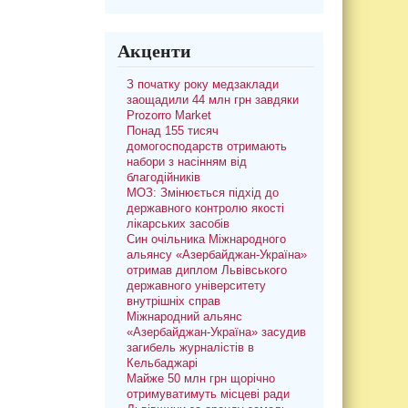
Акценти
З початку року медзаклади
заощадили 44 млн грн завдяки
Prozorro Market
Понад 155 тисяч
домогосподарств отримають
набори з насінням від
благодійників
МОЗ: Змінюється підхід до
державного контролю якості
лікарських засобів
Син очільника Міжнародного
альянсу «Азербайджан-Україна»
отримав диплом Львівського
державного університету
внутрішніх справ
Міжнародний альянс
«Азербайджан-Україна» засудив
загибель журналістів в
Кельбаджарі
Майже 50 млн грн щорічно
отримуватимуть місцеві ради