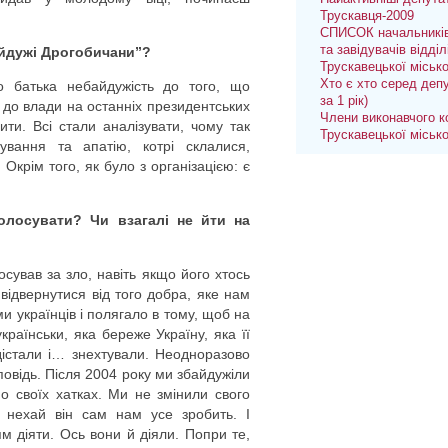
Трускавця-2009
СПИСОК начальників
та завідувачів відділ
айдужі Дрогобичани”?
Трускавецької міськ
Хто є хто серед депу
о батька небайдужість до того, що
за 1 рік)
 до влади на останніх президентських
Члени виконавчого к
ти. Всі стали аналізувати, чому так
Трускавецької міськ
ування та апатію, котрі склалися,
 Окрім того, як було з організацією: є
голосувати? Чи взагалі не йти на
осував за зло, навіть якщо його хтось
відвернутися від того добра, яке нам
 українців і полягало в тому, щоб на
раїнськи, яка береже Україну, яка її
 дістали і… знехтували. Неодноразово
дповідь. Після 2004 року ми збайдужіли
о своїх хатках. Ми не змінили свого
 нехай він сам нам усе зробить. І
 діяти. Ось вони й діяли. Попри те,