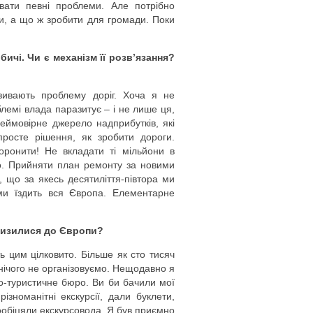
увати певні проблеми. Але потрібно
и, а що ж зробити для громади. Поки
ичі. Чи є механізм її розв’язання?
зивають проблему доріг. Хоча я не
блемі влада паразитує – і не лише ця,
еймовірне джерело надприбутків, які
росте рішення, як зробити дороги.
оронити! Не вкладати ті мільйони в
ло. Прийняти план ремонту за новими
, що за якесь десятиліття-півтора ми
ми їздить вся Європа. Елементарне
близилися до Європи?
ь цим цілковито. Більше як сто тисяч
 нічого не організовуємо. Нещодавно я
но-туристичне бюро. Ви би бачили мої
зноманітні екскурсії, дали буклети,
пообіцяли екскурсовода. Я був приємно