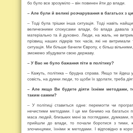
бо було все зрозуміло – він повинен йти до влади.
– Але були й великі розчарування в багатьох з 
– Тоді була трішки інша ситуація. Тоді навіть найщ
величезними спокусами влади, бо влада давала з
матеріально та й духовно. Люди, на жаль, не витри
прізвищ наших лідерів тих часів, які не витримали
ситуація. Ми більше бачили Європу, є більш вільними,
зможемо збудувати свою державу.
– У Вас не було бажання піти в політику?
– Кажуть, політика – брудна справа. Якщо ти йдеш у 
совість, на думки люди, то щоби їх здолати, треба ді
– Але якщо Ви будете діяти їхніми методами, т
таким самим?
– У політиці ставиться одне: перемогти чи програ
нечистими методами. І це ми бачимо на багатьох п
маса людей, близьких мені за поглядами, думками, пі
прийшли до влади, то почали боротися з тими, к
злочинцями, їхніми ж методами. І відповідно в кор