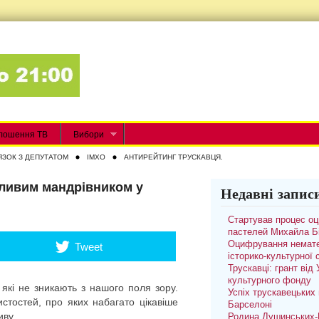
лошення ТВ
Вибори
ЯЗОК З ДЕПУТАТОМ
IMXO
АНТИРЕЙТИНГ ТРУСКАВЦЯ.
ливим мандрівником у
Недавні запис
Стартував процес о
пастелей Михайла Б
Оцифрування немате
Tweet
історико-культурної
Трускавці: грант від
культурного фонду
 які не зникають з нашого поля зору.
Успіх трускавецьких 
тостей, про яких набагато цікавіше
Барселоні
иву.
Родина Душинських-П