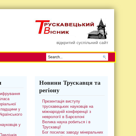
відкритий суспільний сайт
и
Новини Трускавця та
регіону
цифрування
іласа
Презентація виступу
ріальної
трускавецьких науковців на
 спадщини у
міжнародній конференції з
 Українського
неврології в Барселоні
Велика наука робиться і в
науковців у
Трускавці!
Бог посилає заводу мінеральних
авлічків.