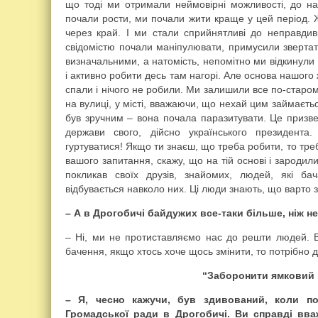
що тоді ми отримали неймовірні можливості, до на
почали рости, ми почали жити краще у цей період. 
через край. І ми стали сприйнятливі до неправди
свідомістю почали маніпулювати, примусили звертати 
визначальними, а натомість, непомітно ми відкинул
і активно робити десь там нагорі. Але основа нашого 
спали і нічого не робили. Ми залишили все по-старо
на вулиці, у місті, вважаючи, що нехай цим займаєтьс
був зручним – вона почала паразитувати. Це призв
держави свого, дійсно українського президента
гуртуватися! Якщо ти знаєш, що треба робити, то тре
вашого запитання, скажу, що на тій основі і зародил
покликав своїх друзів, знайомих, людей, які б
відбувається навколо них. Ці люди знають, що варто 
– А в Дрогобичі байдужих все-таки більше, ніж 
– Ні, ми не протиставляємо нас до решти людей. 
бачення, якщо хтось хоче щось змінити, то потрібно ді
“Заборонити ямковий 
– Я, чесно кажучи, був здивований, коли п
Громадської ради в Дрогобичі. Ви справді вв