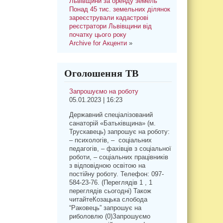
Львівщини за оренду земель
Понад 45 тис. земельних ділянок
зареєстрували кадастрові
реєстратори Львівщини від
початку цього року
Archive for Акценти
»
Оголошення ТВ
Запрошуємо на роботу
05.01.2023 | 16:23
Державний спеціалізований
санаторій «Батьківщина» (м.
Трускавець) запрошує на роботу:
– психологів, – соціальних
педагогів, – фахівців з соціальної
роботи, – соціальних працівників
з відповідною освітою на
постійну роботу. Телефон: 097-
584-23-76. (Переглядів 1 , 1
переглядів сьогодні) Також
читайтеКозацька слобода
“Раковець” запрошує на
риболовлю (0)Запрошуємо