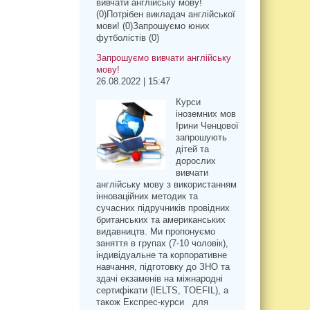
вивчати англійську мову!
(0)Потрібен викладач англійської
мови! (0)Запрошуємо юних
футболістів (0)
Запрошуємо вивчати англійську
мову!
26.08.2022 | 15:47
Курси
іноземних мов
Ірини Ченцової
запрошують
дітей та
дорослих
вивчати
англійську мову з використанням
інноваційних методик та
сучасних підручників провідних
британських та американських
видавництв. Ми пропонуємо
заняття в групах (7-10 чоловік),
індивідуальне та корпоративне
навчання, підготовку до ЗНО та
здачі екзаменів на міжнародні
сертифікати (IELTS, TOEFIL), а
також Експрес-курси для