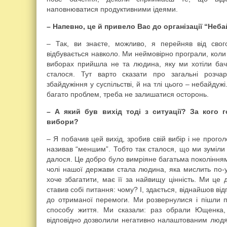
наповнюватися продуктивними ідеями.
– Напевно, це й привело Вас до організації “Неб
– Так, ви знаєте, можливо, я перейняв від свог
відбувається навколо. Ми неймовірно програли, коли
виборах прийшла не та людина, яку ми хотіли бачи
сталося. Тут варто сказати про загальні розчар
збайдужіння у суспільстві, й на тлі цього – небайдужі.
багато проблем, треба не залишатися осторонь.
– А який був вихід тоді з ситуації? За кого 
вибори?
– Я побачив цей вихід, зробив свій вибір і не прогол
називав “меншим”. Тобто так сталося, що ми зуміли 
далося. Це добро було вимріяне багатьма поколіннями
чолі нашої держави стала людина, яка мислить по-ук
хоче збагатити, має її за найвищу цінність. Ми це
ставив собі питання: чому? І, здається, віднайшов ві
до отриманої перемоги. Ми розвернулися і пішли п
способу життя. Ми сказали: раз обрали Ющенка,
відповідно дозволили негативно налаштованим людям