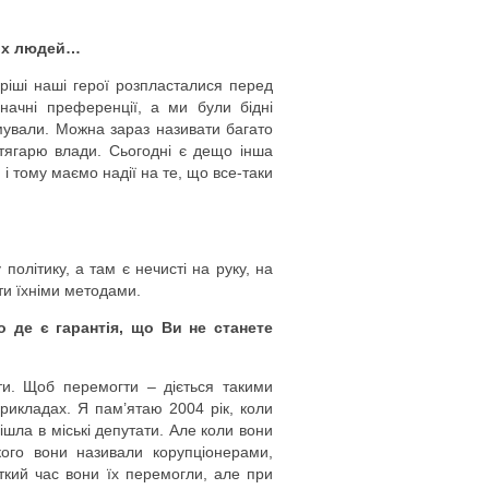
цих людей…
иріші наші герої розпласталися перед
начні преференції, а ми були бідні
мували. Можна зараз називати багато
 тягарю влади. Сьогодні є дещо інша
 і тому маємо надії на те, що все-таки
політику, а там є нечисті на руку, на
яти їхніми методами.
о де є гарантія, що Ви не станете
ти. Щоб перемогти – діється такими
рикладах. Я пам’ятаю 2004 рік, коли
шла в міські депутати. Але коли вони
ого вони називали корупціонерами,
откий час вони їх перемогли, але при