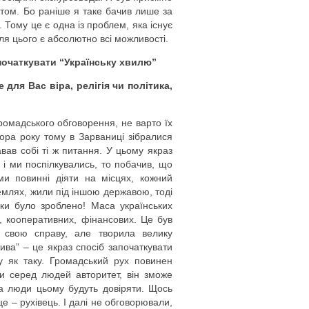
стом. Бо раніше я таке бачив лише за
 Тому це є одна із проблем, яка існує
Для цього є абсолютно всі можливості.
апочаткувати “Українську хвилю”
 для Вас віра, релігія чи політика,
громадського обговорення, не варто їх
тора року тому в Зарваниці зібралися
вав собі ті ж питання. У цьому якраз
 і ми поспілкувались, то побачив, що
и повинні діяти на місцях, кожний
 землях, жили під іншою державою, тоді
льки було зроблено! Маса українських
х, кооперативних, фінансових. Це був
 свою справу, але творила велику
тива” – це якраз спосіб започаткувати
у як таку. Громадський рух повинен
чи серед людей авторитет, він зможе
, а люди цьому будуть довіряти. Щось
це – рухівець. І далі не обговорювали,