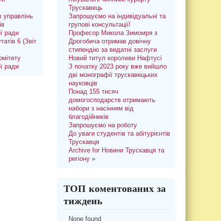
Трускавець
 управлінь
Запрошуємо на індивідуальні та
ів
групові консультації!
ої ради
Професор Микола Зимомря з
татів 6 (Звіт
Дрогобича отримав довічну
стипендію за видатні заслуги
омітету
Новий титул королеви Нафтусі
ої ради
З початку 2023 року вже вийшло
дві монографії трускавецьких
науковців
Понад 155 тисяч
домогосподарств отримають
набори з насінням від
благодійників
Запрошуємо на роботу
До уваги студентів та абітурієнтів
Трускавця
Archive for Новини Трускавця та
регіону
»
ТОП коментованих за
тиждень
None found