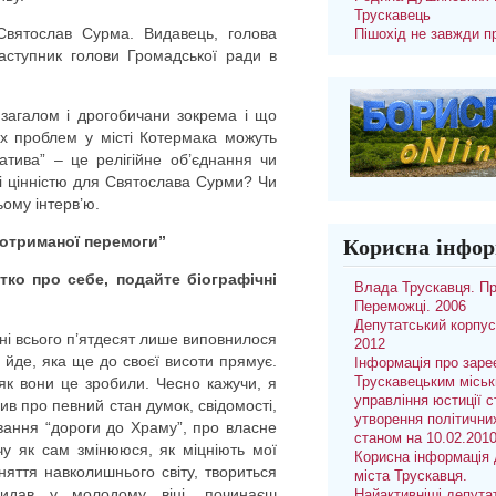
Трускавець
Святослав Сурма. Видавець, голова
Пішохід не завжди п
заступник голови Громадської ради в
загалом і дрогобичани зокрема і що
х проблем у місті Котермака можуть
іатива” – це релігійне об’єднання чи
 і цінністю для Святослава Сурми? Чи
ьому інтерв’ю.
 отриманої перемоги”
Корисна інфор
тко про себе, подайте біографічні
Влада Трускавця. П
Переможці. 2006
Депутатський корпус
ені всього п’ятдесят лише виповнилося
2012
 йде, яка ще до своєї висоти прямує.
Інформація про заре
як вони це зробили. Чесно кажучи, я
Трускавецьким місь
управління юстиції с
в про певний стан думок, свідомості,
утворення політични
ування “дороги до Храму”, про власне
станом на 10.02.201
чу як сам змінююся, як міцніють мої
Корисна інформація 
няття навколишнього світу, твориться
міста Трускавця.
идав у молодому віці, починаєш
Найактивніші депута