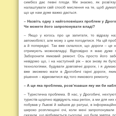
симбіоз дає певні плоди. Ми знаємо, як розв’яз
налаштувати свій спосіб мислення на те, щоб думат
що це нам дуже важко дається.
– Назвіть одну з найголовніших проблем у Дрогоб
Чи можете його запропонувати владі?
– Якщо у когось про це запитати, то відразу на
автомобіліст, але можу з цим погодитися. На цій про
а й попередні. Так вже склалося, що дороги – це н
отримують можновладці. Відповідно я маю дуже п
Заборонити ямковий ремонт. Ось просто його заб
невідомо що, і на наступний рік – все знову як бу
технологіями, будувати довговічні дороги, і я думаю
вже зможемо мати в Дрогобичі гарні дороги, яки
рішення – відмовитися від того ямкового ремонту.
– А ще яка проблема, розв’язавши яку ми би на
– Туристична проблема. В нас, у Дрогобичі, нехтуют
туристів щорічно відвідують наш регіон, а ми для них
побував у Львові й зайшов до ратуші, в інформацій
широко розплющені очі, коли мені запропонували рі
сказали, що відбувається сьогодні, що буде завтра, 