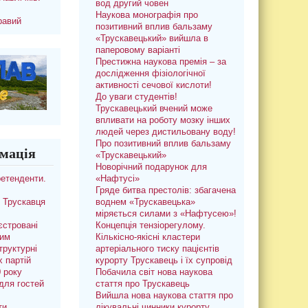
вод другий човен
Наукова монографія про
равий
позитивний вплив бальзаму
«Трускавецький» вийшла в
паперовому варіанті
Престижна наукова премія – за
дослідження фізіологічної
активності сечової кислоти!
До уваги студентів!
Трускавецький вчений може
впливати на роботу мозку інших
людей через дистильовану воду!
Про позитивний вплив бальзаму
мація
«Трускавецький»
Новорічний подарунок для
ретенденти.
«Нафтусі»
Гряде битва престолів: збагачена
 Трускавця
воднем «Трускавецька»
міряється силами з «Нафтусею»!
єстровані
Концепція тензіорегулому.
ким
Кількісно-якісні кластери
труктурні
артеріального тиску пацієнтів
х партій
курорту Трускавець і їх супровід
0 року
Побачила світ нова наукова
для гостей
стаття про Трускавець
Вийшла нова наукова стаття про
ти
лікувальні чинники курорту