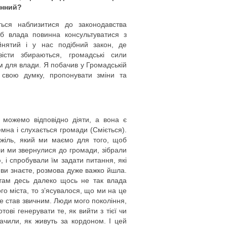
инний?
ься наблизитися до законодавства
іб влада повинна консультуватися з
нятий і у нас подібний закон, де
вісти збираються, громадські сили
м для влади. Я побачив у Громадській
 свою думку, пропонувати зміни та
 можемо відповідно діяти, а вона є
мна і слухається громади (Сміється).
ажіль, який ми маємо для того, щоб
ли ми звернулися до громади, зібрали
 і спробували їм задати питання, які
о, ви знаєте, розмова дуже важко йшла.
 там десь далеко щось не так влада
го міста, то з’ясувалося, що ми на це
е став звичним. Люди мого покоління,
ові генерувати те, як вийти з тієї чи
бачили, як живуть за кордоном. І цей