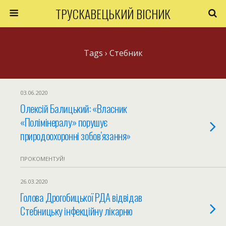
ТРУСКАВЕЦЬКИЙ ВІСНИК
Tags › Стебник
03.06.2020
Олексій Балицький: «Власник
«Полімінералу» порушує
природоохоронні зобов’язання»
ПРОКОМЕНТУЙ!
26.03.2020
Голова Дрогобицької РДА відвідав
Стебницьку інфекційну лікарню