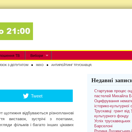
лошення ТВ
Вибори
ЯЗОК З ДЕПУТАТОМ
IMXO
АНТИРЕЙТИНГ ТРУСКАВЦЯ.
Недавні запис
Стартував процес о
Tweet
пастелей Михайла Б
Оцифрування немате
історико-культурної
Трускавці: грант від
Тут щотижня відбуваються різнопланові
культурного фонду
иття виставок, зустрічі з поетами,
Успіх трускавецьких 
гляди фільмів і багато інших цікавих
Барселоні
Родина Душинських-П