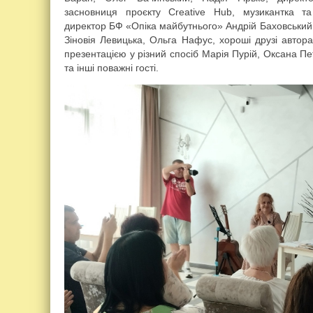
засновниця проєкту Creative Hub, музикантка т
директор БФ «Опіка майбутнього» Андрій Баховський
Зіновія Левицька, Ольга Нафус, хороші друзі автора
презентацією у різний спосіб Марія Пурій, Оксана П
та інші поважні гості.