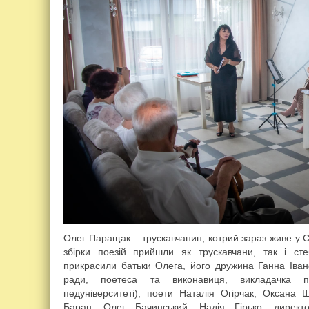
Олег Паращак – трускавчанин, котрий зараз живе у 
збірки поезій прийшли як трускавчани, так і ст
прикрасили батьки Олега, його дружина Ганна Івано
ради, поетеса та виконавиця, викладачка п
педуніверситеті), поети Наталія Огірчак, Оксана
Баран, Олег Бачинський, Надія Гірько, директо