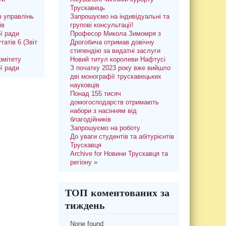
Трускавець
 управлінь
Запрошуємо на індивідуальні та
ів
групові консультації!
ої ради
Професор Микола Зимомря з
татів 6 (Звіт
Дрогобича отримав довічну
стипендію за видатні заслуги
омітету
Новий титул королеви Нафтусі
ої ради
З початку 2023 року вже вийшло
дві монографії трускавецьких
науковців
Понад 155 тисяч
домогосподарств отримають
набори з насінням від
благодійників
Запрошуємо на роботу
До уваги студентів та абітурієнтів
Трускавця
Archive for Новини Трускавця та
регіону
»
ТОП коментованих за
тиждень
None found