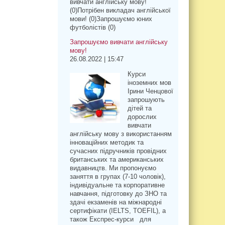
вивчати англійську мову!
(0)Потрібен викладач англійської
мови! (0)Запрошуємо юних
футболістів (0)
Запрошуємо вивчати англійську
мову!
26.08.2022 | 15:47
Курси
іноземних мов
Ірини Ченцової
запрошують
дітей та
дорослих
вивчати
англійську мову з використанням
інноваційних методик та
сучасних підручників провідних
британських та американських
видавництв. Ми пропонуємо
заняття в групах (7-10 чоловік),
індивідуальне та корпоративне
навчання, підготовку до ЗНО та
здачі екзаменів на міжнародні
сертифікати (IELTS, TOEFIL), а
також Експрес-курси для