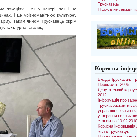
Трускавець
них локаціях – як у центрі, так і на
Пішохід не завжди п
цинах. І це урізноманітнює культурну
шарму. Таким чином Трускавець окрім
ус культурної столиці.
Корисна інфор
Влада Трускавця. П
Переможці. 2006
Депутатський корпус
2012
Інформація про заре
Трускавецьким місь
управління юстиції с
утворення політични
станом на 10.02.201
Корисна інформація 
міста Трускавця.
Найактивніші депута