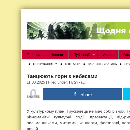
Головна
Новини
Публікації
Анонс
Ого
ОПИТУВАННЯ
КОНТАКТИ
ЗАРЕЄСТРУВАТИСЬ
ЗВʼ
Танцюють гори з небесами
11.08.2025 | Filed under:
Публікації
0
Share
SHARES
У культурному плані Трускавець не має собі рівних. 
різноманітні культурні події: презентації, відкр
письменниками, митцями, концерти, фестивалі, пере
речей.