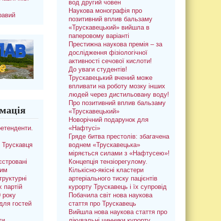
вод другий човен
Наукова монографія про
равий
позитивний вплив бальзаму
«Трускавецький» вийшла в
паперовому варіанті
Престижна наукова премія – за
дослідження фізіологічної
активності сечової кислоти!
До уваги студентів!
Трускавецький вчений може
впливати на роботу мозку інших
людей через дистильовану воду!
Про позитивний вплив бальзаму
мація
«Трускавецький»
Новорічний подарунок для
ретенденти.
«Нафтусі»
Гряде битва престолів: збагачена
 Трускавця
воднем «Трускавецька»
міряється силами з «Нафтусею»!
єстровані
Концепція тензіорегулому.
ким
Кількісно-якісні кластери
труктурні
артеріального тиску пацієнтів
х партій
курорту Трускавець і їх супровід
0 року
Побачила світ нова наукова
для гостей
стаття про Трускавець
Вийшла нова наукова стаття про
ти
лікувальні чинники курорту