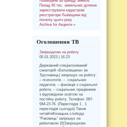
Львівщини за оренду земель
Понад 45 тис. земельних ділянок
зареєстрували кадастрові
реєстратори Львівщини від
початку цього року
Archive for Акценти
»
Оголошення ТВ
Запрошуємо на роботу
05.01.2023 | 16:23
Державний спеціалізований
санаторій «Батьківщина» (м.
Трускавець) запрошує на роботу:
– психологів, – соціальних
педагогів, – фахівців з соціальної
роботи, – соціальних працівників
з відповідною освітою на
постійну роботу. Телефон: 097-
584-23-76. (Переглядів 1 , 1
переглядів сьогодні) Також
читайтеКозацька слобода
“Раковець” запрошує на
риболовлю (0)Запрошуємо