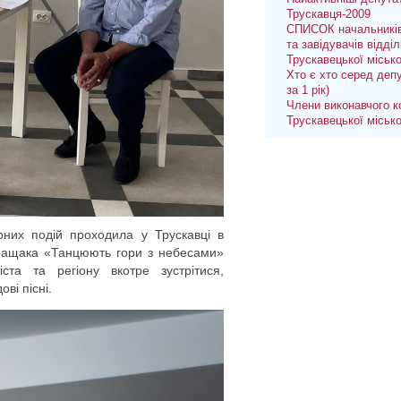
Трускавця-2009
СПИСОК начальників
та завідувачів відділ
Трускавецької міськ
Хто є хто серед депу
за 1 рік)
Члени виконавчого к
Трускавецької міськ
рних подій проходила у Трускавці в
Паращака «Танцюють гори з небесами»
а та регіону вкотре зустрітися,
ві пісні.