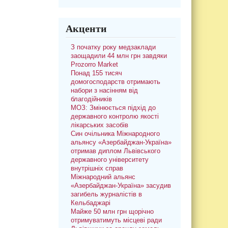
Акценти
З початку року медзаклади
заощадили 44 млн грн завдяки
Prozorro Market
Понад 155 тисяч
домогосподарств отримають
набори з насінням від
благодійників
МОЗ: Змінюється підхід до
державного контролю якості
лікарських засобів
Син очільника Міжнародного
альянсу «Азербайджан-Україна»
отримав диплом Львівського
державного університету
внутрішніх справ
Міжнародний альянс
«Азербайджан-Україна» засудив
загибель журналістів в
Кельбаджарі
Майже 50 млн грн щорічно
отримуватимуть місцеві ради