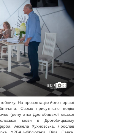
Стебнику. На презентацію його першої
ебничани. Своєю присутністю подію
чко (депутатка Дрогобицької міської
ольської мови в Дрогобицькому
 Щерба, Анжела Хухновська, Ярослав
рка УРБАН-бібліотеки Віра Савка,