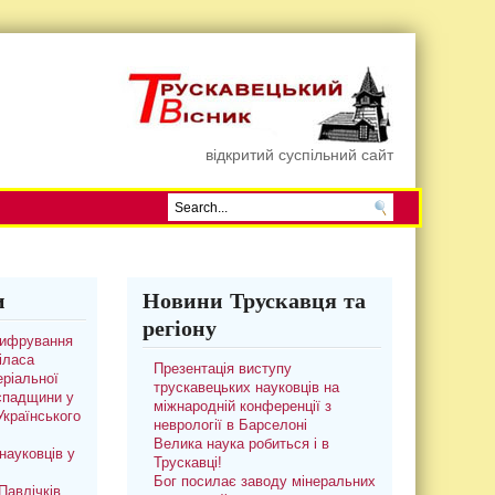
відкритий суспільний сайт
и
Новини Трускавця та
регіону
цифрування
іласа
Презентація виступу
ріальної
трускавецьких науковців на
 спадщини у
міжнародній конференції з
 Українського
неврології в Барселоні
Велика наука робиться і в
науковців у
Трускавці!
Бог посилає заводу мінеральних
авлічків.