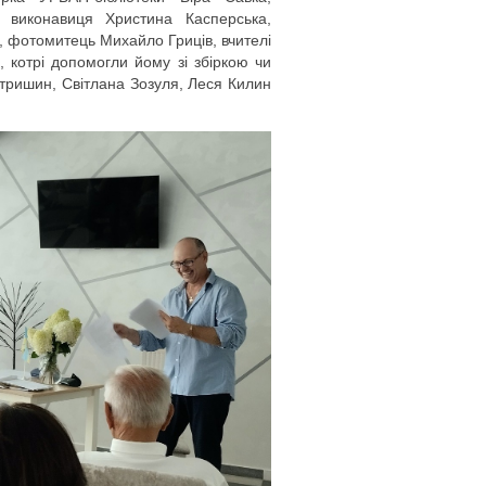
а виконавиця Христина Касперська,
, фотомитець Михайло Гриців, вчителі
, котрі допомогли йому зі збіркою чи
етришин, Світлана Зозуля, Леся Килин