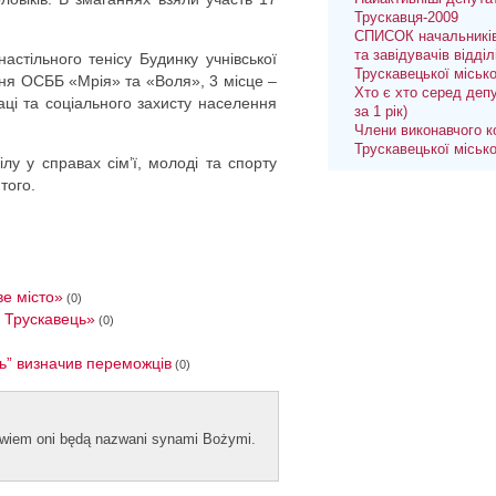
Трускавця-2009
СПИСОК начальників
та завідувачів відділ
астільного тенісу Будинку учнівської
Трускавецької міськ
ння ОСББ «Мрія» та «Воля», 3 місце –
Хто є хто серед депу
аці та соціального захисту населення
за 1 рік)
Члени виконавчого к
Трускавецької міськ
лу у справах сім’ї, молоді та спорту
того.
ве місто»
(0)
й Трускавець»
(0)
ць” визначив переможців
(0)
bowiem oni będą naz­wani syn­ami Bożymi.