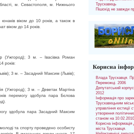
області, м. Севастополя, м. Нижнього
Трускавець
Пішохід не завжди п
юнаків віком до 10 років, а також в
т віком до 14 років.
р (Ужгород); 3 м. – Івасівка Роман
4 років:
Корисна інфор
ьвів); 3 м. – Засадний Максим (Львів);
Влада Трускавця. П
Переможці. 2006
Депутатський корпус
ія (Ужгород); 3 м. – Деветак Мартіна
2012
років перемогу здобула пара Бєлова
Інформація про заре
д).
Трускавецьким місь
управління юстиції с
емогу здобула пара Засадний Максим
утворення політични
станом на 10.02.201
Корисна інформація 
 молоді та спорту проведено особисту
міста Трускавця.
ловіків. В змаганнях взяли участь 17
Найактивніші депута