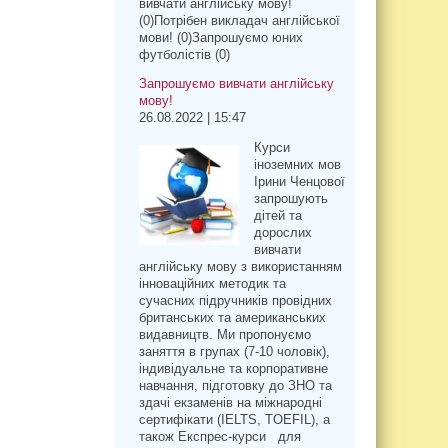
вивчати англійську мову!
(0)Потрібен викладач англійської
мови! (0)Запрошуємо юних
футболістів (0)
Запрошуємо вивчати англійську
мову!
26.08.2022 | 15:47
Курси
іноземних мов
Ірини Ченцової
запрошують
дітей та
дорослих
вивчати
англійську мову з використанням
інноваційних методик та
сучасних підручників провідних
британських та американських
видавництв. Ми пропонуємо
заняття в групах (7-10 чоловік),
індивідуальне та корпоративне
навчання, підготовку до ЗНО та
здачі екзаменів на міжнародні
сертифікати (IELTS, TOEFIL), а
також Експрес-курси для