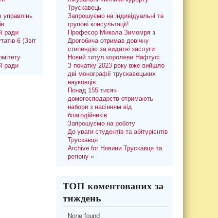
Трускавець
 управлінь
Запрошуємо на індивідуальні та
ів
групові консультації!
ої ради
Професор Микола Зимомря з
татів 6 (Звіт
Дрогобича отримав довічну
стипендію за видатні заслуги
омітету
Новий титул королеви Нафтусі
ої ради
З початку 2023 року вже вийшло
дві монографії трускавецьких
науковців
Понад 155 тисяч
домогосподарств отримають
набори з насінням від
благодійників
Запрошуємо на роботу
До уваги студентів та абітурієнтів
Трускавця
Archive for Новини Трускавця та
регіону
»
ТОП коментованих за
тиждень
None found