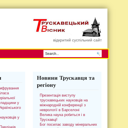
відкритий суспільний сайт
и
Новини Трускавця та
регіону
цифрування
іласа
Презентація виступу
ріальної
трускавецьких науковців на
 спадщини у
міжнародній конференції з
 Українського
неврології в Барселоні
Велика наука робиться і в
науковців у
Трускавці!
Бог посилає заводу мінеральних
авлічків.