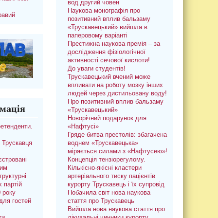
вод другий човен
Наукова монографія про
равий
позитивний вплив бальзаму
«Трускавецький» вийшла в
паперовому варіанті
Престижна наукова премія – за
дослідження фізіологічної
активності сечової кислоти!
До уваги студентів!
Трускавецький вчений може
впливати на роботу мозку інших
людей через дистильовану воду!
Про позитивний вплив бальзаму
мація
«Трускавецький»
Новорічний подарунок для
ретенденти.
«Нафтусі»
Гряде битва престолів: збагачена
 Трускавця
воднем «Трускавецька»
міряється силами з «Нафтусею»!
єстровані
Концепція тензіорегулому.
ким
Кількісно-якісні кластери
труктурні
артеріального тиску пацієнтів
х партій
курорту Трускавець і їх супровід
0 року
Побачила світ нова наукова
для гостей
стаття про Трускавець
Вийшла нова наукова стаття про
ти
лікувальні чинники курорту