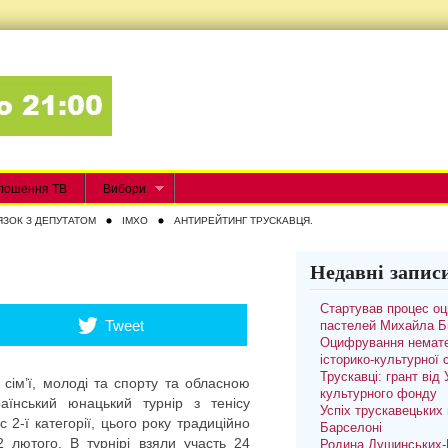
лошення ТВ
Вибори
ЯЗОК З ДЕПУТАТОМ
IMXO
АНТИРЕЙТИНГ ТРУСКАВЦЯ.
Недавні запис
Стартував процес о
Tweet
пастелей Михайла Б
Оцифрування немате
історико-культурної
Трускавці: грант від
 сім’ї, молоді та спорту та обласною
культурного фонду
аїнський юнацький турнір з тенісу
Успіх трускавецьких 
 2-ї категорії, цього року традиційно
Барселоні
 лютого. В турнірі взяли участь 24
Родина Душинських-П