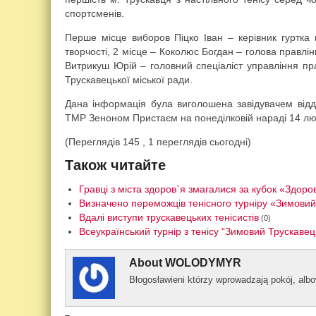
спортсменів.
Перше місце виборов Піцко Іван – керівник гуртка н
творчості, 2 місце – Коколюс Богдан – голова правлі
Витрикуш Юрій – головний спеціаліст управління пр
Трускавецької міської ради.
Дана інформація була виголошена завідувачем відді
ТМР Зеноном Пристаєм на понеділковій нараді 14 лю
(Переглядів 145 , 1 переглядів сьогодні)
Також читайте
Гравці з міста здоров`я змагалися за кубок «Здоро
Визначено переможців тенісного турніру «Зимови
Вдалі виступи трускавецьких тенісистів
(0)
Всеукраїнський турнір з тенісу “Зимовий Трускаве
About
WOLODYMYR
Błogos­ławieni którzy wprowad­zają pokój, al­