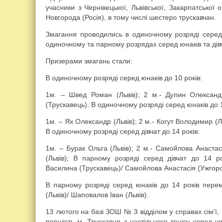
учасники з Чернівецької, Львівської, Закарпатської 
Новгорода (Росія), в тому числі шестеро трускавчан.
Змагання проводились в одиночному розряді серед 
одиночному та парному розрядах серед юнаків та дівча
Призерами змагань стали:
В одиночному розряді серед юнаків до 10 років:
1м. – Швед Роман (Львів); 2 м.- Дупин Олександ
(Трускавець). В одиночному розряді серед юнаків до 1
1м. – Ях Олександр (Львів); 2 м.- Когут Володимир (Л
В одиночному розряді серед дівчат до 14 років:
1м. – Бурак Ольга (Львів); 2 м.- Самойлова Анастас
(Львів); В парному розряді серед дівчат до 14 
Василина (Трускавець)/ Самойлова Анастасія (Ужгоро
В парному розряді серед юнаків до 14 років пер
(Львів)/ Шаповалов Іван (Львів).
13 лютого на базі ЗОШ № 3 відділом у справах сім’ї,
першість м. Трускавця з настільного тенісу серед чо