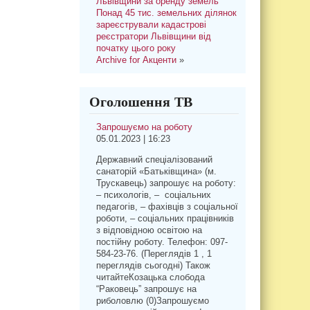
Львівщини за оренду земель
Понад 45 тис. земельних ділянок
зареєстрували кадастрові
реєстратори Львівщини від
початку цього року
Archive for Акценти
»
Оголошення ТВ
Запрошуємо на роботу
05.01.2023 | 16:23
Державний спеціалізований
санаторій «Батьківщина» (м.
Трускавець) запрошує на роботу:
– психологів, – соціальних
педагогів, – фахівців з соціальної
роботи, – соціальних працівників
з відповідною освітою на
постійну роботу. Телефон: 097-
584-23-76. (Переглядів 1 , 1
переглядів сьогодні) Також
читайтеКозацька слобода
“Раковець” запрошує на
риболовлю (0)Запрошуємо