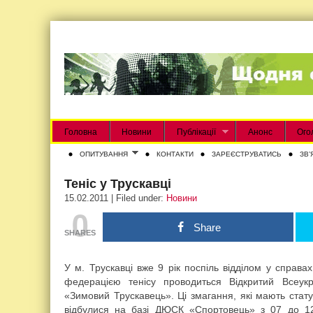
Головна
Новини
Публікації
Анонс
Ого
ОПИТУВАННЯ
КОНТАКТИ
ЗАРЕЄСТРУВАТИСЬ
ЗВʼ
Теніс у Трускавці
15.02.2011 | Filed under:
Новини
0
Share
SHARES
У м. Трускавці вже 9 рік поспіль відділом у справах
федерацією тенісу проводиться Відкритий Всеукр
«Зимовий Трускавець». Ці змагання, які мають статус
відбулися на базі ДЮСК «Спортовець» з 07 до 12