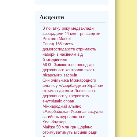
Акценти
З початку року медзаклади
заощадили 44 млн грн завдяки
Prozorro Market
Понад 155 тисяч
домогосподарств отримають
набори з насінням від
благодійників
МОЗ: Змінюється підхід до
державного контролю якості
лікарських засобів
Син очільника Міжнародного
альянсу «Азербайджан-Україна»
отримав диплом Львівського
державного університету
внутрішніх справ
Міжнародний альянс
«Азербайджан-Україна» засудив
загибель журналістів в
Кельбаджарі
Майже 50 млн грн щорічно
отримуватимуть місцеві ради