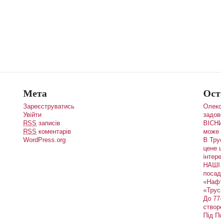
Мета
Ост
Зареєструватись
Олекс
Увійти
задов
RSS
записів
ВІСНИ
RSS
коментарів
може 
WordPress.org
В Тру
цене 
інтере
НАШІ 
посад
«Наф
«Трус
До 77
створ
Під П