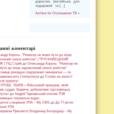
дорослих (англійська для
подорожей та […]
Archive for Оголошення ТВ
»
анні коментарі
андр Король: “Режисер не може бути до кінця
олений своєю роботою” | ТРУСКАВЕЦЬКИЙ
К | ТІЦ Стрий
до
Олександр Король: “Режисер не
бути до кінця задоволений своєю роботою”
скавце рекордно подорожает минералка — по
шампанского | funnystorya
до
Стоїмо на захисті
сів курорту!
ГРОШІ. ЛЬВІВ » Військовий прокурор, який
ив суддю Зварича, добуватиме трускавецьку
тусю»
до
Андрій Тарнавський очолив ТОВ
кавецькі лікувальні води»
-річчя створення УПА – My CMS
до
До 77-річчя
ення УПА
окровом Пресвятої Владичиці Богородиці – My