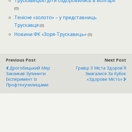
Трускавецькі діти оздоровились в Болгарії
(0)
Тенісне «золото» – у представниць
Трускавця
(0)
Новини ФК «Зоря-Трускавець»
(0)
Previous Post
Next Post
Дрогобицький Мер
Гравці З Міста Здоров`я
Закликав Зупинити
Змагалися За Кубок
Експеримент Із
«Здорове Місто»
Профтехучилищами