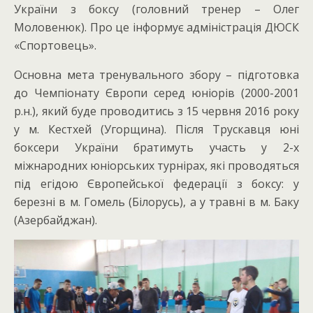
України з боксу (головний тренер – Олег
Моловенюк). Про це інформує адміністрація ДЮСК
«Спортовець».
Основна мета тренувального збору – підготовка
до Чемпіонату Європи серед юніорів (2000-2001
р.н.), який буде проводитись з 15 червня 2016 року
у м. Кестхей (Угорщина). Після Трускавця юні
боксери України братимуть участь у 2-х
міжнародних юніорських турнірах, які проводяться
під егідою Європейської федерації з боксу: у
березні в м. Гомель (Білорусь), а у травні в м. Баку
(Азербайджан).