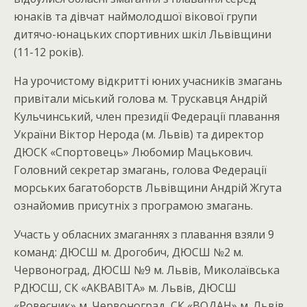
юнаків та дівчат наймолодшої вікової групи
дитячо-юнацьких спортивних шкіл Львівщини
(11-12 років).
На урочистому відкритті юних учасників змагань
привітали міський голова м. Трускавця Андрій
Кульчинський, член президії Федерації плавання
України Віктор Нерода (м. Львів) та директор
ДЮСК «Спортовець» Любомир Мацькович.
Головний секретар змагань, голова Федерації
морських багатоборств Львівщини Андрій Жгута
ознайомив присутніх з програмою змагань.
Участь у обласних змаганнях з плавання взяли 9
команд: ДЮСШ м. Дрогобич, ДЮСШ №2 м.
Червоноград, ДЮСШ №9 м. Львів, Миколаївська
РДЮСШ, СК «АКВАВІТА» м. Львів, ДЮСШ
«Ровесник» м. Червоноград, СК «ВОДАН» м. Львів,