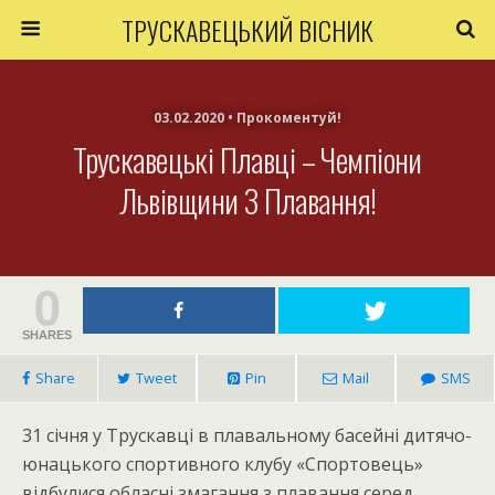
ТРУСКАВЕЦЬКИЙ ВІСНИК
03.02.2020 • Прокоментуй!
Трускавецькі Плавці – Чемпіони
Львівщини З Плавання!
0
SHARES
Share
Tweet
Pin
Mail
SMS
31 січня у Трускавці в плавальному басейні дитячо-
юнацького спортивного клубу «Спортовець»
відбулися обласні змагання з плавання серед