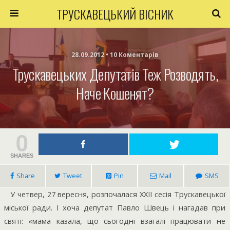
ТРУСКАВЕЦЬКИЙ ВІСНИК
28.09.2012 • 10 Коментарів
Трускавецьких Депутатів Теж Розводять,
Наче Кошенят?
0
SHARES
Share
Tweet
Pin
Mail
SMS
У четвер, 27 вересня, розпочалася ХХІІ сесія Трускавецької
міської ради. І хоча депутат Павло Швець і нагадав при
святі: «мама казала, що сьогодні взагалі працювати не