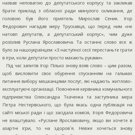
назвав неповагою до депутатського корпусу та закликав
брати приклад з обласної ради минулого скликання, де
головою був його приятель Мирослав Сеник. Ігор
Федорович нагадав меру Трускавця, що перед ним «не
натовп депутатів, а депутатський корпус», чим дуже
розізлив Руслана Ярославовича. Та останнє слово все ж
було за нашоукраїнцем: «З наступної сесії перестаньте грати
в ігри, коли депутати просто махають руками».
Під час запитів Ігор Пілько знову взяв слово – цим разом,
щоб висловити своє обурення спусканням на гальмах
питання вибору мешканцями послуг, які надають житлово-
експлуатуючі організації. Пояснення керівника комунального
підприємства Олександра Ткаченка та заступника мера
Петра Нестерівського, що була якась одна публікація на
сайті міської ради і що засідала комісія, Ігоря Федоровича
не влаштувало. «Руслане Ярославовичу, якщо ви хочете в
азартні ігри, то на здоров`я. Невже хочеться знову