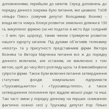
доповненнями, перейшли до запитів. Серед доповнень до
порядку денного зокрема було питання, яке цікавило ТзОВ
«Альфа Плюс» (озвучив депутат Володимир Возняк) –
влада міста чомусь блокує розвиток земельної ділянки в 130
га, викупленої фірмою (за неї податок в місто йде солідний
– 3 млн. грн. щороку), таким чином стримуючи розвиток
нашого курорту загалом. Під дулами об`єктивів телекамер
«Алсету» та у присутності представників фірми Віктора
Возняка та Віктора Марченка питання все ж до порядку
денного включили, але останнім, не виключено з тою
метою, щоб до часу його розгляду щось та й викомбінувати
супроти фірми. Також були включені питання затвердження
статутних фондів комунальних підприємств
«Трускавецьжитло» і «Трускавецьтепло», а також
затвердження положення про відділи міської ради та інші.
Такі часті зміни у порядку денному на перших скликаннях
фактично кожної сесії у Трускавці депутат Ігор Пілько