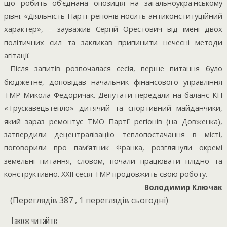
що робить об’єднана опозиція на загальноукраїнському
рівні. «Діяльність Партії регіонів носить антиконституційний
характер», – зауважив Сергій Орестович від імені двох
політичних сил та закликав припинити нечесні методи
агітації.
Після запитів розпочалася сесія, перше питання було
бюджетне, доповідав начальник фінансового управління
ТМР Микола Федоричак. Депутати передали на баланс КП
«Трускавецьтепло» дитячий та спортивний майданчики,
який зараз ремонтує ТМО Партії регіонів (на Довженка),
затвердили децентралізацію теплопостачання в місті,
поговорили про пам’ятник Франка, розглянули окремі
земельні питання, словом, почали працювати плідно та
конструктивно. ХХІІ сесія ТМР продовжить свою роботу.
Володимир Ключак
(Переглядів 387 , 1 переглядів сьогодні)
Також читайте