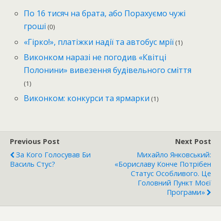
По 16 тисяч на брата, або Порахуємо чужі
гроші
(0)
«Гірко!», платіжки надії та автобус мрії
(1)
Виконком наразі не погодив «Квітці
Полонини» вивезення будівельного сміття
(1)
Виконком: конкурси та ярмарки
(1)
Previous Post
Next Post
За Кого Голосував Би
Михайло Янковський:
Василь Стус?
«Бориславу Конче Потрібен
Статус Особливого. Це
Головний Пункт Моєї
Програми»