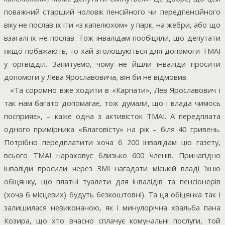
поважний старший чоловік пенсійного чи передпенсійного
віку не послав їх іти «з капелюхом» у парк, на жебри, або що
взагалі їх не послав. Тож інвалідам пообіцяли, що депутати
якщо побажають, то хай зголошуються для допомоги ТМАІ
у оргвідділ. Запитуємо, чому не йшли інваліди просити
допомоги у Лева Ярославовича, він би не відмовив.
«Та соромно вже ходити в «Карпати», Лев Ярославович і
так нам багато допомагає, тож думали, що і влада чимось
посприяє», – каже одна з активісток ТМАІ. А передплата
одного примірника «Благовісту» на рік – біля 40 гривень.
Потрібно передплатити хоча б 200 інвалідам цю газету,
всього ТМАІ нараховує близько 600 членів. Принагідно
інваліди просили через ЗМІ нагадати міській владі їхню
обіцянку, що платні туалети для інвалідів та пенсіонерів
(хоча б місцевих) будуть безкоштовні). Та ця обіцянка так і
залишилася невиконаною, як і минулорічна хвальба пана
Козира, що хто вчасно сплачує комунальні послуги, той