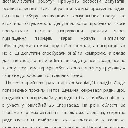
дестабілізувати роботу? Пробують розвести депутатів,
особисто мене». Таке обурення можна зрозуміти, адже
питання вибору мешканцями комунальних послуг не
втратило актуальності. Депутати, котрі пробували якось
врегулювати весняне напруження громади через
підвищення тарифів, зараз можуть виявитися
обманщиками з точки зору тієї ж громади, а насправді так
не є. Ці депутати спробували знайти компроміс, а влада
далі гне своєї, та ще й робить вигляд, що все гаразд, все по
закону. Тож тема тарифів обов’язково випливе у Трускавці –
якщо не до виборів, то після них точно.
На сесію прийшла група з міської Асоціації інвалідів. Люди
попередньо просили Петра Шумина, секретаря ради, щоб
влада міста посприяла їм у передплаті газети «Благовіст» та
в участі у ювілейній 25 Спартакіаді на рівні області. За
словами окремих активістів інвалідської асоціації, секретар
ради сказав їм приблизно таке: «Приходьте на сесію «з
капелюхом», може депутати скинуться». Це добре, що цей