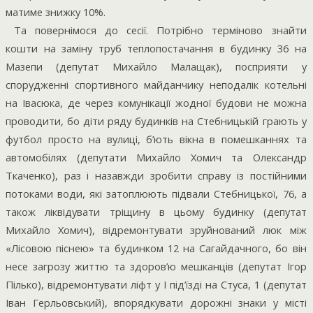
матиме знижку 10%.
Та повернімося до сесії. Потрібно терміново знайти
кошти на заміну труб теплопостачання в будинку 36 на
Мазепи (депутат Михайло Малащак), посприяти у
спорудженні спортивного майданчику неподалік котельні
на Івасюка, де через комунікації жодної будови не можна
проводити, бо діти ряду будинків на Стебницькій грають у
футбол просто на вулиці, б’ють вікна в помешканнях та
автомобілях (депутати Михайло Хомич та Олександр
Ткаченко), раз і назавжди зробити справу із постійними
потоками води, які затоплюють підвали Стебницької, 76, а
також ліквідувати тріщину в цьому будинку (депутат
Михайло Хомич), відремонтувати зруйнований люк між
«Лісовою піснею» та будинком 12 на Сагайдачного, бо він
несе загрозу життю та здоров’ю мешканців (депутат Ігор
Пілько), відремонтувати ліфт у І під’їзді на Стуса, 1 (депутат
Іван Герльовський), впорядкувати дорожні знаки у місті