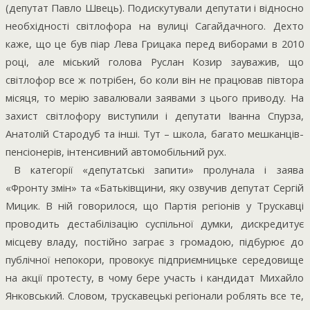
(депутат Павло Швець). Подискутували депутати і відносно
необхідності світлофора на вулиці Сагайдачного. Дехто
каже, що це був піар Лева Грицака перед виборами в 2010
році, але міський голова Руслан Козир зауважив, що
світлофор все ж потрібен, бо коли він не працював півтора
місяця, то мерію завалювали заявами з цього приводу. На
захист світлофору виступили і депутати Іванна Спурза,
Анатолій Стародуб та інші. Тут – школа, багато мешканців-
пенсіонерів, інтенсивний автомобільний рух.
В категорії «депутатські запити» пролунала і заява
«Фронту змін» та «Батьківщини, яку озвучив депутат Сергій
Мицик. В ній говорилося, що Партія регіонів у Трускавці
проводить дестабілізацію суспільної думки, дискредитує
місцеву владу, постійно заграє з громадою, підбурює до
публічної непокори, провокує підприємницьке середовище
на акції протесту, в чому бере участь і кандидат Михайло
Янковський. Словом, трускавецькі регіонали роблять все те,