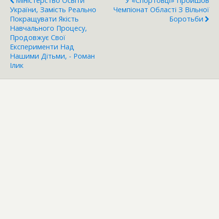
Міністерство Освіти
У «Спортовці» Пройшов
України, Замість Реально
Чемпіонат Області З Вільної
Покращувати Якість
Боротьби
Навчального Процесу,
Продовжує Свої
Експерименти Над
Нашими Дітьми, - Роман
Ілик