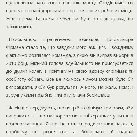
відновлення заваленого повінню мосту. Сподівалися на
відремонтовані дороги й створення нових робочих місць.
Нічого нема. Та вже й не буде, мабуть, за ті два роки, що
залишились.
Найбільшою стратегічною помилкою Володимира
Фірмана стало те, що завдяки його амбіціям і вождизму
фактично розпалася команда, з якою він виграв вибори в
2010 році. Міський голова здебільшого не прислухається
до думки колег, а критику на свою адресу сприймає як
особисту образу. Все це якимось чином можна було би
виправдати, якби був результат. А його, на жаль, нема, і
заручниками подібної глупоти стали бориславці.
Фахівці стверджують, що потрібно мінімум три роки, аби
виправити те, що натворили нинішні керівники у питанні
водопостачання. Якщо не вжити радикальних заходів,
проблему не розв’язати, а бориславці й надалі