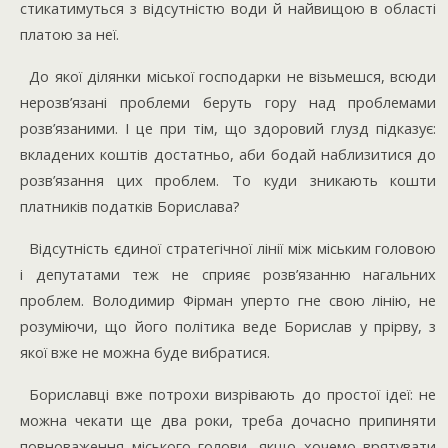
стикатимуться з відсутністю води й найвищою в області
платою за неї.
До якої ділянки міської господарки не візьмешся, всюди
нерозв’язані проблеми беруть гору над проблемами
розв’язаними. І це при тім, що здоровий глузд підказує:
вкладених коштів достатньо, аби бодай наблизитися до
розв’язання цих проблем. То куди зникають кошти
платників податків Борислава?
Відсутність єдиної стратегічної лінії між міським головою
і депутатами теж не сприяє розв’язанню нагальних
проблем. Володимир Фірман уперто гне свою лінію, не
розуміючи, що його політика веде Борислав у прірву, з
якої вже не можна буде вибратися.
Бориславці вже потрохи визрівають до простої ідеї: не
можна чекати ще два роки, треба дочасно припиняти
повноваження міського голови, якщо хочемо врятувати