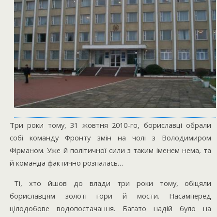
Три роки тому, 31 жовтня 2010-го, бориславці обрали
собі команду Фронту змін на чолі з Володимиром
Фірманом. Уже й політичної сили з таким іменем нема, та
й команда фактично розпалась…
Ті, хто йшов до влади три роки тому, обіцяли
бориславцям золоті гори й мости. Насамперед
цілодобове водопостачання. Багато надій було на