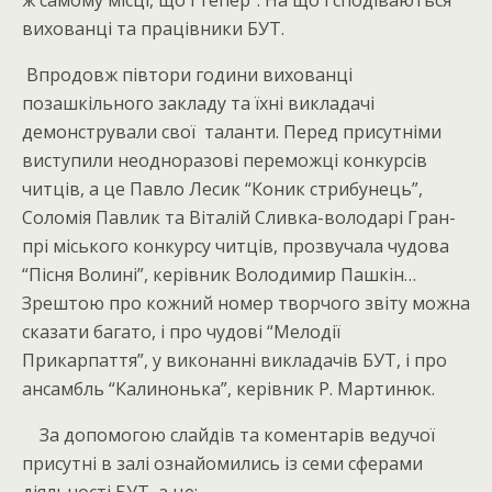
ж самому місці, що і тепер”. На що і сподіваються
вихованці та працівники БУТ.
Впродовж півтори години вихованці
позашкільного закладу та їхні викладачі
демонстрували свої таланти. Перед присутніми
виступили неодноразові переможці конкурсів
читців, а це Павло Лесик “Коник стрибунець”,
Соломія Павлик та Віталій Сливка-володарі Гран-
прі міського конкурсу читців, прозвучала чудова
“Пісня Волині”, керівник Володимир Пашкін…
Зрештою про кожний номер творчого звіту можна
сказати багато, і про чудові “Мелодії
Прикарпаття”, у виконанні викладачів БУТ, і про
ансамбль “Калинонька”, керівник Р. Мартинюк.
За допомогою слайдів та коментарів ведучої
присутні в залі ознайомились із семи сферами