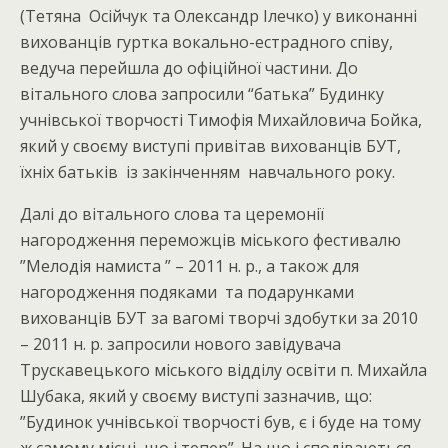
(Тетяна Осійчук та Олександр Ілечко) у виконанні
вихованців гуртка вокально-естрадного співу,
ведуча перейшла до офіційної частини. До
вітального слова запросили “батька” Будинку
учнівської творчості Тимофія Михайловича Бойка,
який у своєму виступі привітав вихованців БУТ,
їхніх батьків із закінченням навчального року.
Далі до вітального слова та церемонії
нагородження переможців міського фестивалю
”Мелодія намиста ” – 2011 н. р., а також для
нагородження подяками та подарунками
вихованців БУТ за вагомі творчі здобутки за 2010
– 2011 н. р. запросили нового завідувача
Трускавецького міського відділу освіти п. Михайла
Шубака, який у своєму виступі зазначив, що:
”Будинок учнівської творчості був, є і буде на тому