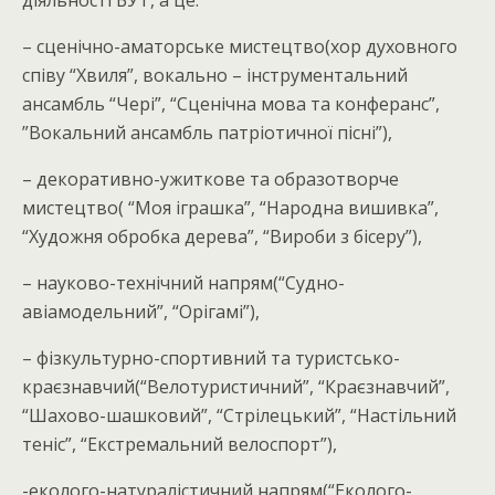
діяльності БУТ, а це:
– сценічно-аматорське мистецтво(хор духовного
співу “Хвиля”, вокально – інструментальний
ансамбль “Чері”, “Сценічна мова та конферанс”,
”Вокальний ансамбль патріотичної пісні”),
– декоративно-ужиткове та образотворче
мистецтво( “Моя іграшка”, “Народна вишивка”,
“Художня обробка дерева”, “Вироби з бісеру”),
– науково-технічний напрям(“Судно-
авіамодельний”, “Орігамі”),
– фізкультурно-спортивний та туристсько-
краєзнавчий(“Велотуристичний”, “Краєзнавчий”,
“Шахово-шашковий”, “Стрілецький”, “Настільний
теніс”, “Екстремальний велоспорт”),
-еколого-натуралістичний напрям(“Еколого-