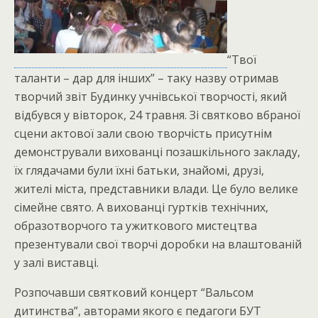
“Твої
таланти – дар для інших” – таку назву отримав
творчий звіт Будинку учнівської творчості, який
відбувся у вівторок, 24 травня. Зі святково вбраної
сцени актової зали свою творчість присутнім
демонстрували вихованці позашкільного закладу,
їх глядачами були їхні батьки, знайомі, друзі,
жителі міста, представники влади. Це було велике
сімейне свято. А вихованці гуртків технічних,
образотворчого та ужиткового мистецтва
презентували свої творчі доробки на влаштованій
у залі виставці.
Розпочавши святковий концерт “Вальсом
дитинства”, авторами якого є педагоги БУТ