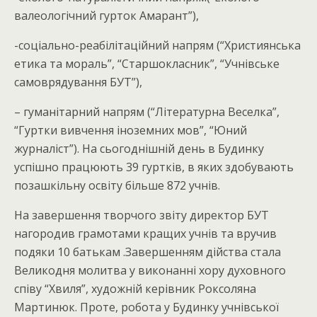
валеологічний гурток Амарант”),
-соціально-реабілітаційний напрям (“Християнська
етика та мораль”, “Старшокласник”, “Учнівське
самоврядування БУТ”),
– гуманітарний напрям (“Літературна Веселка”,
“Гуртки вивчення іноземних мов”, “Юний
журналіст”). На сьогоднішній день в Будинку
успішно працюють 39 гуртків, в яких здобувають
позашкільну освіту більше 872 учнів.
На завершення творчого звіту директор БУТ
нагородив грамотами кращих учнів та вручив
подяки 10 батькам .Завершенням дійства стала
Великодня молитва у виконанні хору духовного
співу “Хвиля”, художній керівник Роксоляна
Мартинюк. Проте, робота у Будинку учнівської