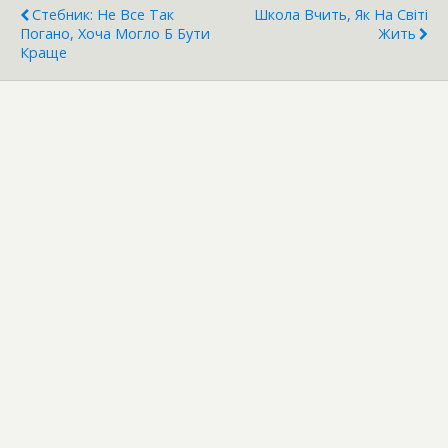
Стебник: Не Все Так
Школа Вчить, Як На Світі
Погано, Хоча Могло Б Бути
Жить
Краще