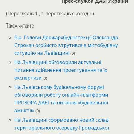
Прес-служба ДАБІ України
(Переглядів 1 , 1 переглядів сьогодні)
Також читайте
В.о. Голови Держархбудінспекції Олександр
Строкач особисто втрутився в містобудівну
ситуацію на Львівщині
(0)
На Львівщині обговорили актуальні
питання здійснення проектування та їх
експертизи
(0)
На Львівському будівельному форумі
обговорили роботу онлайн-платформи
ПРОЗОРА ДАБІ та питання «будівельної
амністії»
(0)
На Львівщині сформовано новий склад
територіального осередку Громадської