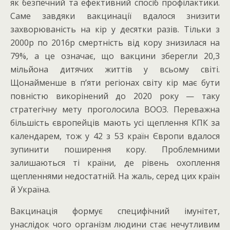
як безпечний та ефективний спосіб профілактики.
Саме завдяки вакцинації вдалося знизити
захворюваність на кір у десятки разів. Тільки з
2000р по 2016р смертність від кору знизилася на
79%, а це означає, що вакцини зберегли 20,3
мільйона дитячих життів у всьому світі.
Щонайменше в п’яти регіонах світу кір має бути
повністю викорінений до 2020 року — таку
стратегічну мету проголосила ВООЗ. Переважна
більшість європейців мають усі щеплення КПК за
календарем, тож у 42 з 53 країн Європи вдалося
зупинити поширення кору. Проблемними
залишаються ті країни, де рівень охоплення
щепленнями недостатній. На жаль, серед цих країн
й Україна.
Вакцинація формує специфічний імунітет,
унаслідок чого організм людини стає нечутливим