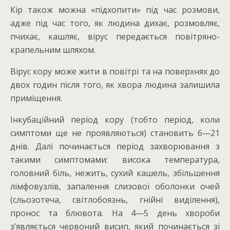
Кір також можна «підхопити» під час розмови,
адже під час того, як людина дихає, розмовляє,
пчихає, кашляє, вірус передається повітряно-
крапельним шляхом.
Вірус кору може жити в повітрі та на поверхнях до
двох годин після того, як хвора людина залишила
приміщення.
Інкубаційний період кору (тобто період, коли
симптоми ще не проявляються) становить 6—21
днів. Далі починається період захворювання з
такими симптомами: висока температура,
головний біль, нежить, сухий кашель, збільшення
лімфовузлів, запалення слизової оболонки очей
(сльозотеча, світлобоязнь, гнійні виділення),
пронос та блювота. На 4—5 день хвороби
з’являється червоний висип, який починається зі