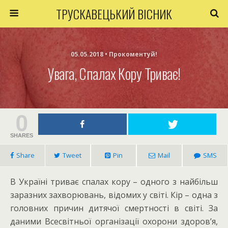
ТРУСКАВЕЦЬКИЙ ВІСНИК
05.05.2018 • Прокоментуй!
Увага, Спалах Кору Триває!
0
SHARES
Share
Tweet
Pin
Mail
SMS
В Україні триває спалах кору – одного з найбільш
заразних захворювань, відомих у світі. Кір – одна з
головних причин дитячої смертності в світі. За
даними Всесвітньої організації охорони здоров’я,