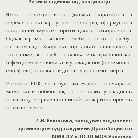
Ризики відмови від вакцинації
Якщо невакцинована дитина заразиться і
перехворіє на кір, у неї, певна річ, сформується
природний імунітет проти цього захворювання.
Однак кір має тяжкий перебіг і часто потребує
госпіталізації. Хворі на кір довго залишаються
заразними, їх потрібно ізолювати на тривалий час.
Інфекція може викликати ускладнення (пневмонію,
енцефаліт), призвести до інвалідності чи смерті.
Вакцина КПК, як і будь-які медичні препарати,
може мати побічні дії, проте ризик ускладнень
після кору незрівнянно вищий, аніж ризик проявів
після щеплення.
Л.В. Янківська, завідувач відділення
організації епіддосліджень Дрогобицького
ММВ ДУ «ЛОЛЦ МОЗ України»