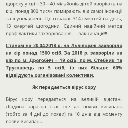
щороку у світі 30—40 мільйонів дітей хворіють на
кір, понад 800 тисяч помирають від самої інфекції
та її ускладнень. Це означає 314 смертей на день,
13 смертей щогодини. Єдиний надійний метод
профілактики захворювання — вакцинація!!!
Станом на 20.04.2018 р. на Львівщині захворіло
на кір понад 1500 осіб. За 2018 р. захворіли на
кір по м. Дрогобич – 19 осіб, по м. Стебник та
Трускавець по 5 осіб, із них більше 60%
відвідують організовані колективи.
Як передається вірус кору
Вірус кору передається на великій відстані.
Людина заразна стає ще до появи висипань
(тобто за 4 дні до появи) та 10 днів від моменту
появи висипань.