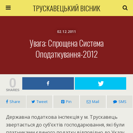
ТРУСКАВЕЦЬКИЙ ВІСНИК
02.12.2011
Увага: Спрощена Система
Оподаткування-2012
0
SHARES
Share
Tweet
Pin
Mail
SMS
Державна податкова інспекція у м. Трускавець
звертається до суб’єктів господарювання, які були
платниками єдиного податку відповідно до Указу