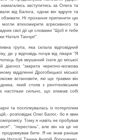
 намагались заступитись за Олега та
ували від Балога, однак він вдруге та
а обзивати. Ні прохання припинити цю
е могли втихомирити агресивного та
дник свої дії це словами “Щоб я тебе
тки Наталі Танчук!”.
тивна група, яка склала відповідний
ку, де у відповідь почув від лікаря “Я
хлопець був змушений їхати до міської
й діагноз “закрита черепно-мозкова
чному відділенні Дрогобицької міської
оможе встановити, які ще травми він
падника, який стояв з рентгенівським
а настільки сильно, що зламав собі
.
арні та поспілкувалась із потерпілим
цій,- розповідає Олег Балог,- бо я звик
омпромісу. Тому я навіть не пробував
ися!”, “перестань”, але він на це не
 і продовжував бити. Я не знав раніше
овік Наталії Танчук Андрій Дорошенко.