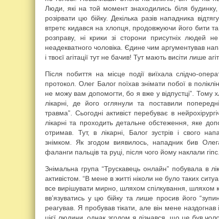
Люди, які на той момент знаходились біля будинку,
розірвати цю бійку. Декілька разів нападника відтяг
втретє кидався на хлопця, продовжуючи його бити т
розправу, ні крики зі сторони присутніх людей н
неадекватного чоловіка. Єдине чим аргументував напа
і твоєї агітації тут не бачив! Тут мають висіти лише агі
Після побиття на місце події виїхала слідчо-опера
протокол. Олег Балог поїхав знімати побої в полікліні
не можу вам допомогти, бо я вже у відпустці”. Тому 
лікарні, де його оглянули та поставили попередні
травма”. Сьогодні активіст перебуває в нейрохірургі
лікарні та проходить детальне обстеження, яке доп
отримав. Тут, в лікарні, Балог зустрів і свого на
знімком. Як згодом виявилось, нападник бив Олег
фаланги пальців та руці, після чого йому наклали гіпс
Знімальна група “Трускавець онлайн” побувала в лік
активістом. “В мене в житті ніколи не було таких ситуа
все вирішувати мирно, шляхом спілкування, шляхом к
вв’язуватись у цю бійку та лише просив його “зупин
реагував. Я пробував тікати, але він мене наздогнав
цієї людини, однак згодом я дізнався, що це був чол