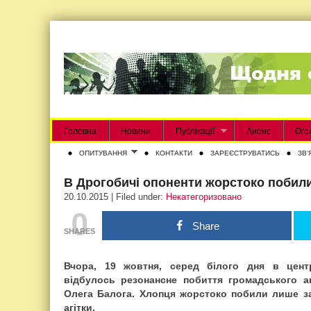
Головна
Новини
Публікації
Анонс
Ого
ОПИТУВАННЯ
КОНТАКТИ
ЗАРЕЄСТРУВАТИСЬ
ЗВʼ
В Дрогобичі опоненти жорстоко побили
20.10.2015 | Filed under:
Некатегоризовано
0
Share
SHARES
Вчора, 19 жовтня, серед білого дня в центр
відбулось резонансне побиття громадського ак
Олега Балога. Хлопця жорстоко побили лише за
агітки.