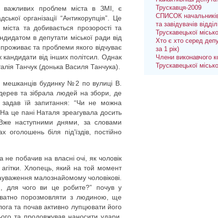
Трускавця-2009
м важливих проблем міста в ЗМІ, є
СПИСОК начальників
ської організації “Антикорупція”. Це
та завідувачів відділ
 міста та добивається прозорості та
Трускавецької міськ
кандидатом в депутати міської ради від
Хто є хто серед депу
у проживає та проблеми якого відчуває
за 1 рік)
 кандидати від інших політсил. Однак
Члени виконавчого к
Трускавецької міськ
алія Танчук (донька Василя Танчука).
ю мешканців будинку №2 по вулиці В.
дерев та зібрала людей на збори, де
і задав їй запитання: “Чи не можна
 На це пані Наталя зреагувала досить
. Вже наступними днями, за словами
х оголошень біля під’їздів, постійно
а не побачив на власні очі, як чоловік
агітки. Хлопець, який на той момент
 зауваження малознайомому чоловікові.
и, для чого ви це робите?” почув у
екватно порозмовляти з людиною, ще
лога та почав активно лупцювати його
ього та продовжував наносити удари.