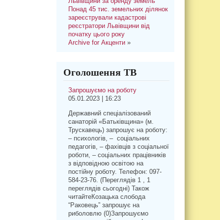
Львівщини за оренду земель
Понад 45 тис. земельних ділянок
зареєстрували кадастрові
реєстратори Львівщини від
початку цього року
Archive for Акценти
»
Оголошення ТВ
Запрошуємо на роботу
05.01.2023 | 16:23
Державний спеціалізований
санаторій «Батьківщина» (м.
Трускавець) запрошує на роботу:
– психологів, – соціальних
педагогів, – фахівців з соціальної
роботи, – соціальних працівників
з відповідною освітою на
постійну роботу. Телефон: 097-
584-23-76. (Переглядів 1 , 1
переглядів сьогодні) Також
читайтеКозацька слобода
“Раковець” запрошує на
риболовлю (0)Запрошуємо