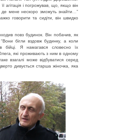
ї агітація і погрожував, що, якщо він
и, де мене нескоро зможуть знайти…”
ажко говорити та сидіти, він швидко
оходив повз будинок. Він побачив, як
“Вони бігли вздовж будинку, а коли
в бійці. Я намагався словесно їх
 Олега, які проживають з ним в одному
 таке взагалі може відбуватися серед
дверто дивується старша жіночка, яка