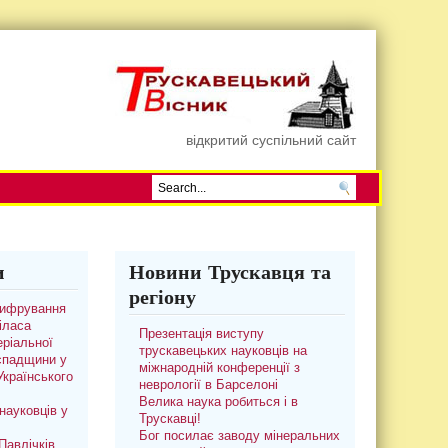
відкритий суспільний сайт
и
Новини Трускавця та
регіону
цифрування
іласа
Презентація виступу
ріальної
трускавецьких науковців на
 спадщини у
міжнародній конференції з
 Українського
неврології в Барселоні
Велика наука робиться і в
науковців у
Трускавці!
Бог посилає заводу мінеральних
авлічків.