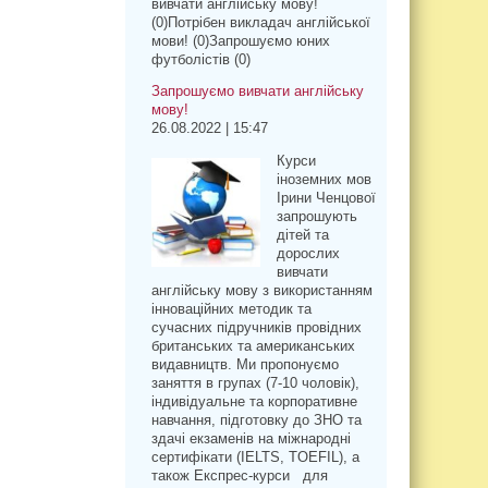
вивчати англійську мову!
(0)Потрібен викладач англійської
мови! (0)Запрошуємо юних
футболістів (0)
Запрошуємо вивчати англійську
мову!
26.08.2022 | 15:47
Курси
іноземних мов
Ірини Ченцової
запрошують
дітей та
дорослих
вивчати
англійську мову з використанням
інноваційних методик та
сучасних підручників провідних
британських та американських
видавництв. Ми пропонуємо
заняття в групах (7-10 чоловік),
індивідуальне та корпоративне
навчання, підготовку до ЗНО та
здачі екзаменів на міжнародні
сертифікати (IELTS, TOEFIL), а
також Експрес-курси для