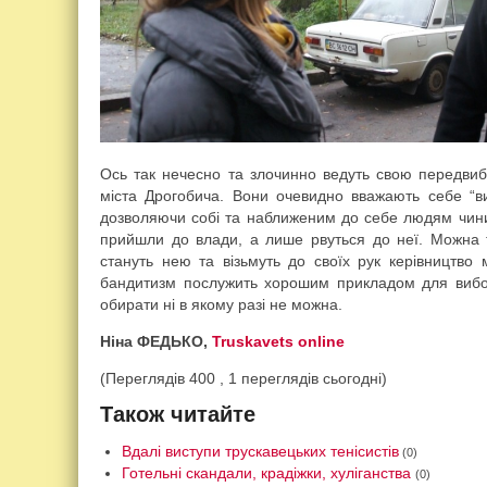
Ось так нечесно та злочинно ведуть свою передвиб
міста Дрогобича. Вони очевидно вважають себе “
дозволяючи собі та наближеним до себе людям чини
прийшли до влади, а лише рвуться до неї. Можна т
стануть нею та візьмуть до своїх рук керівництво 
бандитизм послужить хорошим прикладом для виборц
обирати ні в якому разі не можна.
Ніна ФЕДЬКО,
Trus­kavets on­line
(Переглядів 400 , 1 переглядів сьогодні)
Також читайте
Вдалі виступи трускавецьких тенісистів
(0)
Готельні скандали, крадіжки, хуліганства
(0)