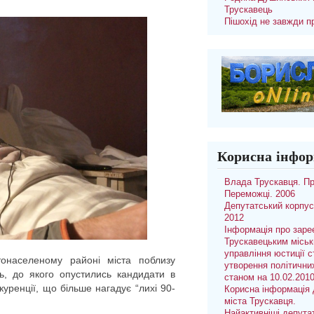
Трускавець
Пішохід не завжди п
Корисна інфор
Влада Трускавця. П
Переможці. 2006
Депутатський корпус
2012
Інформація про заре
Трускавецьким місь
управління юстиції с
онаселеному районі міста поблизу
утворення політични
ь, до якого опустились кандидати в
станом на 10.02.201
куренції, що більше нагадує “лихі 90-
Корисна інформація 
міста Трускавця.
Найактивніші депута