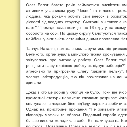
Олег Балог багато років займається висвітлення
активним учасником руху “Чесно” та головою громад
людина, яка роками робить свій внесок в розвиток
дієвості від владних структур. Сьогодні він також є 
партії “Громадянська позиція” по 16 округу, на яком
особисто на собі. По цьому округу балотуються також
найбільшу активність останніми днями проявляла Нат
Танчук Наталія, намагаючись заручитись підтримко
Великого, організувала минулого тижня кронування 
звітувалась про виконану роботу. Олег Балог тод
розцінити вашу нинішню роботу як підкуп виборців?”
агресивно та пригрозила Олегу “закрити пельку”
хлопця, агітпродукцію, яку він розклеював на дошка
зривали.
Доказів хто це робив у хлопця не було. Поки він вчор
кремезної статури навмисне ключами розриває його 
спілкувався з людьми біля під’їзду, вирішив зробити
Однак на пристойне прохання “Не зривайте агітк
відповідь матюки та образи. Подальші спроби ад
більше вивели молодика з себе. Він накинувся на Ба
по голові. Поваливши Олега на землю, він сів на н