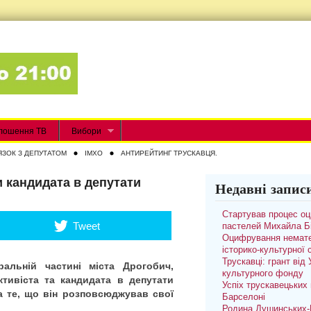
лошення ТВ
Вибори
ЯЗОК З ДЕПУТАТОМ
IMXO
АНТИРЕЙТИНГ ТРУСКАВЦЯ.
 кандидата в депутати
Недавні запис
Стартував процес о
Tweet
пастелей Михайла Б
Оцифрування немате
історико-культурної
Трускавці: грант від
альній частині міста Дрогобич,
культурного фонду
тивіста та кандидата в депутати
Успіх трускавецьких 
 те, що він розповсюджував свої
Барселоні
Родина Душинських-П