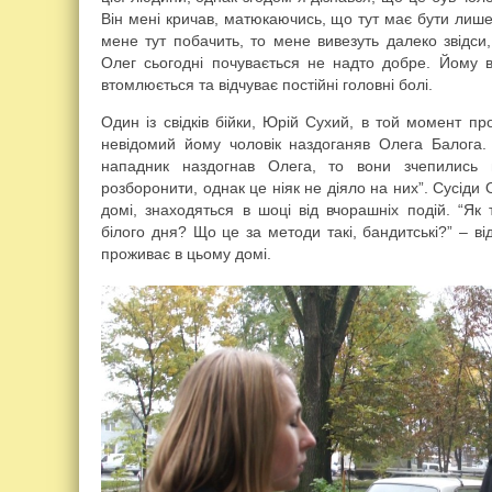
Він мені кричав, матюкаючись, що тут має бути лише ї
мене тут побачить, то мене вивезуть далеко звідс
Олег сьогодні почувається не надто добре. Йому в
втомлюється та відчуває постійні головні болі.
Один із свідків бійки, Юрій Сухий, в той момент пр
невідомий йому чоловік наздоганяв Олега Балога. 
нападник наздогнав Олега, то вони зчепились 
розборонити, однак це ніяк не діяло на них”. Сусіди
домі, знаходяться в шоці від вчорашніх подій. “Як
білого дня? Що це за методи такі, бандитські?” – ві
проживає в цьому домі.