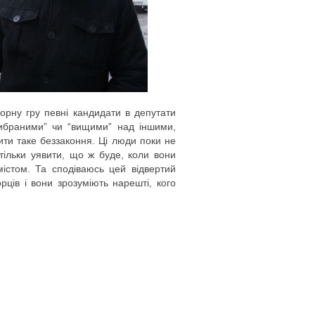
орну гру певні кандидати в депутати
вибраними” чи “вищими” над іншими,
ти таке беззаконня. Ці люди поки не
ільки уявити, що ж буде, коли вони
містом. Та сподіваюсь цей відвертий
ів і вони зрозуміють нарешті, кого