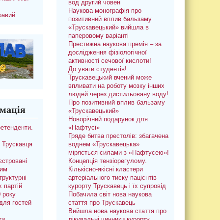
вод другий човен
Наукова монографія про
равий
позитивний вплив бальзаму
«Трускавецький» вийшла в
паперовому варіанті
Престижна наукова премія – за
дослідження фізіологічної
активності сечової кислоти!
До уваги студентів!
Трускавецький вчений може
впливати на роботу мозку інших
людей через дистильовану воду!
Про позитивний вплив бальзаму
мація
«Трускавецький»
Новорічний подарунок для
ретенденти.
«Нафтусі»
Гряде битва престолів: збагачена
 Трускавця
воднем «Трускавецька»
міряється силами з «Нафтусею»!
єстровані
Концепція тензіорегулому.
ким
Кількісно-якісні кластери
труктурні
артеріального тиску пацієнтів
х партій
курорту Трускавець і їх супровід
0 року
Побачила світ нова наукова
для гостей
стаття про Трускавець
Вийшла нова наукова стаття про
ти
лікувальні чинники курорту