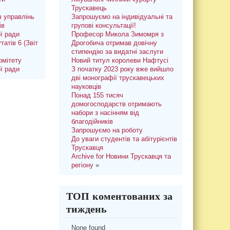
Трускавець
 управлінь
Запрошуємо на індивідуальні та
ів
групові консультації!
ої ради
Професор Микола Зимомря з
татів 6 (Звіт
Дрогобича отримав довічну
стипендію за видатні заслуги
омітету
Новий титул королеви Нафтусі
ої ради
З початку 2023 року вже вийшло
дві монографії трускавецьких
науковців
Понад 155 тисяч
домогосподарств отримають
набори з насінням від
благодійників
Запрошуємо на роботу
До уваги студентів та абітурієнтів
Трускавця
Archive for Новини Трускавця та
регіону
»
ТОП коментованих за
тиждень
None found