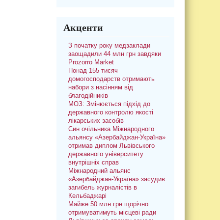
Акценти
З початку року медзаклади
заощадили 44 млн грн завдяки
Prozorro Market
Понад 155 тисяч
домогосподарств отримають
набори з насінням від
благодійників
МОЗ: Змінюється підхід до
державного контролю якості
лікарських засобів
Син очільника Міжнародного
альянсу «Азербайджан-Україна»
отримав диплом Львівського
державного університету
внутрішніх справ
Міжнародний альянс
«Азербайджан-Україна» засудив
загибель журналістів в
Кельбаджарі
Майже 50 млн грн щорічно
отримуватимуть місцеві ради