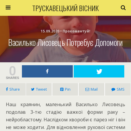
ТРУСКАВЕЦЬКИЙ ВІСНИК
15.09.2020 • Прокоментуй!
Василько Лисовець Потребує Допомоги
0
SHARES
Share
Tweet
Pin
Mail
SMS
Наш краянин, маленький Василько Лисовець
подолав 3-тю стадію важкої форми раку –
нейробластому. Наслідком хвороби є парез ніг і він
не може ходити. Для відновлення рухової системи