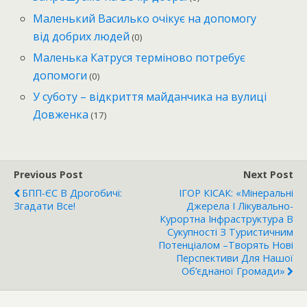
Маленький Василько очікує на допомогу
від добрих людей
(0)
Маленька Катруся терміново потребує
допомоги
(0)
У суботу – відкриття майданчика на вулиці
Довженка
(17)
Previous Post
Next Post
БПП-ЄС В Дрогобичі:
ІГОР КІСАК: «Мінеральні
Згадати Все!
Джерела І Лікувально-
Курортна Інфраструктура В
Сукупності З Туристичним
Потенціалом –творять Нові
Перспективи Для Нашої
Об’єднаної Громади»