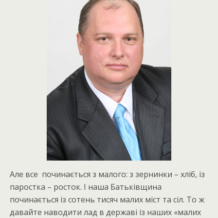
Але все починається з малого: з зернинки – хліб, із
паростка – росток. І наша Батьківщина
починається із сотень тисяч малих міст та сіл. То ж
давайте наводити лад в державі із наших «малих