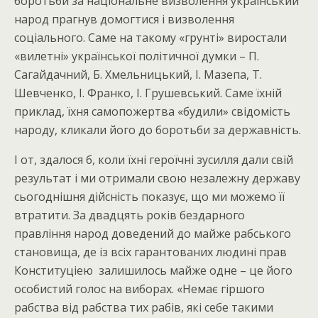
боротьби за національне визволення український
народ прагнув домогтися і визволення
соціального. Саме на такому «грунті» виростали
«вилетні» української політичної думки – П.
Сагайдачний, Б. Хмельницький, І. Мазепа, Т.
Шевченко, І. Франко, І. Грушевський. Саме їхній
приклад, їхня самопожертва «будили» свідомість
народу, кликали його до боротьби за державність.
І от, здалося б, коли їхні героїчні зусилля дали свій
результат і ми отримали свою незалежну державу
сьогоднішня дійсність показує, що ми можемо її
втратити. За двадцять років бездарного
правління народ доведений до майже рабського
становища, де із всіх гарантованих людині прав
Конституціею залишилось майже одне – це його
особистий голос на виборах. «Немає гіршого
рабства від рабства тих рабів, які себе такими