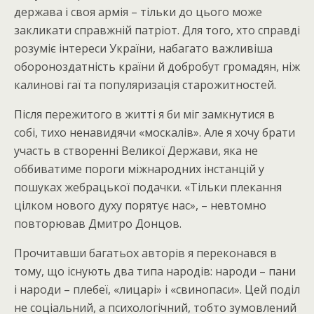
держава і своя армія – тільки до цього може
закликати справжній патріот. Для того, хто справді
розуміє інтереси України, набагато важливіша
обороноздатність країни й добробут громадян, ніж
калинові гаї та популяризація старожитностей.
Після пережитого в житті я би міг замкнутися в
собі, тихо ненавидячи «москалів». Але я хочу брати
участь в створенні Великої Держави, яка не
оббиватиме пороги міжнародних інстанцій у
пошуках жебрацької подачки. «Тільки плекання
цілком нового духу порятує нас», – невтомно
повторював Дмитро Донцов.
Прочитавши багатьох авторів я переконався в
тому, що існують два типа народів: народи – пани
і народи – плебеї, «лицарі» і «свинопаси». Цей поділ
не соціальний, а психологічний, тобто зумовлений