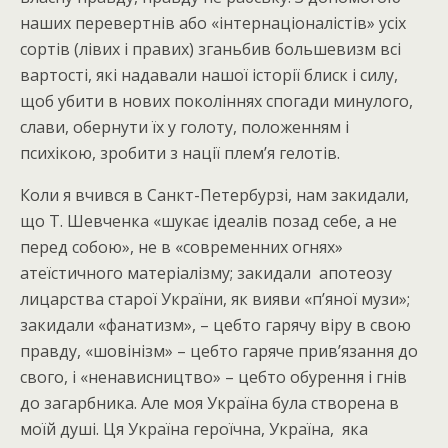
наших перевертнів або «інтернаціоналістів» усіх
сортів (лівих і правих) зганьбив большевизм всі
вартості, які надавали нашої історії блиск і силу,
щоб убити в нових поколіннях спогади минулого,
слави, обернути їх у голоту, положенням і
психікою, зробити з нації плем’я гелотів.
Коли я вчився в Санкт-Петербурзі, нам закидали,
що Т. Шевченка «шукає ідеалів позад себе, а не
перед собою», не в «современних огнях»
атеїстичного матеріалізму; закидали апотеозу
лицарства старої України, як вияви «п’яної музи»;
закидали «фанатизм», – цебто гарячу віру в свою
правду, «шовінізм» – цебто гаряче прив’язання до
свого, і «ненависництво» – цебто обурення і гнів
до загарбника. Але моя Україна була створена в
моїй душі. Ця Україна героїчна, Україна, яка