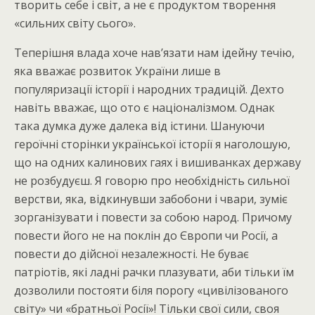
творить себе і світ, а не є продуктом творення
«сильних світу сього».
Теперішня влада хоче нав’язати нам ідейну течію,
яка вважає розвиток України лише в
популяризації історії і народних традицій. Дехто
навіть вважає, що ото є націоналізмом. Однак
така думка дуже далека від істини. Шануючи
героїчні сторінки української історії я наголошую,
що на одних калинових гаях і вишиванках державу
не розбудуєш. Я говорю про необхідність сильної
верстви, яка, відкинувши забобони і чвари, зуміє
зорганізувати і повести за собою народ. Причому
повести його не на поклін до Європи чи Росії, а
повести до дійсної незалежності. Не буває
патріотів, які ладні рачки плазувати, аби тільки їм
дозволили постояти біля порогу «цивілізованого
світу» чи «братньої Росії»! Тільки свої сили, своя