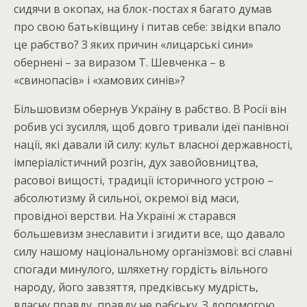
сидячи в окопах, на блок-постах я багато думав
про свою батьківщину і питав себе: звідки впало
це рабство? З яких причин «лицарські сини»
обернені – за виразом Т. Шевченка – в
«свинопасів» і «хамових синів»?
Більшовизм обернув Україну в рабство. В Росії він
робив усі зусилля, щоб довго тривали ідеї панівної
нації, які давали їй силу: культ власної державності,
імперіалістичний розгін, дух завойовництва,
расової вищості, традиції історичного устрою –
абсолютизму й сильної, окремої від маси,
провідної верстви. На Україні ж старався
большевизм знеславити і згидити все, що давало
силу нашому національному організмові: всі славні
спогади минулого, шляхетну гордість вільного
народу, його завзяття, предківську мудрість,
власну правду, правду не рабську. З допомогою