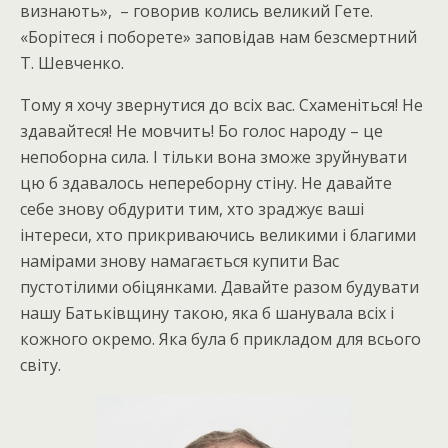
визнають», – говорив колись великий Гете.
«Борітеся і поборете» заповідав нам безсмертний
Т. Шевченко.
Тому я хочу звернутися до всіх вас. Схаменіться! Не
здавайтеся! Не мовчить! Бо голос народу – це
непоборна сила. І тільки вона зможе зруйнувати
цю б здавалось непереборну стіну. Не давайте
себе знову обдурити тим, хто зраджує ваші
інтереси, хто прикриваючись великими і благими
намірами знову намагається купити Вас
пустотілими обіцянками. Давайте разом будувати
нашу Батьківщину такою, яка б шанувала всіх і
кожного окремо. Яка була б прикладом для всього
світу.