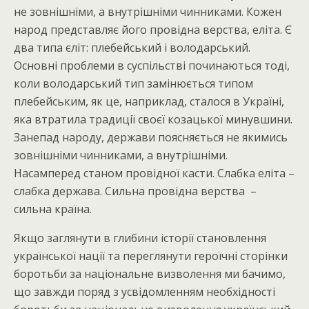
не зовнішніми, а внутрішніми чинниками. Кожен
народ представляє його провідна верства, еліта. Є
два типа єліт: плебейський і володарський.
Основні проблеми в суспільстві починаються тоді,
коли володарський тип замінюється типом
плебейським, як це, наприклад, сталося в Україні,
яка втратила традиції своєї козацької минувшини.
Занепад народу, держави поясняється не якимись
зовнішніми чинниками, а внутрішніми.
Насамперед станом провідної касти. Слабка еліта –
слабка держава. Сильна провідна верства –
сильна країна.
Якщо заглянути в глибини історії становлення
української нації та переглянути героїчні сторінки
боротьби за національне визволення ми бачимо,
що завжди поряд з усвідомленням необхідності