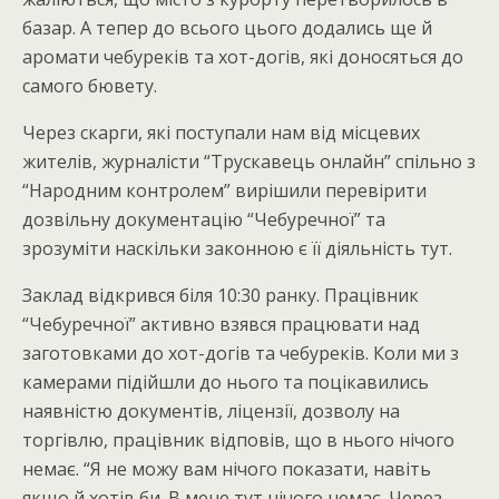
базар. А тепер до всього цього додались ще й
аромати чебуреків та хот-догів, які доносяться до
самого бювету.
Через скарги, які поступали нам від місцевих
жителів, журналісти “Трускавець онлайн” спільно з
“Народним контролем” вирішили перевірити
дозвільну документацію “Чебуречної” та
зрозуміти наскільки законною є її діяльність тут.
Заклад відкрився біля 10:30 ранку. Працівник
“Чебуречної” активно взявся працювати над
заготовками до хот-догів та чебуреків. Коли ми з
камерами підійшли до нього та поцікавились
наявністю документів, ліцензії, дозволу на
торгівлю, працівник відповів, що в нього нічого
немає. “Я не можу вам нічого показати, навіть
якщо й хотів би. В мене тут нічого немає. Через