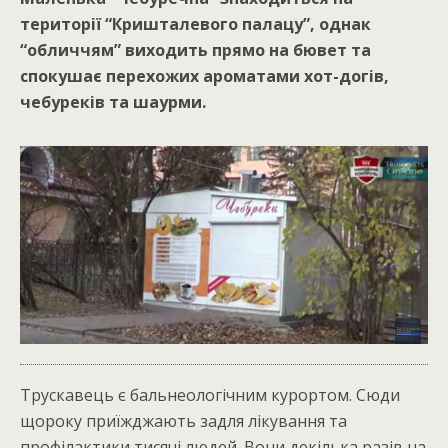
території “Кришталевого палацу”, однак
“обличчям” виходить прямо на бювет та
спокушає перехожих ароматами хот-догів,
чебуреків та шаурми.
Трускавець є бальнеологічним курортом. Сюди
щороку приїжджають задля лікування та
профілактики тисячі людей. Вони декілька разів на