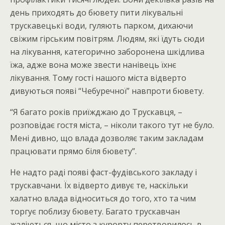
день приходять до бювету пити лікувальні
трускавецькі води, гуляють парком, дихаючи
свіжим гірським повітрям. Людям, які їдуть сюди
на лікування, категорично заборонена шкідлива
їжа, адже вона може звести нанівець їхнє
лікування. Тому гості нашого міста відверто
дивуються появі “Чебуречної” навпроти бювету.
“Я багато років приїжджаю до Трускавця, –
розповідає гостя міста, – ніколи такого тут не було.
Мені дивно, що влада дозволяє таким закладам
працювати прямо біля бювету”.
Не надто раді появі фаст-фудівського закладу і
трускавчани. Їх відверто дивує те, наскільки
халатно влада відноситься до того, хто та чим
торгує поблизу бювету. Багато трускавчан
жаліються, що місто з курорту перетворилось в