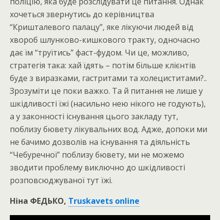
поліцію, яка буде розслідувати це питання. Однак
хочеться звернутись до керівництва
“Кришталевого палацу”, яке лікуючи людей від
хвороб шлунково-кишкового тракту, одночасно
дає їм “труїтись” фаст-фудом. Чи це, можливо,
стратегія така: хай їдять – потім більше клієнтів
буде з виразками, гастритами та холециститами?..
Зрозуміти це поки важко. Та й питання не лише у
шкідливості їжі (насильно нею нікого не годують),
а у законності існування цього закладу тут,
поблизу бювету лікувальних вод. Адже, допоки ми
не бачимо дозволів на існування та діяльність
“Чебуречної” поблизу бювету, ми не можемо
зводити проблему виключно до шкідливості
розповсюджуваної тут їжі.
Ніна ФЕДЬКО,
Truskavets online