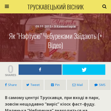
ТРУСКАВЕЦЬКИЙ ВІСНИК
09.11.2015 • 9 Коментарів
Як “Нафтусю” Чебуреками Заїдають (+
Відео)
0
SHARES
Share
Tweet
Pin
Mail
SMS
В самому центрі Трускавця, при вході в парк,
зовсім нещодавно “виріс” кіоск фаст-фуду.
Маленька “Чебуречна” знаходиться на