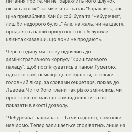
питання про те, чи не “барахлить його шлунок
після такої їжі” засміявся та сказав “барахлить, але
ціна приваблива. Хай би собі була та “Чебуречна”,
лиш би недорого було…” Але, на жаль, чи на щастя,
продавці в нашій присутності не обслужили
клієнта сказавши, що вони не продають.
Через годину ми знову піднялись до
адміністративного корпусу “Кришталевого
палацу”, щоб поспілкуватись з паном Гумегою,
однак ні нам, ні міліції це не вдалося, оскільки
головний лікар, за словами секретаря, поїхав до
Львова. Чи то його плани так різко змінились, чи
просто він не мав що нам відповісти та що
показати в якості дозволу.
“Чебуречна” закрилась… Та чи надовго, нам поки
невідомо. Тепер залишається сподіватись лише на