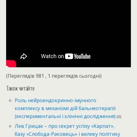
(Переглядів 981 , 1 переглядів сьогодні)
Також читайте
Роль нейроендокринно-імунного
комплексу в механізмі дій бальнеотерапії
(експериментальні і клінічні дослідження)
(0)
Лев Грицак – про секрет успіху «Карпат»,
базу «Слобода-Раковець» і велику політику