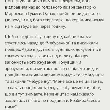
Поспілкувавшись з кимось телефоном, вона
відправила нас до головного лікаря санаторію
Мирослава Гумеги. Однак, прийшовши до нього,
ми почули від його секретаря, що керівника немає
на місці і буде він через годину.
Щоб не сидіти цілу годину під кабінетом, ми
спустились назад до “Чебуречної” та викликали
поліцію. Адже відсутність будь-яких документів в
самому закладі ставить під велику підозру
законність його існування. Почувши чи
зрозумівши, що ми так просто не підемо звідти,
працівники почали активно комусь телефонувати
та закрили “Чебуречну”. “Мене все це не цікавить,
– сказав працівник закладу, – ні документи, ні те,
що ви тут знімаєте. Керівництво нам сказало
закритись і нічого не продавати. Розбирайтесь з
ними”.