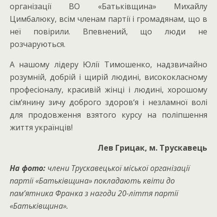
організації ВО «Батьківщина» Михайлу
Цимбалюку, всім членам партії і громадянам, що в
неї повірили. Впевнений, що люди не
розчаруються.
А нашому лідеру Юлії Тимошенко, надзвичайно
розумній, добрій і щирій людині, висококласному
професіоналу, красивій жінці і людині, хорошому
сім‘янину зичу доброго здоров‘я і незламної волі
для продовження взятого курсу на поліпшення
життя українців!
Лев Грицак, м. Трускавець
На фото:
члени Трускавецької міської організації
партії «Батьківщина» покладають квіти до
пам’ятника Франка з нагоди 20-ліття партії
«Батьківщина».