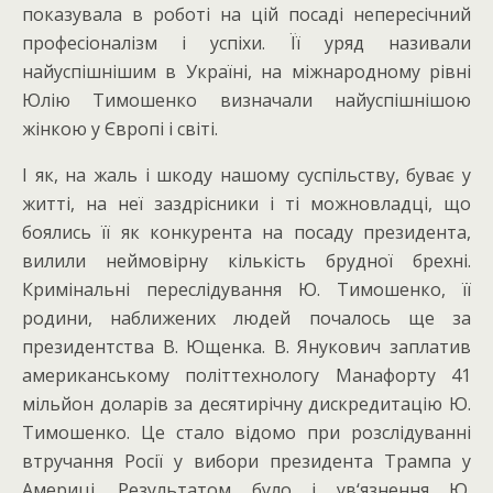
показувала в роботі на цій посаді непересічний
професіоналізм і успіхи. Її уряд називали
найуспішнішим в Україні, на міжнародному рівні
Юлію Тимошенко визначали найуспішнішою
жінкою у Європі і світі.
І як, на жаль і шкоду нашому суспільству, буває у
житті, на неї заздрісники і ті можновладці, що
боялись її як конкурента на посаду президента,
вилили неймовірну кількість брудної брехні.
Кримінальні переслідування Ю. Тимошенко, її
родини, наближених людей почалось ще за
президентства В. Ющенка. В. Янукович заплатив
американському політтехнологу Манафорту 41
мільйон доларів за десятирічну дискредитацію Ю.
Тимошенко. Це стало відомо при розслідуванні
втручання Росії у вибори президента Трампа у
Америці. Результатом було і ув‘язнення Ю.