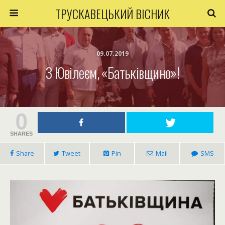
ТРУСКАВЕЦЬКИЙ ВІСНИК
09.07.2019
З Ювілеєм, «Батьківщино»!
0
SHARES
Share
Tweet
Pin
Mail
SMS