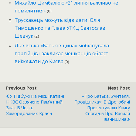
Михайло Цимбалюк: «21 липня важливо не
помилитися»
(0)
Трускавець можуть відвідати Юлія
Тимошенко та Глава УГКЦ Святослав
Шевчук
(2)
Львівська «Батьківщина» мобілізувала
партійців і закликає мешканців області
виїжджати до Києва
(0)
Previous Post
Next Post
У Підбужі На Місці Катівні
«Про Батька, Учителя,
НКВС Освячено Пам’ятний
Провідника»: В Дрогобичі
Знак В Честь
Презентували Книгу
Замордованих Краян
Спогадів Про Василя
Іванишина